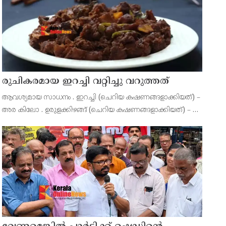
രുചികരമായ ഇറച്ചി വറ്റിച്ചു വറുത്തത്
ആവശ്യമായ സാധനം . ഇറച്ചി (ചെറിയ കഷണങ്ങളാക്കിയത്) –
അര കിലോ . ഉരുളക്കിഴങ്ങ് (ചെറിയ കഷണങ്ങളാക്കിയത്) – 2
എണ്ണം . വെളുത്തുളളിയല്ലി (നീളത്തിൽ അരിഞ്ഞത്) – ഒരു
ഡിസേർട്ട് സ്പൂൺ . കടുക് – ഒരു ടീസ്പൂൺ . ഉപ്പ്