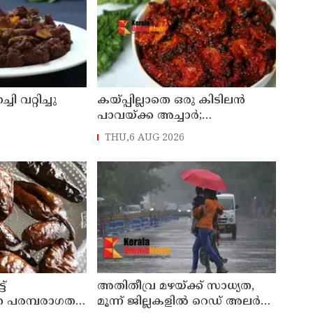
 വറ്റിച്ചു
കയ്പ്പില്ലാതെ ഒരു കിടിലൻ
പാവയ്ക്ക അച്ചാർ;
ചോറിനൊപ്പം സൂപ്പർ
THU,6 AUG 2026
കോംബോ
ട്
അതിതീവ്ര മഴയ്ക്ക് സാധ്യത,
ത പരമ്പരാഗത
മൂന്ന് ജില്ലകളിൽ റെഡ് അലർട്ട്