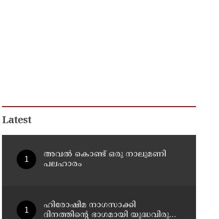
Latest
അവൽ കൊണ്ട് ഒരു നാലുമണി
പലഹാരം
ഹിരോഷിമ നാഗസാക്കി
ദിനത്തിന്റെ ഭാഗമായി യുദ്ധവിരുദ്ധ