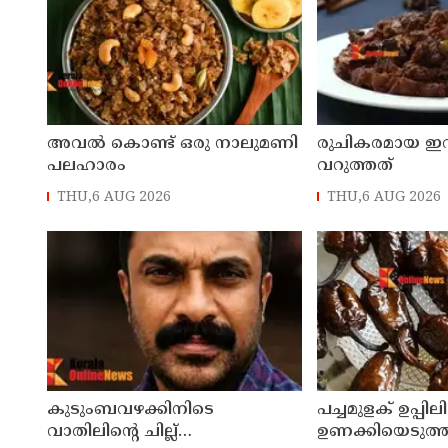
അവൽ കൊണ്ട് ഒരു നാലുമണി
രുചികരമായ ഇറച്ചി
പലഹാരം
വറുത്തത്
THU,6 AUG 2026
THU,6 AUG 2026
കുടുംബവഴക്കിനിടെ
പച്ചമുളക് ഉപ്പിലിട്
വാതിലിന്റെ ചില്ല്
ഉണക്കിയെടുത്