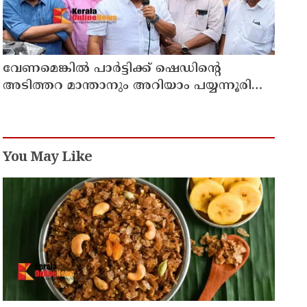
വേണമെങ്കിൽ പാർട്ടിക്ക് ഷെഡിൻ്റെ
അടിത്തറ മാന്താനും അറിയാം പയ്യന്നൂരിൽ
ഡിവൈഎസ്പി ഓഫീസ് മാർച്ചിനിടെ വിവാദ
പ്രസംഗവുമായി കെ കെ രാഗേഷ്
You May Like