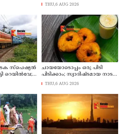
ടം
പ്രഖ്യാപിച്ചു
THU,6 AUG 2026
ടക സ്പെഷ്യല്‍
ചായയോടൊപ്പം ഒരു പിടി
്ടി റെയില്‍വേ;
പിടിക്കാം; സ്വാദിഷ്ടമായ നാടൻ
ംഭിച്ചു
ഉഴുന്നുവട
THU,6 AUG 2026