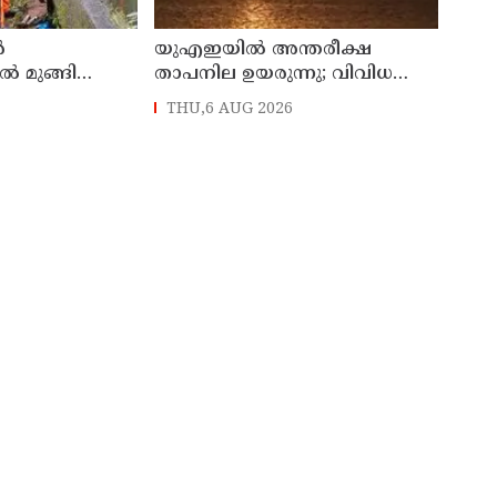
ർ
യുഎഇയില്‍ അന്തരീക്ഷ
ിൽ മുങ്ങി
താപനില ഉയരുന്നു; വിവിധ
ച്ചറിഞ്ഞു
ഭാഗങ്ങളില്‍ 50 ഡിഗ്രിക്ക്
THU,6 AUG 2026
മുകളില്‍ ചൂട്