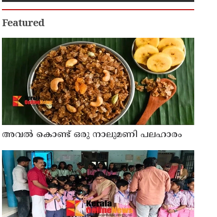
Featured
അവൽ കൊണ്ട് ഒരു നാലുമണി പലഹാരം