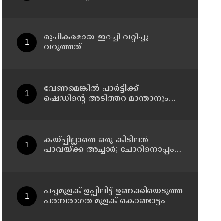
ബാഡ്ജ് വിതരണത്തിന്റെ
തളിപ്പറമ്പ് ഏരിയാതല ഉദ്ഘാടനം
ആന്തൂർ എഎൽപി സ്കൂളിൽ വച്ച്
നടന്നു
രുചികരമായ ഇറച്ചി വറ്റിച്ചു
വറുത്തത്
വേണമെങ്കിൽ പാർട്ടിക്ക്
ഷെഡിൻ്റെ അടിത്തറ മാന്താനും
അറിയാം പയ്യന്നൂരിൽ
ഡിവൈഎസ്പി ഓഫീസ്
മാർച്ചിനിടെ വിവാദ
പ്രസംഗവുമായി കെ കെ രാഗേഷ്
കയ്പ്പില്ലാതെ ഒരു കിടിലൻ
പാവയ്ക്ക അച്ചാർ; ചോറിനൊപ്പം
സൂപ്പർ കോംബോ
പച്ചമുളക് ഉപ്പിലിട്ട് ഉണക്കിയെടുത്ത
പരമ്പരാഗത മുളക് കൊണ്ടാട്ടം