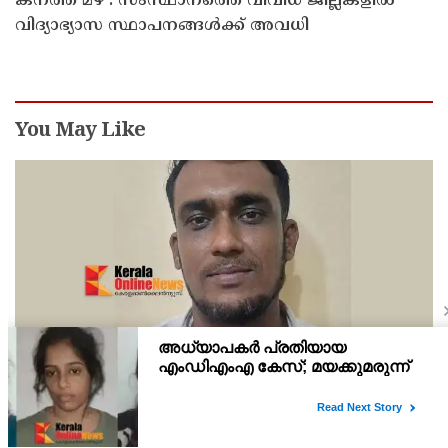
കനത്ത മഴ : സംസ്ഥാനത്തെ വിവിധ ജില്ലകളിൽ
വിദ്യാഭ്യാസ സ്ഥാപനങ്ങൾക്ക് അവധി
You May Like
നിരവധി കേസുകളിൽ പ്രതിയായ ആദികടലായി
സ്വദേശി ജംഷീറിനെ കാപ്പ ചുമത്തി ജയിലിലടച്ചു
നിരവധി ക്രിമിനൽ കേസുകളിൽ പ്രതിയായ ആദി കടലായി സ്വദേശി
ജബ്ഷീർ എന്ന കല്ല് ജംഷി എന്ന ജംഷീറിനെ (35)കേരള