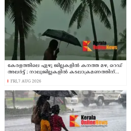
കേരളത്തിലെ ഏഴു ജില്ലകളിൽ കനത്ത മഴ, റെഡ്
അലർട്ട് ; നാലുജില്ലകളിൽ കടലാക്രമണത്തിന്
സാധ്യത
FRI,7 AUG 2026