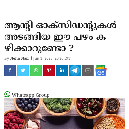
KOZHIKODE
WAYANAD
ആന്‍റി ഓക്സിഡന്‍റുകള്‍
KANNUR
അടങ്ങിയ ഈ പഴം ക
KASARAGOD
ഴിക്കാറുണ്ടോ ?
By
Neha Nair
Jun 1, 2025, 20:20 IST
Whatsapp Group