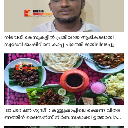
നിരവധി കേസുകളിൽ പ്രതിയായ ആദികടലായി
സ്വദേശി ജംഷീറിനെ കാപ്പ ചുമത്തി ജയിലിലടച്ചു
‘ഓ​പ​റേ​ഷ​ൻ ശു​ദ്ധി’ ; ക​ള്ളു​ഷാ​പ്പി​ലെ ഭ​ക്ഷ​ണ വി​ത​ര​
ണ​ത്തി​ന് ലൈ​സ​ൻ​സ് നി​ർ​ബ​ന്ധ​മാ​ക്കി ഉ​ത്ത​ര​വി​റ​
ക്കി എ​ക്​​സൈ​സ്​ വ​കു​പ്പ്​