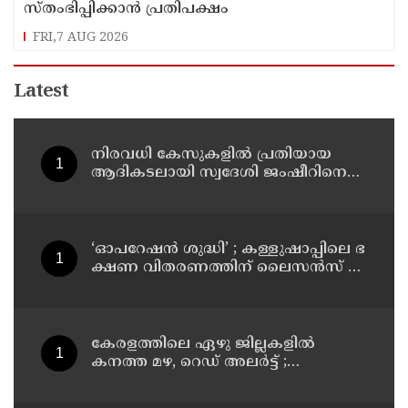
സ്തംഭിപ്പിക്കാന്‍ പ്രതിപക്ഷം
FRI,7 AUG 2026
Latest
നിരവധി കേസുകളിൽ പ്രതിയായ
ആദികടലായി സ്വദേശി ജംഷീറിനെ
കാപ്പ ചുമത്തി ജയിലിലടച്ചു
‘ഓ​പ​റേ​ഷ​ൻ ശു​ദ്ധി’ ; ക​ള്ളു​ഷാ​പ്പി​ലെ ഭ​
ക്ഷ​ണ വി​ത​ര​ണ​ത്തി​ന് ലൈ​സ​ൻ​സ് നി​
ർ​ബ​ന്ധ​മാ​ക്കി ഉ​ത്ത​ര​വി​റ​ക്കി എ​ക്​​
സൈ​സ്​ വ​കു​പ്പ്​
കേരളത്തിലെ ഏഴു ജില്ലകളിൽ
കനത്ത മഴ, റെഡ് അലർട്ട് ;
നാലുജില്ലകളിൽ കടലാക്രമണത്തിന്
സാധ്യത