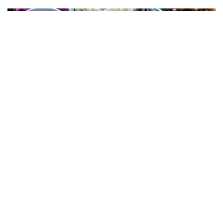
സാമൂഹിക വിരുദ്ധ പ്രവർത്തനങ്ങൾ തടയൽ (കാപ്പ) നിയമ പ്രകാരം
കണ്ണൂർ സെൻട്രൽ ജയിലിലടച്ചു.
‘ഓ​പ​റേ​ഷ​ൻ ശു​ദ്ധി’ ; ക​ള്ളു​ഷാ​പ്പി​ലെ ഭ​ക്ഷ​ണ വി​ത​ര​
ണ​ത്തി​ന് ലൈ​സ​ൻ​സ് നി​ർ​ബ​ന്ധ​മാ​ക്കി ഉ​ത്ത​ര​വി​റ​
ക്കി എ​ക്​​സൈ​സ്​ വ​കു​പ്പ്​
സംസ്ഥാനത്തെ കള്ളുഷാപ്പുകളിൽ ഭക്ഷണം വിതരണം
ചെയ്യണമെങ്കിൽ ഭക്ഷ്യസുരക്ഷ ലൈസൻസ് നിർബന്ധമാക്കി
എക്സൈസ് വകുപ്പ് ഉത്തരവിറക്കി. കള്ളുഷാപ്പുകളിൽ
പരിശോധന നടത്താനും ലൈസൻസില്ലാതെ ഭക്ഷണം വിതരണം
ചെയ്യുന്ന സ്ഥാപനങ്