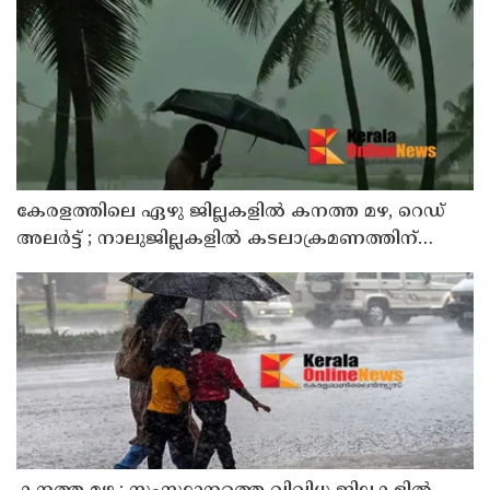
കേരളത്തിലെ ഏഴു ജില്ലകളിൽ കനത്ത മഴ, റെഡ്
അലർട്ട് ; നാലുജില്ലകളിൽ കടലാക്രമണത്തിന്
സാധ്യത