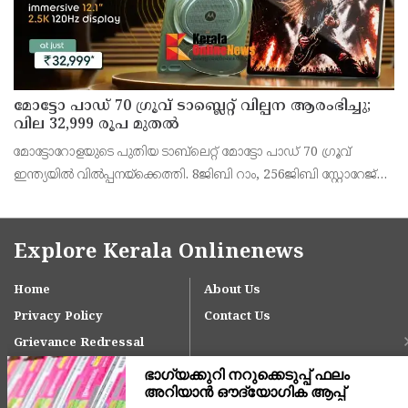
മോട്ടോ പാഡ് 70 ഗ്രൂവ് ടാബ്ലെറ്റ് വില്പന ആരംഭിച്ചു;
വില 32,999 രൂപ മുതൽ
മോട്ടോറോളയുടെ പുതിയ ടാബ്‌ലെറ്റ് മോട്ടോ പാഡ് 70 ഗ്രൂവ്
ഇന്ത്യയിൽ വിൽപ്പനയ്‌ക്കെത്തി. 8ജിബി റാം, 256ജിബി സ്റ്റോറേജ്
പതിപ്പിന് 36,999 രൂപയാണ് ലോഞ്ച് വില. ബാങ്ക് ഓഫറുകൾ
ഉൾപ്പെടെ 32,999 രൂപയാണ് ഫലപ്രദമായ
Explore Kerala Onlinenews
Home
About Us
Privacy Policy
Contact Us
Grievance Redressal