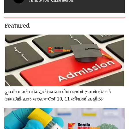
വിലാസം ചേർക്കാം
Featured
പ്ലസ് വൺ സ്‌കൂൾ/കോമ്പിനേഷൻ ട്രാൻസ്ഫർ
അഡ്മിഷൻ ആഗസ്ത് 10, 11 തീയതികളിൽ