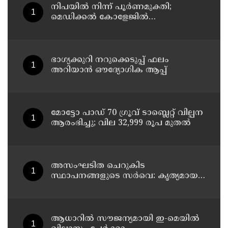
നിപയിൽ നിന്ന് പൂർണമുക്തി;
മെഡിക്കൽ കോളേജിൽ
ചികിത്സയിലിരുന്ന 43കാരൻ
വീട്ടിലേക്ക് മടങ്ങി
ഭാഗ്യക്കുറി നറുക്കെടുപ്പ് ഫലം
അറിയാൻ ഔദ്യോഗിക ആപ്പ്
മോട്ടോ പാഡ് 70 ഗ്രൂവ് ടാബ്ലെറ്റ് വില്പന
ആരംഭിച്ചു; വില 32,999 രൂപ മുതൽ
അസംഘടിത ചെറുകിട
സ്ഥാപനങ്ങളുടെ സർവെ: കൃത്യമായ
വിവരങ്ങൾ നൽകണമെന്ന് മുഖ്യമന്ത്രി
വി ഡി സതീശൻ
ആധാറിൽ സൗജന്യമായി ഇ-മെയിൽ