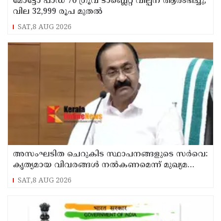
മോട്ടോ പാഡ് 70 ഗ്രൂവ് ടാബ്ലെറ്റ് വില്പന ആരംഭിച്ചു;
വില 32,999 രൂപ മുതൽ
SAT,8 AUG 2026
അസംഘടിത ചെറുകിട സ്ഥാപനങ്ങളുടെ സർവെ:
കൃത്യമായ വിവരങ്ങൾ നൽകണമെന്ന് മുഖ്യമന്ത്രി
വി ഡി സതീശൻ
SAT,8 AUG 2026