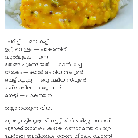
പരിപ്പ് — ഒരു കപ്പ്
ഉപ്പ്, വെള്ളം — പാകത്തിന്
വറ്റൽമുളക്— ഒന്ന്
തേങ്ങ ചുരണ്ടിയത് — കാൽ കപ്പ്
ജീരകം — കാൽ ചെറിയ സ്പൂൺ
വെളിച്ചെണ്ണ — ഒരു വലിയ സ്പൂൺ
കറിവേപ്പില — ഒരു തണ്ട്
നെയ്യ് — പാകത്തിന്
തയ്യാറാക്കുന്ന വിധം
ചുവടുകട്ടിയുളള ചിനച്ചട്ടിയിൽ പരിപ്പു നന്നായി
ചൂടാക്കിയശേഷം കഴുകി രണ്ടാമത്തെ ചേരുവ
ചേർത്തു വേവിക്കുക. തേങ്ങ ജീരകം ചേർത്ത്