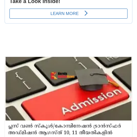
പ്ലസ് വൺ സ്‌കൂൾ/കോമ്പിനേഷൻ ട്രാൻസ്ഫർ
അഡ്മിഷൻ ആഗസ്ത് 10, 11 തീയതികളിൽ