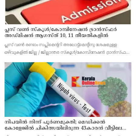
പ്ലസ് വൺ സ്‌കൂൾ/കോമ്പിനേഷൻ ട്രാൻസ്ഫർ
അഡ്മിഷൻ ആഗസ്ത് 10, 11 തീയതികളിൽ
പ്ലസ് വൺ രണ്ടാം സപ്ലിമെന്ററി അലോട്ട്‌മെന്റിനു ശേഷമുള്ള
ഒഴിവുകളിൽ ജില്ല / ജില്ലാന്തര സ്‌കൂൾ/കോമ്പിനേഷൻ ട്രാൻസ്ഫർ
അലോട്ട്‌മെന്റിനായി അപേക്ഷിക്കാനുള്ള അവസരം ആഗസ്റ്റ് 7 ന്
വൈകിട്ട് 4 മണി വരെ നൽകിയിരുന്നു
നിപയിൽ നിന്ന് പൂർണമുക്തി; മെഡിക്കൽ
കോളേജിൽ ചികിത്സയിലിരുന്ന 43കാരൻ വീട്ടിലേക്ക്
മടങ്ങി