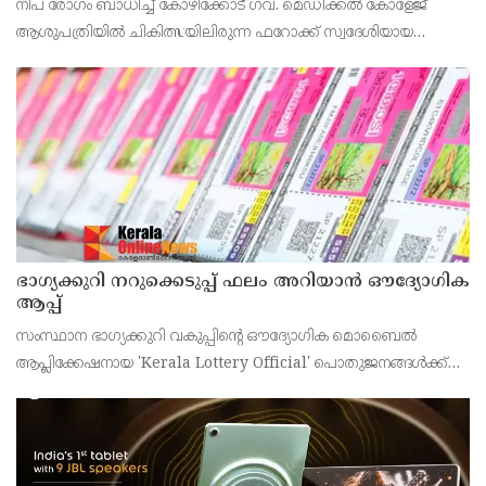
നിപ രോഗം ബാധിച്ച് കോഴിക്കോട് ഗവ. മെഡിക്കൽ കോളേജ്
ആശുപത്രിയിൽ ചികിത്സയിലിരുന്ന ഫറോക്ക് സ്വദേശിയായ
43കാരനെ ഡിസ്ചാർജ് ചെയ്തു.
ഭാഗ്യക്കുറി നറുക്കെടുപ്പ് ഫലം അറിയാൻ ഔദ്യോഗിക
ആപ്പ്
സംസ്ഥാന ഭാഗ്യക്കുറി വകുപ്പിന്റെ ഔദ്യോഗിക മൊബൈൽ
ആപ്ലിക്കേഷനായ 'Kerala Lottery Official' പൊതുജനങ്ങൾക്ക്
ലഭ്യമാണെന്ന് കേരള സംസ്ഥാന ഭാഗ്യക്കുറി വകുപ്പ് ഡയറക്ടർ
അഞ്ജു കെ എസ് അറിയിച്ചു.