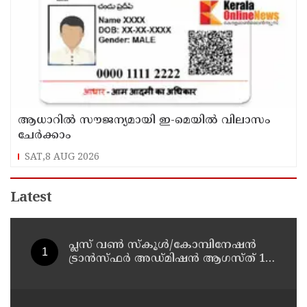
ആധാറിൽ സൗജന്യമായി ഇ-മെയിൽ വിലാസം
ചേർക്കാം
SAT,8 AUG 2026
Latest
പ്ലസ് വൺ സ്‌കൂൾ/കോമ്പിനേഷൻ
ട്രാൻസ്ഫർ അഡ്മിഷൻ ആഗസ്ത് 10,
11 തീയതികളിൽ