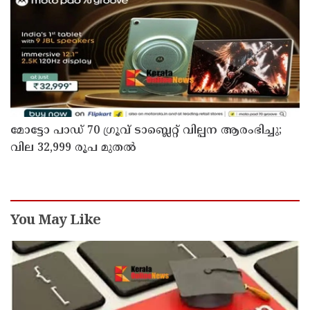
മോട്ടോ പാഡ് 70 ഗ്രൂവ് ടാബ്ലെറ്റ് വില്പന ആരംഭിച്ചു;
വില 32,999 രൂപ മുതൽ
You May Like