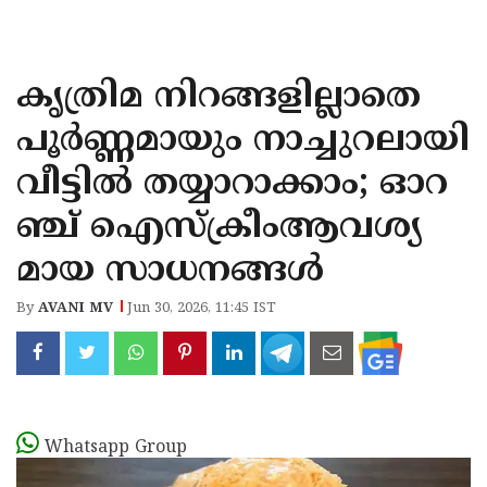
KOZHIKODE
WAYANAD
കൃത്രിമ നിറങ്ങളില്ലാതെ
KANNUR
പൂർണ്ണമായും നാച്ചുറലായി
KASARAGOD
വീട്ടിൽ തയ്യാറാക്കാം; ഓറ
ഞ്ച് ഐസ്‌ക്രീംആവശ്യ
മായ സാധനങ്ങൾ
By
AVANI MV
Jun 30, 2026, 11:45 IST
Whatsapp Group