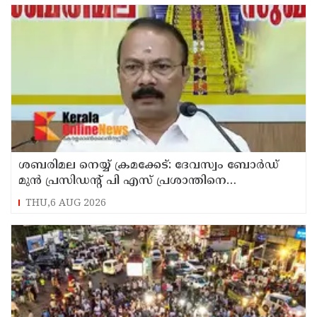
ശബരിമല നെയ്യ് ക്രമക്കേട്: ദേവസ്വം ബോര്‍ഡ്
മുന്‍ പ്രസിഡന്റ് പി എസ് പ്രശാന്തിനെ
പ്രതിയാക്കും: ദേവസ്വം വിജിലന്‍സ്
THU,6 AUG 2026