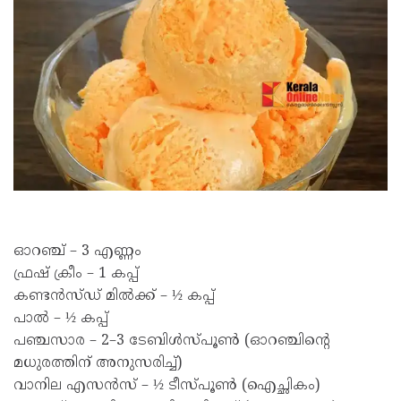
ഓറഞ്ച് – 3 എണ്ണം
ഫ്രഷ് ക്രീം – 1 കപ്പ്
കണ്ടൻസ്ഡ് മിൽക്ക് – ½ കപ്പ്
പാൽ – ½ കപ്പ്
പഞ്ചസാര – 2–3 ടേബിൾസ്പൂൺ (ഓറഞ്ചിന്റെ
മധുരത്തിന് അനുസരിച്ച്)
വാനില എസൻസ് – ½ ടീസ്പൂൺ (ഐച്ഛികം)