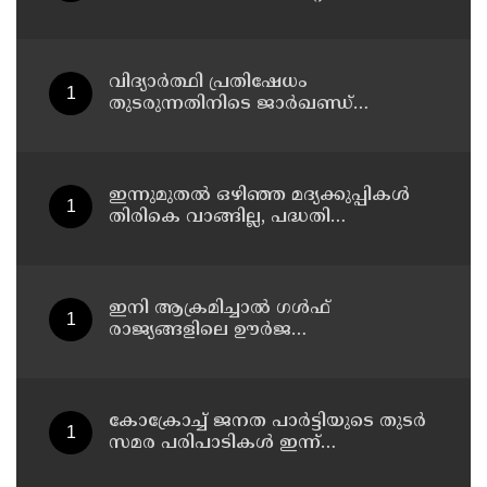
പ്രശാന്തിനെ പ്രതിയാക്കും: ദേവസ്വം
വിജിലന്‍സ്
വിദ്യാര്‍ത്ഥി പ്രതിഷേധം
തുടരുന്നതിനിടെ ജാര്‍ഖണ്ഡ്
നിയമസഭാ പരിസരത്ത്
നിരോധനാജ്ഞ
ഇന്നുമുതല്‍ ഒഴിഞ്ഞ മദ്യക്കുപ്പികള്‍
തിരികെ വാങ്ങില്ല, പദ്ധതി
നിര്‍ത്തലാക്കിയെന്ന് നോട്ടീസ്
പ്രദര്‍ശിപ്പിക്കും
ഇനി ആക്രമിച്ചാല്‍ ഗള്‍ഫ്
രാജ്യങ്ങളിലെ ഊര്‍ജ
അടിസ്ഥാനസൗകര്യങ്ങളും
സൈനികതാവളങ്ങളും ലക്ഷ്യമിടും';
അമേരിക്കയ്ക്ക് ഇറാന്റെ മുന്നറിയിപ്പ്
കോക്രോച്ച് ജനത പാര്‍ട്ടിയുടെ തുടര്‍
സമര പരിപാടികള്‍ ഇന്ന്
പ്രഖ്യാപിക്കും