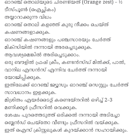
ഓറഞ്ച് തൊലിയുടെ ചിരണ്ടിയത് (Orange zest) – ½
ടീസ്പൂൺ (ഐച്ഛികം)
തയ്യാറാക്കുന്ന വിധം
ഓറഞ്ച് തൊലി കളഞ്ഞ് കുരു നീക്കം ചെയ്ത്
കഷണങ്ങളാക്കുക.
ഓറഞ്ച് കഷണങ്ങളും പഞ്ചസാരയും ചേർത്ത്
മിക്സിയിൽ നന്നായി അരച്ചെടുക്കുക.
ആവശ്യമെങ്കിൽ അരിച്ചെടുക്കാം.
ഒരു ബൗളിൽ ഫ്രഷ് ക്രീം, കണ്ടൻസ്ഡ് മിൽക്ക്, പാൽ,
വാനില എസൻസ് എന്നിവ ചേർത്ത് നന്നായി
യോജിപ്പിക്കുക.
ഇതിലേക്ക് ഓറഞ്ച് ജ്യൂസും ഓറഞ്ച് സെസ്റ്റും ചേർത്ത്
സാവധാനം ഇളക്കുക.
മിശ്രിതം എയർടൈറ്റ് കണ്ടെയ്‌നറിൽ ഒഴിച്ച് 2–3
മണിക്കൂർ ഫ്രീസറിൽ വെക്കുക.
ശേഷം പുറത്തെടുത്ത് ഒരിക്കൽ നന്നായി അടിച്ചോ
ബ്ലെൻഡ് ചെയ്തോ വീണ്ടും ഫ്രീസറിൽ വയ്ക്കുക.
ഇത് ഐസ് ക്രിസ്റ്റലുകൾ കുറയ്ക്കാൻ സഹായിക്കും.