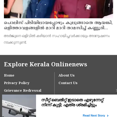
പൊലിസ് പിടിയിലായപ്പോഴും കുലുങ്ങാതെ ആയങ്കി,
ഒളിത്താവളങ്ങളില്‍ മാറി മാറി താമസിച്ച് കണ്ണൂരിലെ
ക്വട്ടേഷന്‍ നേതാവ്
അര്‍ജുനെ ഒളിവില്‍ കഴിയാന്‍ സഹായിച്ചവര്‍ക്കായും അന്വേഷണം
നടക്കുന്നുണ്ട്.
Explore Kerala Onlinenews
Home
About Us
Privacy Policy
Contact Us
Grievance Redressal