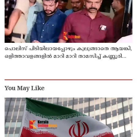
പൊലിസ് പിടിയിലായപ്പോഴും കുലുങ്ങാതെ ആയങ്കി,
ഒളിത്താവളങ്ങളില്‍ മാറി മാറി താമസിച്ച് കണ്ണൂരിലെ
ക്വട്ടേഷന്‍ നേതാവ്
You May Like