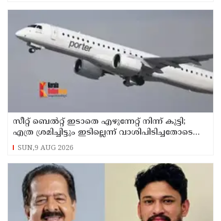
സീറ്റ് ബെല്‍റ്റ് ഇടാതെ എഴുന്നേറ്റ് നിന്ന് കുട്ടി;
എത്ര ശ്രമിച്ചിട്ടും ഇടില്ലെന്ന് വാശിപിടിച്ചതോടെ
വിമാനം റദ്ദാക്കി
SUN,9 AUG 2026