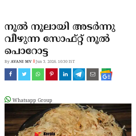
KOZHIKODE
WAYANAD
നൂൽ നൂലായി അടർന്നു
KANNUR
വീഴുന്ന സോഫ്റ്റ് നൂൽ
KASARAGOD
പൊറോട്ട
By
AVANI MV
Jun 3, 2026, 10:30 IST
Whatsapp Group