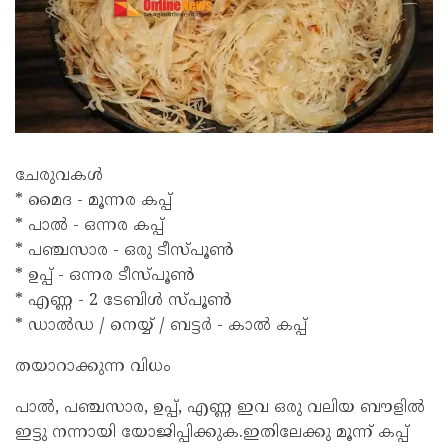
ചേരുവകൾ
* മൈദ - മൂന്നര കപ്പ്
* പാൽ - ഒന്നര കപ്പ്
* പഞ്ചസാര - ഒരു ടീസ്പൂൺ
* ഉപ്പ് - ഒന്നര ടീസ്പൂൺ
* എണ്ണ - 2 ടേബിൾ സ്പൂൺ
* ഡാൽഡ / നെയ്യ് / ബട്ടർ - കാൽ കപ്പ്
തയാറാക്കുന്ന വിധം
പാൽ, പഞ്ചസാര, ഉപ്പ്, എണ്ണ ഇവ ഒരു വലിയ ബൗളിൽ
ഇട്ടു നന്നായി യോജിപ്പിക്കുക.ഇതിലേക്കു മൂന്ന് കപ്പ്