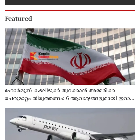
ശിക്ഷ നല്‍കും':എഡിജിപി
Featured
ഹോര്‍മൂസ് കടലിടുക്ക് തുറക്കാന്‍ അമേരിക്ക
പെരുമാറ്റം തിരുത്തണം: 6 ആവശ്യങ്ങളുമായി ഇറാന്‍
ദേശീയ സുരക്ഷാ കൗണ്‍സില്‍