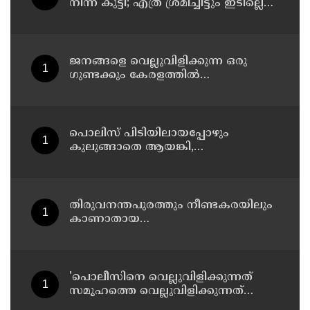
നിന്ന് കുട്ടി; എത്ര ശ്രമിച്ചിട്ടും ഇടില്ലെന്ന്
വാശിപിടിച്ചതോടെ വിമാനം റദ്ദാക്കി
ജനങ്ങളെ വെല്ലുവിളിക്കുന്ന ഒരു
ഗുണ്ടക്കും കേരളത്തില്‍
സ്ഥാനമുണ്ടാകില്ല: രമേശ് ചെന്നിത്തല
പൊലിസ് പിടിയിലായപ്പോഴും
കുലുങ്ങാതെ ആയങ്കി,
ഒളിത്താവളങ്ങളില്‍ മാറി മാറി
താമസിച്ച് കണ്ണൂരിലെ ക്വട്ടേഷന്‍
നേതാവ്
തിരുവനന്തപുരത്തും നീണ്ടകരയിലും
കാണാതായ
മത്സ്യത്തൊഴിലാളികള്‍ക്കായി
തിരച്ചില്‍ പത്താം ദിവസത്തിലേക്ക്
'പൊലീസിനെ വെല്ലുവിളിക്കുന്നത്
സമൂഹത്തെ വെല്ലുവിളിക്കുന്നത്
പോലെ, കുറ്റത്തിന് അനുസരിച്ച്