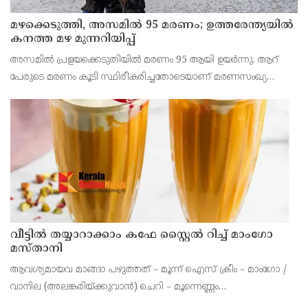
മഴക്കെടുത്തി, അസമിൽ 95 മരണം; ഉത്തരേന്ത്യയില്‍
കനത്ത മഴ മുന്നറിയിപ്പ്
അസമില്‍ പ്രളയക്കെടുതിയില്‍ മരണം 95 ആയി ഉയര്‍ന്നു. ആറ്
പേരുടെ മരണം കൂടി സ്ഥിരീകരിച്ചതോടെയാണ് മരണസംഖ്യ
കൂടിയത്. പതിനാല് ജില്ലകളിലായ 1,60,000 പേരെയാണ്
മഴക്കെടുതി ബാധിച്ചത്.
വീട്ടിൽ തയ്യാറാക്കാം കഫേ സ്റ്റൈൽ റിച്ച് മാംഗോ
മസ്താനി
ആവശ്യമായവ മാങ്ങാ പഴുത്തത് – മൂന്ന് ഐസ് ക്രീം – മാംഗോ /
വാനില (അലങ്കരിയ്ക്കുവാന്‍) ചെറി – മൂന്നെണ്ണം
(അലങ്കരിയ്ക്കുവാന്‍) ഡ്രൈ നട്ട്‌സ് – ആല്‍മണ്ട്, പിസ്താ