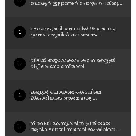
ഡോക്ടർ ഇല്ലാത്തത് ചോദ്യം ചെയ്തു ;
നാട്ടുകാർക്കെതിരെ കേസെടുത്ത്
പൊലീസ്
മഴക്കെടുത്തി, അസമിൽ 95 മരണം;
ഉത്തരേന്ത്യയില്‍ കനത്ത മഴ
മുന്നറിയിപ്പ്
വീട്ടിൽ തയ്യാറാക്കാം കഫേ സ്റ്റൈൽ
റിച്ച് മാംഗോ മസ്താനി
കണ്ണൂർ പൊയ്ത്തുംകടവിലെ
20കാരിയുടെ ആത്മഹത്യ;
ഭർത്താവിനായി ലുക്കൗട്ട് സർക്കുലർ
നിരവധി കേസുകളിൽ പ്രതിയായ
ആദികടലായി സ്വദേശി ജംഷീറിനെ