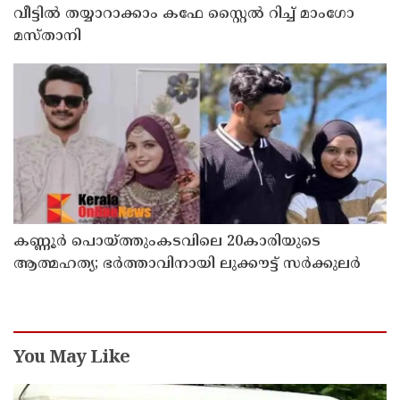
വീട്ടിൽ തയ്യാറാക്കാം കഫേ സ്റ്റൈൽ റിച്ച് മാംഗോ
മസ്താനി
കണ്ണൂർ പൊയ്ത്തുംകടവിലെ 20കാരിയുടെ
ആത്മഹത്യ; ഭർത്താവിനായി ലുക്കൗട്ട് സർക്കുലർ
You May Like