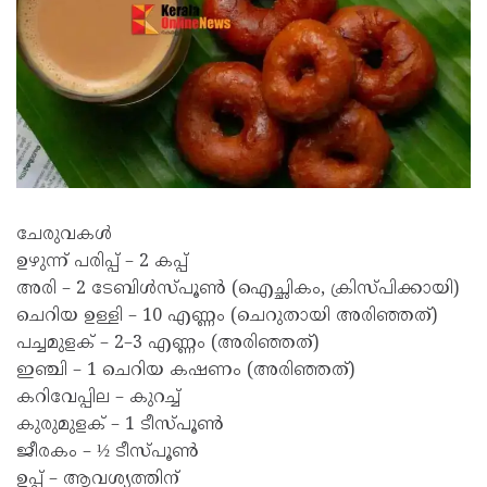
ചേരുവകൾ
ഉഴുന്ന് പരിപ്പ് – 2 കപ്പ്
അരി – 2 ടേബിൾസ്പൂൺ (ഐച്ഛികം, ക്രിസ്പിക്കായി)
ചെറിയ ഉള്ളി – 10 എണ്ണം (ചെറുതായി അരിഞ്ഞത്)
പച്ചമുളക് – 2–3 എണ്ണം (അരിഞ്ഞത്)
ഇഞ്ചി – 1 ചെറിയ കഷണം (അരിഞ്ഞത്)
കറിവേപ്പില – കുറച്ച്
കുരുമുളക് – 1 ടീസ്പൂൺ
ജീരകം – ½ ടീസ്പൂൺ
ഉപ്പ് – ആവശ്യത്തിന്