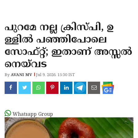
KOZHIKODE
WAYANAD
പുറമേ നല്ല ക്രിസ്പി, ഉ
KANNUR
ള്ളിൽ പഞ്ഞിപോലെ
KASARAGOD
സോഫ്റ്റ്; ഇതാണ് അസ്സൽ
നെയ്‍വട
By
AVANI MV
Jul 9, 2026, 15:30 IST
Whatsapp Group