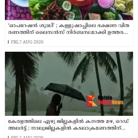
‘ഓ​പ​റേ​ഷ​ൻ ശു​ദ്ധി’ ; ക​ള്ളു​ഷാ​പ്പി​ലെ ഭ​ക്ഷ​ണ വി​ത​
ര​ണ​ത്തി​ന് ലൈ​സ​ൻ​സ് നി​ർ​ബ​ന്ധ​മാ​ക്കി ഉ​ത്ത​ര​വി​
റ​ക്കി എ​ക്​​സൈ​സ്​ വ​കു​പ്പ്​
FRI,7 AUG 2026
കേരളത്തിലെ ഏഴു ജില്ലകളിൽ കനത്ത മഴ, റെഡ്
അലർട്ട് ; നാലുജില്ലകളിൽ കടലാക്രമണത്തിന്
സാധ്യത