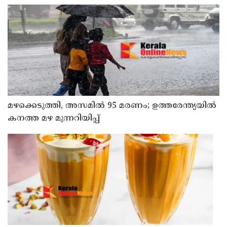
പൊലീസ്
മഴക്കെടുത്തി, അസമിൽ 95 മരണം; ഉത്തരേന്ത്യയില്‍
കനത്ത മഴ മുന്നറിയിപ്പ്