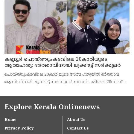
കണ്ണൂർ പൊയ്ത്തുംകടവിലെ 20കാരിയുടെ
ആത്മഹത്യ; ഭർത്താവിനായി ലുക്കൗട്ട് സർക്കുലർ
പൊയ്ത്തുംകടവിലെ 20കാരിയുടെ ആത്മഹത്യയിൽ ഭർത്താവ്
ആസിഫിനായി ലുക്കൗട്ട് സർക്കുലർ ഇറക്കി. കഴിഞ്ഞ 28നാണ്
ഫാത്തിമത്ത് റിസ ജീവനൊടുക്കിയത്. ആസിഫ് ദുബായിലേക്ക്
കടന്നതായാണ് സംശയം.
Explore Kerala Onlinenews
Home
About Us
Privacy Policy
Contact Us