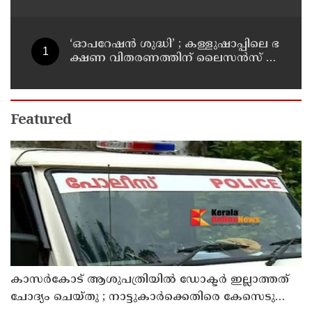
കാപ്പ ചുമത്തി ജയിലിലടച്ചു
‘ഓ​പ​റേ​ഷ​ൻ ശു​ദ്ധി’ ; ക​ള്ളു​ഷാ​പ്പി​ലെ ഭ​
ക്ഷ​ണ വി​ത​ര​ണ​ത്തി​ന് ലൈ​സ​ൻ​സ് നി​
ർ​ബ​ന്ധ​മാ​ക്കി ഉ​ത്ത​ര​വി​റ​ക്കി എ​ക്​​
സൈ​സ്​ വ​കു​പ്പ്​
Featured
കാസർകോട് ആശുപത്രിയിൽ ഡോക്ടർ ഇല്ലാത്തത്
ചോദ്യം ചെയ്തു ; നാട്ടുകാർക്കെതിരെ കേസെടുത്ത്