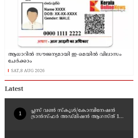
ആധാറിൽ സൗജന്യമായി ഇ-മെയിൽ വിലാസം
ചേർക്കാം
SAT,8 AUG 2026
Latest
പ്ലസ് വൺ സ്‌കൂൾ/കോമ്പിനേഷൻ
ട്രാൻസ്ഫർ അഡ്മിഷൻ ആഗസ്ത് 10,
11 തീയതികളിൽ