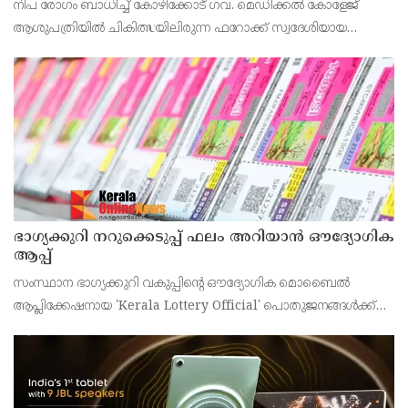
നിപ രോഗം ബാധിച്ച് കോഴിക്കോട് ഗവ. മെഡിക്കൽ കോളേജ്
ആശുപത്രിയിൽ ചികിത്സയിലിരുന്ന ഫറോക്ക് സ്വദേശിയായ
43കാരനെ ഡിസ്ചാർജ് ചെയ്തു.
ഭാഗ്യക്കുറി നറുക്കെടുപ്പ് ഫലം അറിയാൻ ഔദ്യോഗിക
ആപ്പ്
സംസ്ഥാന ഭാഗ്യക്കുറി വകുപ്പിന്റെ ഔദ്യോഗിക മൊബൈൽ
ആപ്ലിക്കേഷനായ 'Kerala Lottery Official' പൊതുജനങ്ങൾക്ക്
ലഭ്യമാണെന്ന് കേരള സംസ്ഥാന ഭാഗ്യക്കുറി വകുപ്പ് ഡയറക്ടർ
അഞ്ജു കെ എസ് അറിയിച്ചു.