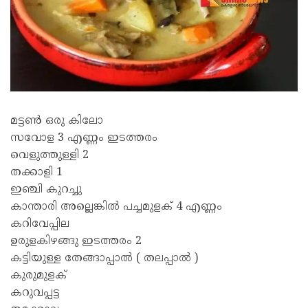
മട്ടൺ ഒരു കിലോ
സവോള 3 എണ്ണം ഇടത്തരം
വെളുത്തുള്ളി 2
തക്കാളി 1
ഇഞ്ചി കുറച്ചു
കാന്താരി അല്ലെങ്കിൽ പച്ചമുളക് 4 എണ്ണം
കറിവേപ്പില
ഉരുളകിഴങ്ങു ഇടത്തരം 2
കട്ടിയുള്ള തേങ്ങാപ്പാൽ ( തലപ്പാൽ )
കുരുമുളക്
കറുവപ്പട്ട