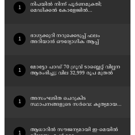
നിപയിൽ നിന്ന് പൂർണമുക്തി;
മെഡിക്കൽ കോളേജിൽ
ചികിത്സയിലിരുന്ന 43കാരൻ
വീട്ടിലേക്ക് മടങ്ങി
ഭാഗ്യക്കുറി നറുക്കെടുപ്പ് ഫലം
അറിയാൻ ഔദ്യോഗിക ആപ്പ്
മോട്ടോ പാഡ് 70 ഗ്രൂവ് ടാബ്ലെറ്റ് വില്പന
ആരംഭിച്ചു; വില 32,999 രൂപ മുതൽ
അസംഘടിത ചെറുകിട
സ്ഥാപനങ്ങളുടെ സർവെ: കൃത്യമായ
വിവരങ്ങൾ നൽകണമെന്ന് മുഖ്യമന്ത്രി
വി ഡി സതീശൻ
ആധാറിൽ സൗജന്യമായി ഇ-മെയിൽ