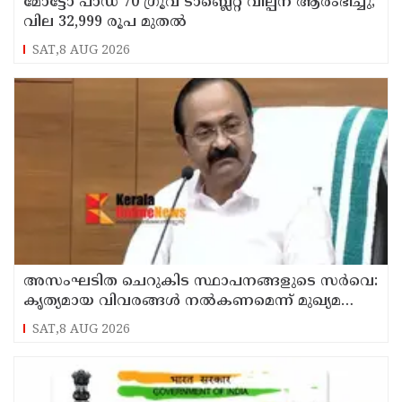
മോട്ടോ പാഡ് 70 ഗ്രൂവ് ടാബ്ലെറ്റ് വില്പന ആരംഭിച്ചു;
വില 32,999 രൂപ മുതൽ
SAT,8 AUG 2026
അസംഘടിത ചെറുകിട സ്ഥാപനങ്ങളുടെ സർവെ:
കൃത്യമായ വിവരങ്ങൾ നൽകണമെന്ന് മുഖ്യമന്ത്രി
വി ഡി സതീശൻ
SAT,8 AUG 2026