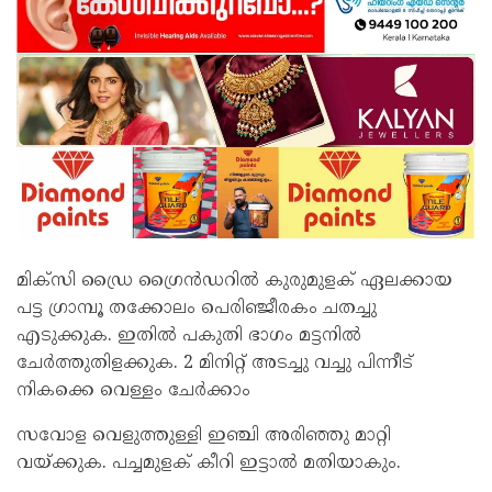
മിക്സി ഡ്രൈ ഗ്രൈൻഡറിൽ കുരുമുളക് ഏലക്കായ
പട്ട ഗ്രാമ്പൂ തക്കോലം പെരിഞ്ജീരകം ചതച്ചു
എടുക്കുക. ഇതിൽ പകുതി ഭാഗം മട്ടനിൽ
ചേർത്തുതിളക്കുക. 2 മിനിറ്റ് അടച്ചു വച്ചു പിന്നീട്
നികക്കെ വെള്ളം ചേർക്കാം
സവോള വെളുത്തുള്ളി ഇഞ്ചി അരിഞ്ഞു മാറ്റി
വയ്ക്കുക. പച്ചമുളക് കീറി ഇട്ടാൽ മതിയാകും.