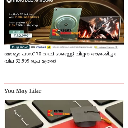
മോട്ടോ പാഡ് 70 ഗ്രൂവ് ടാബ്ലെറ്റ് വില്പന ആരംഭിച്ചു;
വില 32,999 രൂപ മുതൽ
You May Like