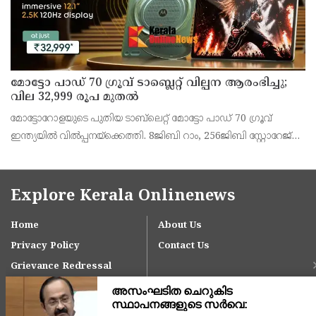
മോട്ടോ പാഡ് 70 ഗ്രൂവ് ടാബ്ലെറ്റ് വില്പന ആരംഭിച്ചു;
വില 32,999 രൂപ മുതൽ
മോട്ടോറോളയുടെ പുതിയ ടാബ്‌ലെറ്റ് മോട്ടോ പാഡ് 70 ഗ്രൂവ്
ഇന്ത്യയിൽ വിൽപ്പനയ്‌ക്കെത്തി. 8ജിബി റാം, 256ജിബി സ്റ്റോറേജ്
പതിപ്പിന് 36,999 രൂപയാണ് ലോഞ്ച് വില. ബാങ്ക് ഓഫറുകൾ
ഉൾപ്പെടെ 32,999 രൂപയാണ് ഫലപ്രദമായ
Explore Kerala Onlinenews
Home
About Us
Privacy Policy
Contact Us
Grievance Redressal