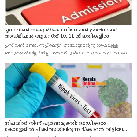
പ്ലസ് വൺ സ്‌കൂൾ/കോമ്പിനേഷൻ ട്രാൻസ്ഫർ
അഡ്മിഷൻ ആഗസ്ത് 10, 11 തീയതികളിൽ
പ്ലസ് വൺ രണ്ടാം സപ്ലിമെന്ററി അലോട്ട്‌മെന്റിനു ശേഷമുള്ള
ഒഴിവുകളിൽ ജില്ല / ജില്ലാന്തര സ്‌കൂൾ/കോമ്പിനേഷൻ ട്രാൻസ്ഫർ
അലോട്ട്‌മെന്റിനായി അപേക്ഷിക്കാനുള്ള അവസരം ആഗസ്റ്റ് 7 ന്
വൈകിട്ട് 4 മണി വരെ നൽകിയിരുന്നു
നിപയിൽ നിന്ന് പൂർണമുക്തി; മെഡിക്കൽ
കോളേജിൽ ചികിത്സയിലിരുന്ന 43കാരൻ വീട്ടിലേക്ക്
മടങ്ങി