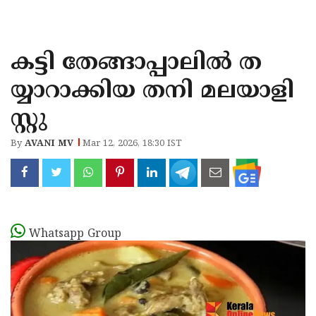
KOZHIKODE
WAYANAD
കട്ടി തേങ്ങാപ്പാലിൽ ത
KANNUR
യ്യാറാക്കിയ തനി മലയാളി
KASARAGOD
സ്റ്റു
By
AVANI MV
Mar 12, 2026, 18:30 IST
Whatsapp Group