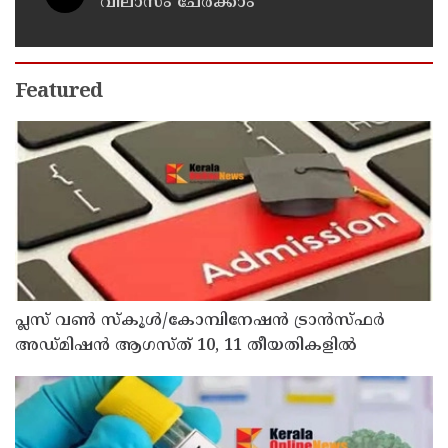
വിലാസം ചേർക്കാം
Featured
പ്ലസ് വൺ സ്‌കൂൾ/കോമ്പിനേഷൻ ട്രാൻസ്ഫർ
അഡ്മിഷൻ ആഗസ്ത് 10, 11 തീയതികളിൽ