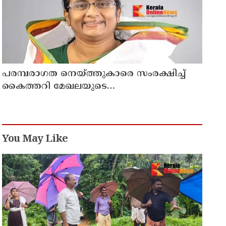
പരമ്പരാഗത നെയ്ത്തുകാരെ സംരക്ഷിച്ച്
കൈത്തറി മേഖലയുടെ
ആധുനികവത്കരണം സാധ്യമാക്കും:
ഡെപ്യൂട്ടി സ്പീക്കർ ഷാനിമോൾ ഉസ്മാൻ
You May Like