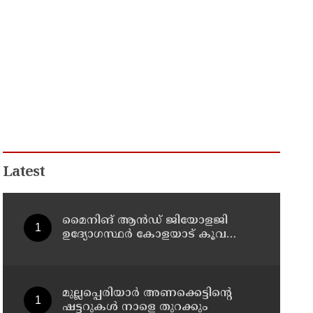
Latest
മൈനിങ് ആൻഡ്​ ജിയോളജി
ഉദ്യോഗസ്ഥർ കോളയാട് കൂവ
ഉന്നതി സന്ദർശിച്ചു
മുല്ലപ്പെരിയാർ അണക്കെട്ടിന്റെ
ഷട്ടറുകൾ നാളെ തുറക്കും