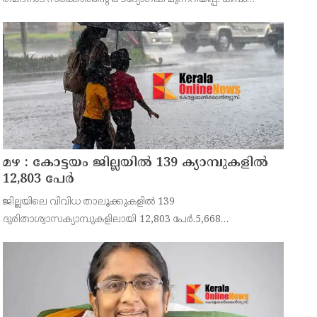
താഴ്വരയിലെ 14,707 ഏക്കർ സ്ഥലത്തെ ഒന്നാം
നെൽകൃഷിക്കായി ജലം തുറന്നുവിടുന്ന ചടങ്ങിൽ തമിഴ്ന
മഴ : കോട്ടയം ജില്ലയിൽ 139 ക്യാമ്പുകളിൽ
12,803 പേര്‍
ജില്ലയിലെ വിവിധ താലൂക്കുകളിൽ 139
ദുരിതാശ്വാസക്യാമ്പുകളിലായി 12,803 പേർ.5,668
കുടുംബങ്ങളിൽ നിന്നുള്ളവരാണ് ക്യാമ്പുകളിലുള്ളത്.ഇതില്‍
5,244 പുരുഷന്മാരും 5,813 സ്ത്രീകളും