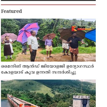
Featured
മൈനിങ് ആൻഡ്​ ജിയോളജി ഉദ്യോഗസ്ഥർ
കോളയാട് കൂവ ഉന്നതി സന്ദർശിച്ചു