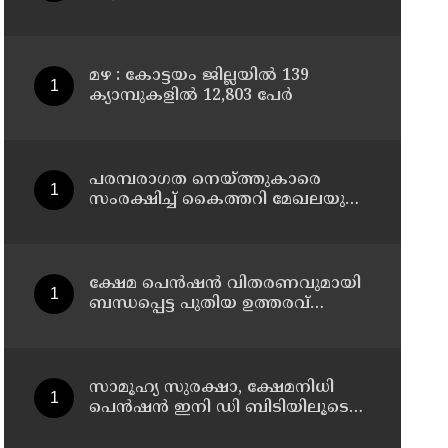
മഴ : കോട്ടയം ജില്ലയിൽ 139
ക്യാമ്പുകളിൽ 12,803 പേര്‍
പരമ്പരാഗത നെയ്ത്തുകാരെ
സംരക്ഷിച്ച് കൈത്തറി മേഖലയുടെ
ആധുനികവത്കരണം
സാധ്യമാക്കും: ഡെപ്യൂട്ടി സ്പീക്കർ
ഷാനിമോൾ ഉസ്മാൻ
ക്ഷേമ പെൻഷൻ വിതരണവുമായി
ബന്ധപ്പെട്ട പുതിയ ഉത്തരവ്
ലക്ഷക്കണക്കിന്
സാധാരണക്കാരെ പ്രതികൂലമായി
ബാധിക്കും ; കെ.എൻ.
ബാലഗോപാൽ
സാമൂഹ്യ സുരക്ഷാ, ക്ഷേമനിധി
പെൻഷൻ ഇനി ഡി ബിടിയിലൂടെ
നൽകും