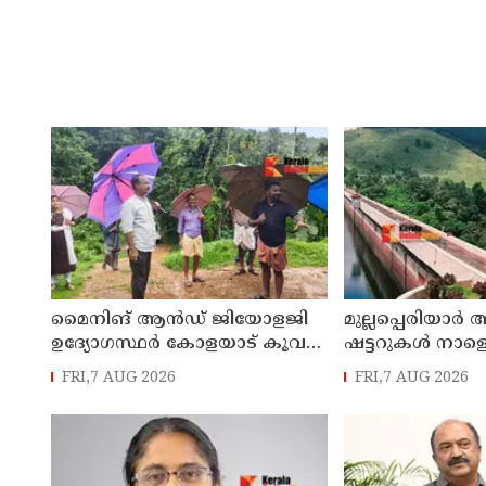
മൈനിങ് ആൻഡ്​ ജിയോളജി
മുല്ലപ്പെരിയാർ 
ഉദ്യോഗസ്ഥർ കോളയാട് കൂവ
ഷട്ടറുകൾ നാളെ
ഉന്നതി സന്ദർശിച്ചു
FRI,7 AUG 2026
FRI,7 AUG 2026