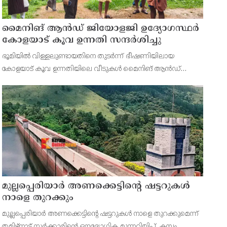
മൈനിങ് ആൻഡ്​ ജിയോളജി ഉദ്യോഗസ്ഥർ
കോളയാട് കൂവ ഉന്നതി സന്ദർശിച്ചു
ഭൂമിയിൽ വിള്ളലുണ്ടായതിനെ തുടർന്ന് ഭീഷണിയിലായ
കോളയാട് കൂവ ഉന്നതിയിലെ വീടുകൾ മൈനിങ് ആൻഡ്
ജിയോളജി ഉദ്യോഗസ്ഥർ സന്ദർശിച്ചു. ഉന്നതിയിലെ
കുടുംബാംഗങ്ങളെ മാറ്റിപ്പാർപ്പിക്കുന്നതിന് അടിയന്തര നടപടി
സ്വീകരിക്കണമ
മുല്ലപ്പെരിയാർ അണക്കെട്ടിന്റെ ഷട്ടറുകൾ
നാളെ തുറക്കും
മുല്ലപ്പെരിയാർ അണക്കെട്ടിന്റെ ഷട്ടറുകൾ നാളെ തുറക്കുമെന്ന്
തമിഴ്‌നാട് സർക്കാരിന്റെ ഔദ്യോഗിക മുന്നറിയിപ്പ്. കമ്പം