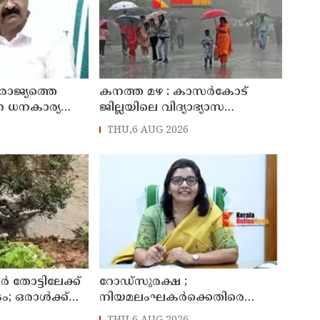
ാജ്യത്തെ
കനത്ത മഴ : കാസർകോട്
ന ധനകാര്യ
ജില്ലയിലെ വിദ്യാഭ്യാസ
ുഖ്യമന്ത്രി വി
സ്ഥാപനങ്ങൾക്ക് നാളെ അവധി
THU,6 AUG 2026
 തോട്ടിലേക്ക്
റോഡ്‌സുരക്ഷ ;
; ഒരാൾക്ക്
നിയമലംഘകർക്കെതിരെ
കർശന നടപടി: കൊല്ലം ജില്ലാ