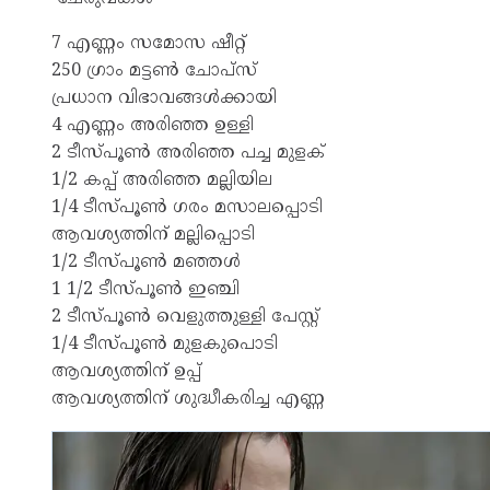
7 എണ്ണം സമോസ ഷീറ്റ്
250 ഗ്രാം മട്ടൺ ചോപ്സ്
പ്രധാന വിഭാവങ്ങൾക്കായി
4 എണ്ണം അരിഞ്ഞ ഉള്ളി
2 ടീസ്പൂൺ അരിഞ്ഞ പച്ച മുളക്
1/2 കപ്പ് അരിഞ്ഞ മല്ലിയില
1/4 ടീസ്പൂൺ ഗരം മസാലപ്പൊടി
ആവശ്യത്തിന് മല്ലിപ്പൊടി
1/2 ടീസ്പൂൺ മഞ്ഞൾ
1 1/2 ടീസ്പൂൺ ഇഞ്ചി
2 ടീസ്പൂൺ വെളുത്തുള്ളി പേസ്റ്റ്
1/4 ടീസ്പൂൺ മുളകുപൊടി
ആവശ്യത്തിന് ഉപ്പ്
ആവശ്യത്തിന് ശുദ്ധീകരിച്ച എണ്ണ