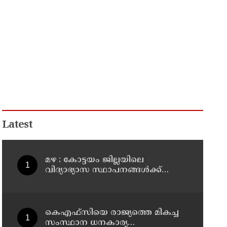
Latest
മഴ : കോട്ടയം ജില്ലയിലെ
വിദ്യാഭ്യാസ സ്ഥാപനങ്ങൾക്ക്
നാളെ അവധി
കെഎഫ്‌സിയെ രാജ്യത്തെ മികച്ച
സംസ്ഥാന ധനകാര്യ