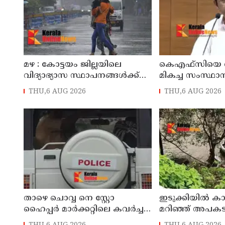
മഴ : കോട്ടയം ജില്ലയിലെ
കെഎഫ്‌സിയെ ര
വിദ്യാഭ്യാസ സ്ഥാപനങ്ങൾക്ക്
മികച്ച സംസ്ഥാ
നാളെ അവധി
സ്ഥാപനമാക്കും: മ
THU,6 AUG 2026
THU,6 AUG 2026
ഡി സതീശൻ
താഴെ ചൊവ്വ നെ സ്റ്റോ
ഇടുക്കിയിൽ കാർ
ഹൈപ്പർ മാർക്കറ്റിലെ കവർച്ച :
മറിഞ്ഞ് അപകടം
മട്ടന്നൂർ സ്വദേശിനികളായ നാല്
ദാരുണാന്ത്യം