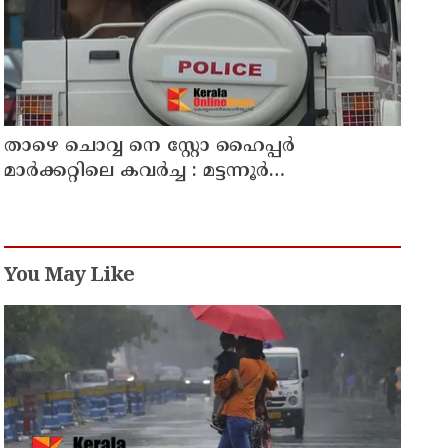
താഴെ ചൊവ്വ നെ സ്റ്റോ ഹൈപ്പർ
മാർക്കറ്റിലെ കവർച്ച : മട്ടന്നൂർ
സ്വദേശിനികളായ നാല് പ്രതികൾ പിടിയിൽ
You May Like