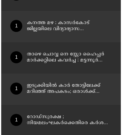
സ്ഥാപനമാക്കും: മുഖ്യമന്ത്രി വി ഡി
സതീശൻ
കനത്ത മഴ : കാസർകോട്
ജില്ലയിലെ വിദ്യാഭ്യാസ
സ്ഥാപനങ്ങൾക്ക് നാളെ അവധി
താഴെ ചൊവ്വ നെ സ്റ്റോ ഹൈപ്പർ
മാർക്കറ്റിലെ കവർച്ച : മട്ടന്നൂർ
സ്വദേശിനികളായ നാല് പ്രതികൾ
പിടിയിൽ
ഇടുക്കിയിൽ കാർ തോട്ടിലേക്ക്
മറിഞ്ഞ് അപകടം; ഒരാൾക്ക്
ദാരുണാന്ത്യം
റോഡ്‌സുരക്ഷ ;
നിയമലംഘകർക്കെതിരെ കർശന
നടപടി: കൊല്ലം ജില്ലാ കലക്ടർ