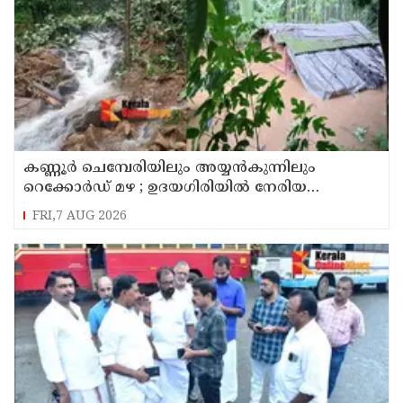
കണ്ണൂർ ചെമ്പേരിയിലും അയ്യൻകുന്നിലും
റെക്കോർഡ് മഴ ; ഉദയഗിരിയിൽ നേരിയ
ഉരുൾപൊട്ടൽ; 13 പേരെ ക്യാമ്പിലേക്ക് മാറ്റി
FRI,7 AUG 2026