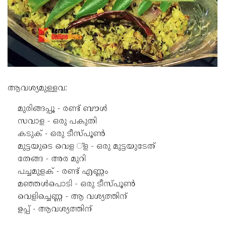
ആവശ്യമുള്ളവ:
മുരിങ്ങപ്പൂ - രണ്ട് ബൗൾ
സവാള - ഒരു പകുതി
കടുക് - ഒരു ടീസ്പൂൺ
മുട്ടയുടെ വെള ്ള - ഒരു മുട്ടയുടേത്
തേങ്ങ - അര മുറി
പച്ചമുളക് - രണ്ട് എണ്ണം
മഞ്ഞൾപൊടി - ഒരു ടീസ്പൂൺ
വെളിച്ചെണ്ണ - ആ വശ്യത്തിന്
ഉപ്പ് - ആവശ്യത്തിന്