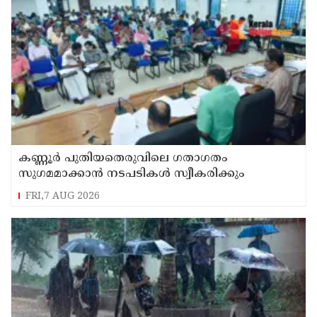
കണ്ണൂർ പുതിയതെരുവിലെ ഗതാഗതം
സുഗമമാക്കാന്‍ നടപടികള്‍ സ്വീകരിക്കും
FRI,7 AUG 2026