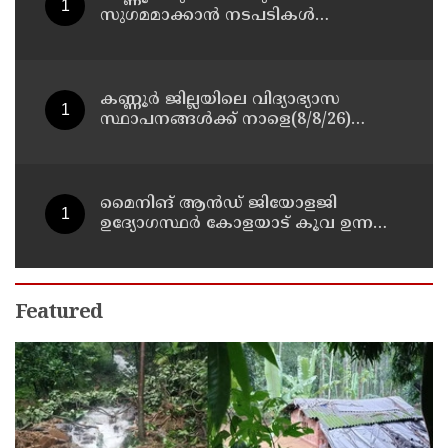
സുഗമമാക്കാന്‍ നടപടികള്‍
സ്വീകരിക്കും
കണ്ണൂർ ജില്ലയിലെ വിദ്യാഭ്യാസ
സ്ഥാപനങ്ങള്‍ക്ക് നാളെ(8/8/26)
അവധി പ്രഖ്യാപിച്ചു
മൈനിങ് ആൻഡ്​ ജിയോളജി
ഉദ്യോഗസ്ഥർ കോളയാട് കൂവ ഉന്നതി
സന്ദർശിച്ചു
Featured