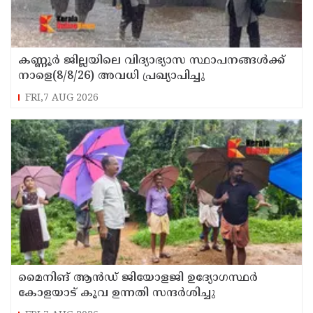
കണ്ണൂർ ജില്ലയിലെ വിദ്യാഭ്യാസ സ്ഥാപനങ്ങള്‍ക്ക്
നാളെ(8/8/26) അവധി പ്രഖ്യാപിച്ചു
FRI,7 AUG 2026
മൈനിങ് ആൻഡ്​ ജിയോളജി ഉദ്യോഗസ്ഥർ
കോളയാട് കൂവ ഉന്നതി സന്ദർശിച്ചു