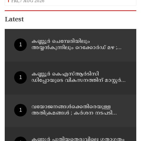
FRI,7 AUG 2026
Latest
കണ്ണൂർ ചെമ്പേരിയിലും
അയ്യൻകുന്നിലും റെക്കോർഡ് മഴ ;
ഉദയഗിരിയിൽ നേരിയ ഉരുൾപൊട്ടൽ;
13 പേരെ ക്യാമ്പിലേക്ക് മാറ്റി
കണ്ണൂർ കെഎസ്ആർടിസി
ഡിപ്പോയുടെ വികസനത്തിന് മാസ്റ്റർ
പ്ലാൻ തയ്യാറാക്കി സമർപ്പിക്കും : ടി ഒ
മോഹനൻ എം എൽ എ
വയോജനങ്ങൾക്കെതിരെയുള്ള
അതിക്രമങ്ങൾ ; കർശന നടപടി
സ്വീകരിക്കുമെന്ന് കമ്മീഷൻ
കണ്ണൂർ പുതിയതെരുവിലെ ഗതാഗതം