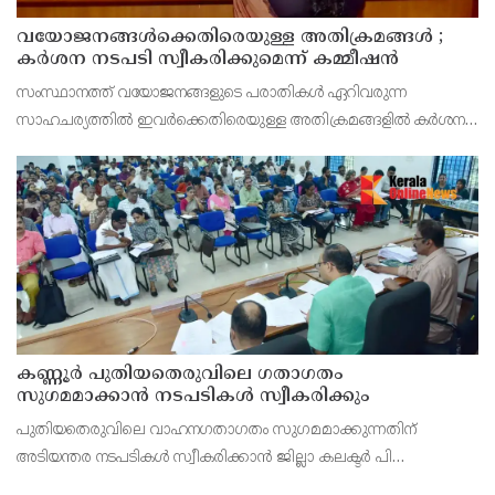
വയോജനങ്ങൾക്കെതിരെയുള്ള അതിക്രമങ്ങൾ ;
കർശന നടപടി സ്വീകരിക്കുമെന്ന് കമ്മീഷൻ
സംസ്ഥാനത്ത് വയോജനങ്ങളുടെ പരാതികൾ ഏറിവരുന്ന
സാഹചര്യത്തിൽ ഇവർക്കെതിരെയുള്ള അതിക്രമങ്ങളിൽ കർശന
നടപടി സ്വീകരിക്കുമെന്ന് വയോജന കമ്മീഷൻ ചെയർമാൻ അഡ്വ.
കെ. സോമപ്രസാദ്.
കണ്ണൂർ പുതിയതെരുവിലെ ഗതാഗതം
സുഗമമാക്കാന്‍ നടപടികള്‍ സ്വീകരിക്കും
പുതിയതെരുവിലെ വാഹനഗതാഗതം സുഗമമാക്കുന്നതിന്
അടിയന്തര നടപടികള്‍ സ്വീകരിക്കാന്‍ ജില്ലാ കലക്ടര്‍ പി
വിഷ്ണുരാജിന്റെ നേതൃത്വത്തില്‍ ചേര്‍ന്ന യോഗത്തില്‍ തീരുമാനം.