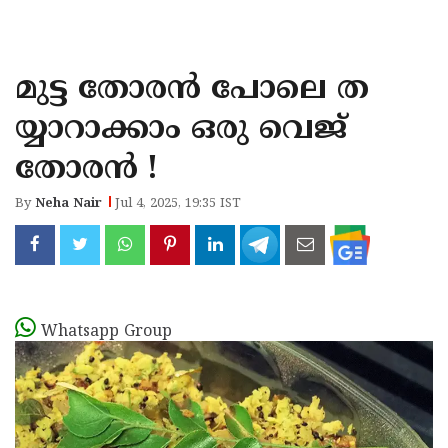
KOZHIKODE
WAYANAD
മുട്ട തോരൻ പോലെ ത
KANNUR
യ്യാറാക്കാം ഒരു വെജ്
KASARAGOD
തോരൻ !
By
Neha Nair
Jul 4, 2025, 19:35 IST
Whatsapp Group