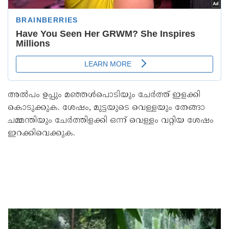
അൽപം ഉപ്പും മഞ്ഞൾപൊടിയും ചേർത്ത് ഇളക്കി
കൊടുക്കുക. ശേഷം, മുട്ടയുടെ വെള്ളയും തേങ്ങാ
ചമ്മന്തിയും ചേർത്തിളക്കി ഒന്ന് വെള്ളം വറ്റിയ ശേഷം
ഇറക്കിവെക്കുക.