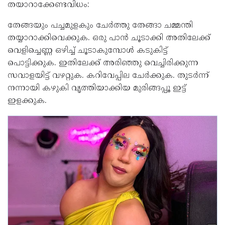
തയാറാക്കേണ്ടവിധം:
തേങ്ങയും പച്ചമുളകും ചേർത്തു തേങ്ങാ ചമ്മന്തി
തയ്യാറാക്കിവെക്കുക. ഒരു പാൻ ചൂടാക്കി അതിലേക്ക്
വെളിച്ചെണ്ണ ഒഴിച്ച് ചൂടാകുമ്പോൾ കടുകിട്ട്
പൊട്ടിക്കുക. ഇതിലേക്ക് അരിഞ്ഞു വെച്ചിരിക്കുന്ന
സവാളയിട്ട് വഴറ്റുക. കറിവേപ്പില ചേർക്കുക. തുടർന്ന്
നന്നായി കഴുകി വൃത്തിയാക്കിയ മുരിങ്ങപ്പൂ ഇട്ട്
ഇളക്കുക.