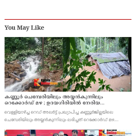
You May Like
കണ്ണൂർ ചെമ്പേരിയിലും അയ്യൻകുന്നിലും
റെക്കോർഡ് മഴ ; ഉദയഗിരിയിൽ നേരിയ
ഉരുൾപൊട്ടൽ; 13 പേരെ ക്യാമ്പിലേക്ക് മാറ്റി
വെള്ളിയാഴ്ച്ച റെഡ് അലർട്ട് പ്രഖ്യാപിച്ച കണ്ണൂർജില്ലയിലെ
ചെമ്പേരിയിലും അയ്യൻകുന്നിലും ലഭിച്ചത് റെക്കോർഡ് മഴ.
രാവിലെ 8.30 മുതലുള്ള ഏഴ് മണിക്കൂറിൽ ചെമ്പേരിയിൽ ലഭിച്ച 96
മില്ലിമീറ്റർ മഴ ആ സമയം സംസ്ഥാനത്ത