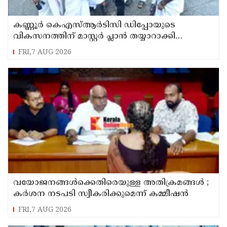
കണ്ണൂർ കെഎസ്ആർടിസി ഡിപ്പോയുടെ
വികസനത്തിന് മാസ്റ്റർ പ്ലാൻ തയ്യാറാക്കി
സമർപ്പിക്കും : ടി ഒ മോഹനൻ എം എൽ എ
FRI,7 AUG 2026
വയോജനങ്ങൾക്കെതിരെയുള്ള അതിക്രമങ്ങൾ ;
കർശന നടപടി സ്വീകരിക്കുമെന്ന് കമ്മീഷൻ
FRI,7 AUG 2026