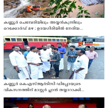
കണ്ണൂർ ചെമ്പേരിയിലും അയ്യൻകുന്നിലും
റെക്കോർഡ് മഴ ; ഉദയഗിരിയിൽ നേരിയ
ഉരുൾപൊട്ടൽ; 13 പേരെ ക്യാമ്പിലേക്ക് മാറ്റി
കണ്ണൂർ കെഎസ്ആർടിസി ഡിപ്പോയുടെ
വികസനത്തിന് മാസ്റ്റർ പ്ലാൻ തയ്യാറാക്കി
സമർപ്പിക്കും : ടി ഒ മോഹനൻ എം എൽ എ