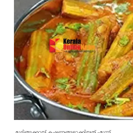
മുരിങ്ങക്കായ് കഷണങ്ങളാക്കിയത് –മൂന്ന്