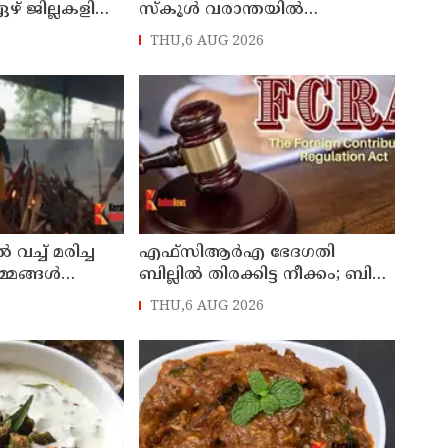
് ജില്ലകളില്‍
സ്‌കൂള്‍ വരാന്തയില്‍
, അഞ്ച്
29കാരിയെ കുത്തിക്കൊന്ന്
THU,6 AUG 2026
‍ അവധി
21കാരന്‍, 30 സെക്കന്റില്‍ 34
തവണ കുത്തിയെന്ന് പൊലീസ്
 വച്ച് മരിച്ച
എഫ്‌സിആര്‍എ ഭേദഗതി
്മങ്ങള്‍
ബില്ലില്‍ തിരക്കിട്ട നീക്കം; ബില്‍
ം
നാളെയോ മറ്റന്നാളോ
THU,6 AUG 2026
കള്‍ ;
കൊണ്ടുവന്നേക്കും
ീഡിയോ
ായി കണ്ടു !