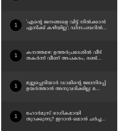
പെട്രോള്‍ ബോംബേറ്
അധികാരമില്ല', കര്‍ശന
വ്യവസ്ഥകളുണ്ടെന്ന് നിതിന്‍
ഗഡ്കരി
'എന്റെ ജനങ്ങളെ വിട്ട് നില്‍ക്കാന്‍
എനിക്ക് കഴിയില്ല'; ഡിസംബറില്‍
ബംഗ്ലാദേശിലേക്ക് മടങ്ങുമെന്ന്
ഷെയ്ഖ് ഹസീന
കനത്തമഴ: ഉത്തര്‍പ്രദേശില്‍ വീട്
തകര്‍ന്ന് വീണ് അപകടം, രണ്ട്
കുട്ടികള്‍ ഉള്‍പ്പടെ 6 പേര്‍ക്ക്
ദാരുണാന്ത്യം
മുല്ലപ്പെരിയാര്‍ ഡാമിന്റെ ജലനിരപ്പ്
ഉയര്‍ത്താന്‍ അനുവദിക്കില്ല: മന്ത്രി
മോന്‍സ് ജോസഫ്
ഹോര്‍മുസ് ഭാഗികമായി
തുറക്കുന്നു? ഇറാന്‍-ഒമാന്‍ ചര്‍ച്ച
ധാരണയിലെത്തിയതായി റിപ്പോര്‍ട്ട്