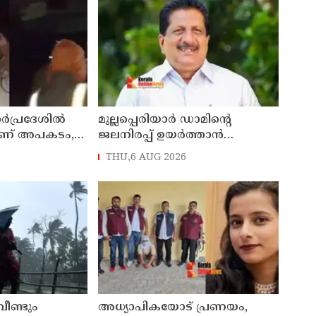
‍പ്രദേശില്‍
മുല്ലപ്പെരിയാര്‍ ഡാമിന്റെ
 വീണ് അപകടം,
ജലനിരപ്പ് ഉയര്‍ത്താന്‍
ള്‍പ്പടെ 6
അനുവദിക്കില്ല: മന്ത്രി മോന്‍സ്
THU,6 AUG 2026
ന്ത്യം
ജോസഫ്
വീണ്ടും
അധ്യാപികയോട് പ്രണയം,