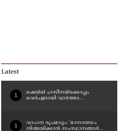
Latest
ഷെയ്ഖ് ഹസീനയ്ക്കൊപ്പം
വെര്‍ച്വലായി വാര്‍ത്താ
സമ്മേളനത്തില്‍ പങ്കെടുത്തു ;
ബംഗ്ലാദേശ് ക്രിക്കറ്റ് ടീം മുന്‍
ക്യാപ്റ്റനും അവാമി ലീഗ്
എംപിയുമായിരുന്ന ഷാക്കിബ്
വാഹന രൂപമാറ്റം: 'മാനദണ്ഡം
അല്‍ ഹസന്റെ വീടിന് നേരെ
നിശ്ചയിക്കാന്‍ സംസ്ഥാനങ്ങള്‍ക്ക്