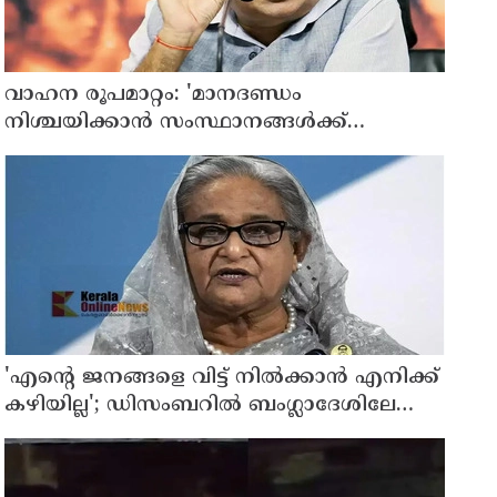
വാഹന രൂപമാറ്റം: 'മാനദണ്ഡം
നിശ്ചയിക്കാന്‍ സംസ്ഥാനങ്ങള്‍ക്ക്
അധികാരമില്ല', കര്‍ശന വ്യവസ്ഥകളുണ്ടെന്ന്
നിതിന്‍ ഗഡ്കരി
'എന്റെ ജനങ്ങളെ വിട്ട് നില്‍ക്കാന്‍ എനിക്ക്
കഴിയില്ല'; ഡിസംബറില്‍ ബംഗ്ലാദേശിലേക്ക്
മടങ്ങുമെന്ന് ഷെയ്ഖ് ഹസീന