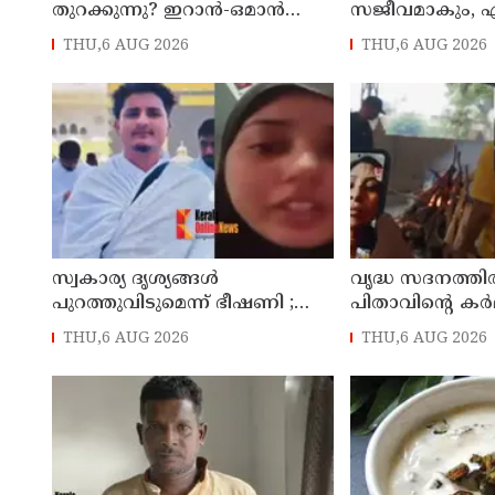
തുറക്കുന്നു? ഇറാന്‍-ഒമാന്‍
സജീവമാകും, ഏഴ
ചര്‍ച്ച ധാരണയിലെത്തിയതായി
ഓറഞ്ച് അലര്‍ട്ട്
THU,6 AUG 2026
THU,6 AUG 2026
റിപ്പോര്‍ട്ട്
താലൂക്കുകളില്
സ്വകാര്യ ദൃശ്യങ്ങള്‍
വൃദ്ധ സദനത്തില്‍
പുറത്തുവിടുമെന്ന് ഭീഷണി ;
പിതാവിന്റെ കര്‍മ
ആണ്‍സുഹൃത്തിനെ വിഡിയോ
ചെയ്യാന്‍ പോലു
THU,6 AUG 2026
THU,6 AUG 2026
കോള്‍ ചെയ്ത് യുവതി
തയ്യാറാകാതെ മക്
ജീവനൊടുക്കി
ചടങ്ങുകള്‍ വ
കോളിലൂടെ ലൈവ