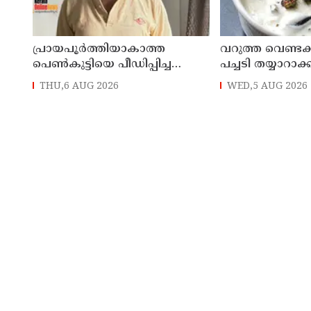
പ്രായപൂര്‍ത്തിയാകാത്ത
‌വറുത്ത വെണ്ടക
പെണ്‍കുട്ടിയെ പീഡിപ്പിച്ച
പച്ചടി തയ്യാറാ
പ്രതിക്ക് ആറ് വര്‍ഷം
THU,6 AUG 2026
WED,5 AUG 2026
കഠിനതടവും 60,000 രൂപ
പിഴയും