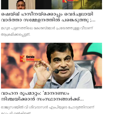
ഷെയ്ഖ് ഹസീനയ്ക്കൊപ്പം വെര്‍ച്വലായി
വാര്‍ത്താ സമ്മേളനത്തില്‍ പങ്കെടുത്തു ;
ബംഗ്ലാദേശ് ക്രിക്കറ്റ് ടീം മുന്‍ ക്യാപ്റ്റനും
മഗുര പട്ടണത്തിലെ കേശബ്മോര്‍ പ്രദേശത്തുള്ള വീടാണ്
അവാമി ലീഗ് എംപിയുമായിരുന്ന ഷാക്കിബ്
ആക്രമിക്കപ്പെട്ടത്.
അല്‍ ഹസന്റെ വീടിന് നേരെ പെട്രോള്‍
ബോംബേറ്
വാഹന രൂപമാറ്റം: 'മാനദണ്ഡം
നിശ്ചയിക്കാന്‍ സംസ്ഥാനങ്ങള്‍ക്ക്
അധികാരമില്ല', കര്‍ശന വ്യവസ്ഥകളുണ്ടെന്ന്
രാജ്യസഭയില്‍ വി ശിവദാസന്‍ എംപിയുടെ ചോദ്യത്തിനാണ്
നിതിന്‍ ഗഡ്കരി
മറുപടി നല്‍കിയത്.