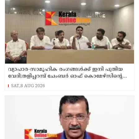
വ്യാപാര-സാമൂഹിക രംഗങ്ങൾക്ക് ഇനി പുതിയ
വേദി;തളിപ്പറമ്പ് ചേംബർ ഓഫ് കൊമേഴ്‌സിന്റെ
ഓഫീസും കോൺഫറൻസ് ഹാളും ഒരുങ്ങി
SAT,8 AUG 2026