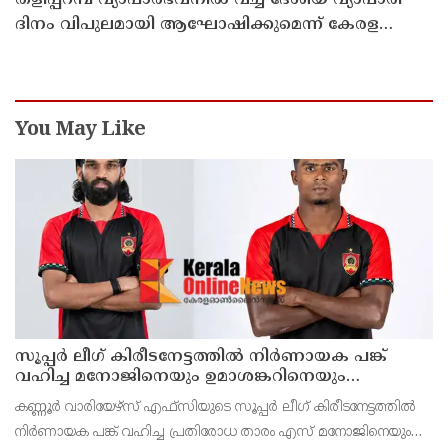
തളിപ്പറമ്പ വ്യാപാരഭവനിൽ വച്ച് ദേശീയ വ്യാപാരി
ദിനം വിപുലമായി ആഘോഷിക്കുമെന്ന് കേരള
വ്യാപാരി വ്യവസായി ഏകോപന സമിതി തളിപ്പറമ്പ്
യൂണിറ്റ് ഭാരവാഹികൾ
You May Like
സൂപ്പര്‍ ലീഗ് കിരീടനേട്ടത്തില്‍ നിര്‍ണായക പങ്ക്
വഹിച്ച മനോജിനെയും ഉമാശങ്കറിനെയും
ടീമിലെത്തിച്ച് കണ്ണൂര്‍ വാരിയേഴ്‌സ് എഫ്‌സി
കണ്ണൂര്‍ വാരിയേഴ്‌സ് എഫ്‌സിയുടെ സൂപ്പര്‍ ലീഗ് കിരീടനേട്ടത്തില്‍
നിര്‍ണായക പങ്ക് വഹിച്ച പ്രതിരോധ താരം എസ് മനോജിനെയും