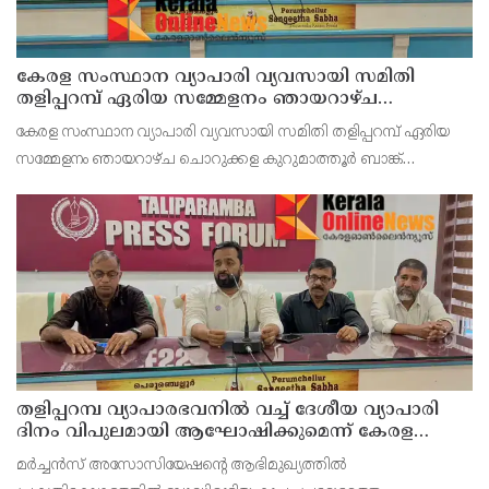
കേരള സംസ്ഥാന വ്യാപാരി വ്യവസായി സമിതി
തളിപ്പറമ്പ് ഏരിയ സമ്മേളനം ഞായറാഴ്ച
ചൊറുക്കള കുറുമാത്തൂർ ബാങ്ക് ഓഡിറ്റൊറിയത്തിൽ
കേരള സംസ്ഥാന വ്യാപാരി വ്യവസായി സമിതി തളിപ്പറമ്പ് ഏരിയ
നടക്കും
സമ്മേളനം ഞായറാഴ്ച ചൊറുക്കള കുറുമാത്തൂർ ബാങ്ക്
ഓഡിറ്റൊറിയത്തിൽ നടക്കും. സമിതി സംസ്ഥാന കമ്മിറ്റി അംഗം സി
കെ വിജയൻ ഉദ്ഘാടനം ചെയ്യുമെന്ന് ഭാരവാഹികൾ വ
തളിപ്പറമ്പ വ്യാപാരഭവനിൽ വച്ച് ദേശീയ വ്യാപാരി
ദിനം വിപുലമായി ആഘോഷിക്കുമെന്ന് കേരള
വ്യാപാരി വ്യവസായി ഏകോപന സമിതി തളിപ്പറമ്പ്
മർച്ചൻസ് അസോസിയേഷന്റെ ആഭിമുഖ്യത്തിൽ
യൂണിറ്റ് ഭാരവാഹികൾ