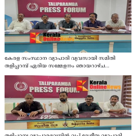
കവാടത്തിന്റെ ഉദ്ഘാടനം തിങ്കളാഴ്ച നടക്കും
കേരള സംസ്ഥാന വ്യാപാരി വ്യവസായി സമിതി
തളിപ്പറമ്പ് ഏരിയ സമ്മേളനം ഞായറാഴ്ച
ചൊറുക്കള കുറുമാത്തൂർ ബാങ്ക് ഓഡിറ്റൊറിയത്തിൽ
നടക്കും