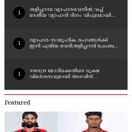
ഓഡിറ്റൊറിയത്തിൽ നടക്കും
തളിപ്പറമ്പ വ്യാപാരഭവനിൽ വച്ച്
ദേശീയ വ്യാപാരി ദിനം വിപുലമായി
ആഘോഷിക്കുമെന്ന് കേരള വ്യാപാരി
വ്യവസായി ഏകോപന സമിതി
തളിപ്പറമ്പ് യൂണിറ്റ് ഭാരവാഹികൾ
വ്യാപാര-സാമൂഹിക രംഗങ്ങൾക്ക്
ഇനി പുതിയ വേദി;തളിപ്പറമ്പ് ചേംബർ
ഓഫ് കൊമേഴ്‌സിന്റെ ഓഫീസും
കോൺഫറൻസ് ഹാളും ഒരുങ്ങി
നരേന്ദ്ര മോദിക്കെതിരെ രൂക്ഷ
വിമർശനവുമായി അരവിന്ദ്
കെജ്‌രിവാൾ
Featured