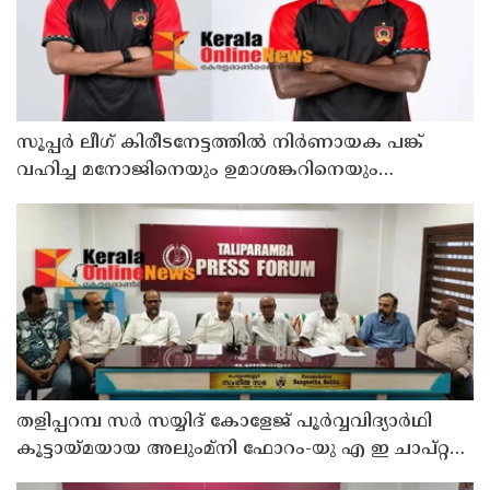
സൂപ്പര്‍ ലീഗ് കിരീടനേട്ടത്തില്‍ നിര്‍ണായക പങ്ക്
വഹിച്ച മനോജിനെയും ഉമാശങ്കറിനെയും
ടീമിലെത്തിച്ച് കണ്ണൂര്‍ വാരിയേഴ്‌സ് എഫ്‌സി
തളിപ്പറമ്പ സർ സയ്യിദ് കോളേജ് പൂർവ്വവിദ്യാർഥി
കൂട്ടായ്മയായ അലുംമ്നി ഫോറം-യു എ ഇ ചാപ്റ്റർ
25 ലക്ഷം രൂപ ചെലവിൽ നിർമ്മിച്ച പ്രധാന