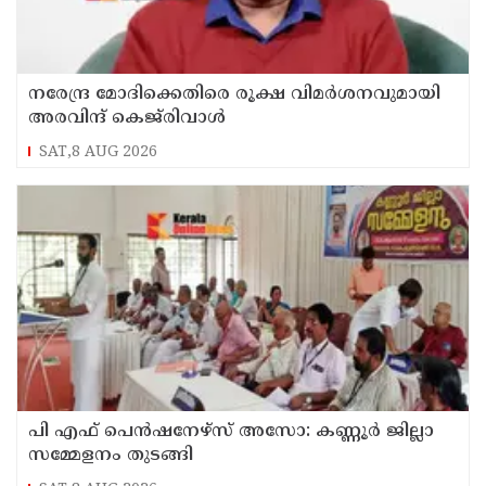
നരേന്ദ്ര മോദിക്കെതിരെ രൂക്ഷ വിമർശനവുമായി
അരവിന്ദ് കെജ്‌രിവാൾ
SAT,8 AUG 2026
പി എഫ് പെൻഷനേഴ്സ് അസോ: കണ്ണൂർ ജില്ലാ
സമ്മേളനം തുടങ്ങി