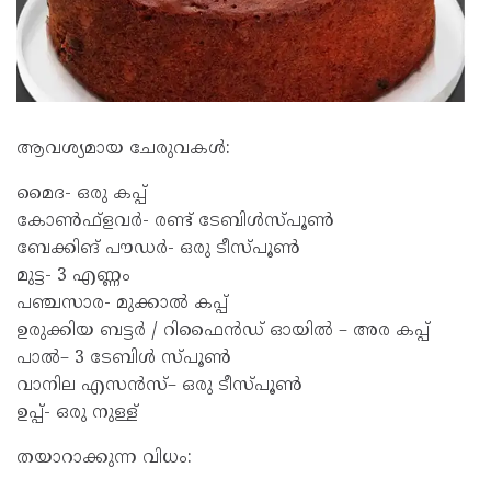
ആവശ്യമായ ചേരുവകൾ:
മൈദ- ഒരു കപ്പ്
കോൺഫ്ളവർ- രണ്ട് ടേബിൾസ്പൂൺ
ബേക്കിങ് പൗഡർ- ഒരു ടീസ്പൂൺ
മുട്ട- 3 എണ്ണം
പഞ്ചസാര- മുക്കാൽ കപ്പ്
ഉരുക്കിയ ബട്ടർ / റിഫൈൻഡ് ഓയിൽ – അര കപ്പ്
പാൽ– 3 ടേബിൾ സ്പൂൺ
വാനില എസൻസ്– ഒരു ടീസ്പൂൺ
ഉപ്പ്- ഒരു നുള്ള്
തയാറാക്കുന്ന വിധം: