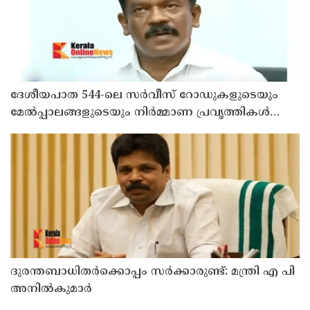
ദേശീയപാത 544-ലെ സർവീസ് റോഡുകളുടെയും
മേൽപ്പാലങ്ങളുടെയും നിർമ്മാണ പ്രവൃത്തികൾ
അടിയന്തരമായി പൂർത്തിയാക്കണം ; നിതിൻ
ഗഡ്കരിയുമായി കൂടിക്കാഴ്ച നടത്തി കെ.
രാധാകൃഷ്ണൻ എം.പി
ദുരന്തബാധിതര്‍ക്കൊപ്പം സര്‍ക്കാരുണ്ട്: മന്ത്രി എ പി
അനില്‍കുമാര്‍