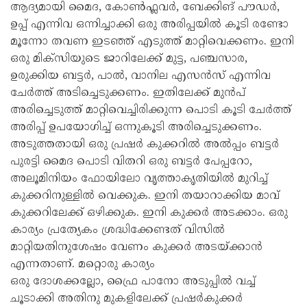
ആദ്യമായി മൈദ, കോൺഫ്ലവർ, ബേക്കിങ് പൗഡർ,
ഉപ്പ് എന്നിവ ഒന്നിച്ചാക്കി ഒരു അരിപ്പയിൽ കൂടി രണ്ടോ
മൂന്നോ തവണ ഇടഞ്ഞ് എടുത്ത് മാറ്റിവെക്കണം. ഇനി
ഒരു മിക്സിയുടെ ജാറിലേക്ക് മുട്ട, പഞ്ചസാര,
ഉരുക്കിയ ബട്ടർ, പാൽ, വാനില എസൻസ് എന്നിവ
ചേർത്ത് അടിച്ചെടുക്കണം. ഇതിലേക്ക് മുൻപ്
അരിച്ചെടുത്ത് മാറ്റിവെച്ചിരിക്കുന്ന പൊടി കൂടി ചേ‍ർത്ത്
അരിപ്പ് ഉപയോ​ഗിച്ച് ഒന്നുകൂടി അരിച്ചെടുക്കണം.
അടുത്തതായി ഒരു പ്രഷർ കുക്കറിൽ അൽപ്പം ബട്ടർ
പുരട്ടി മൈദ പൊടി വിതറി ഒരു ബട്ടർ പേപ്പറോ,
അലൂമിനിയം ഫോയിലോ വൃത്താകൃതിയിൽ മുറിച്ച്
കുക്കറിനുള്ളിൽ വെക്കുക. ഇനി തയാറാക്കിയ മാവ്
കുക്കറിലേക്ക് ഒഴിക്കുക. ഇനി കുക്ക‍ർ അടക്കാം. ഒരു
കാര്യം പ്രത്യേകം ശ്രദ്ധിക്കേണ്ടത് വിസിൽ
മാറ്റിയതിനുശേഷം വേണം കുക്കർ അടയ്ക്കാൻ
എന്നതാണ്. മറ്റൊരു കാര്യം
ഒരു ദോശക്കല്ലോ, ഫ്രൈ പാനോ അടുപ്പിൽ വച്ച്
ചൂടാക്കി അതിനു മുകളിലേക്ക് പ്രഷർകുക്കർ