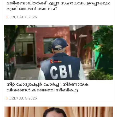
ദുരിതബാധിതർക്ക് എല്ലാ സഹായവും ഉറപ്പാക്കും:
മന്ത്രി മോൻസ് ജോസഫ്
FRI,7 AUG 2026
നീറ്റ് ചോദ്യപേപ്പർ ചോർച്ച ; നിർണായക
വിവരങ്ങൾ കണ്ടെത്തി സിബിഐ
FRI,7 AUG 2026