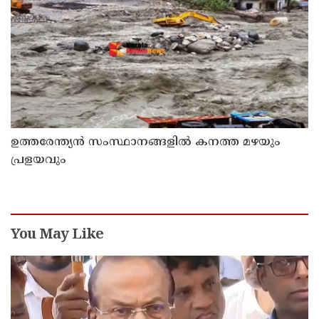
ഉത്തരേന്ത്യൻ സംസ്ഥാനങ്ങളിൽ കനത്ത മഴയും
പ്രളയവും
You May Like