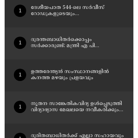
ദേശീയപാത 544-ലെ സർവീസ്
റോഡുകളുടെയും
മേൽപ്പാലങ്ങളുടെയും നിർമ്മാണ
പ്രവൃത്തികൾ അടിയന്തരമായി
പൂർത്തിയാക്കണം ; നിതിൻ
ഗഡ്കരിയുമായി കൂടിക്കാഴ്ച നടത്തി
ദുരന്തബാധിതര്‍ക്കൊപ്പം
കെ. രാധാകൃഷ്ണൻ എം.പി
സര്‍ക്കാരുണ്ട്: മന്ത്രി എ പി
അനില്‍കുമാര്‍
ഉത്തരേന്ത്യൻ സംസ്ഥാനങ്ങളിൽ
കനത്ത മഴയും പ്രളയവും
നൂതന സാങ്കേതികവിദ്യ ഉള്‍പ്പെടുത്തി
വിദ്യാഭ്യാസ മേഖലയെ നവീകരിക്കും:
മന്ത്രി എന്‍ ഷംസുദ്ദീന്‍
ദുരിതബാധിതർക്ക് എല്ലാ സഹായവും