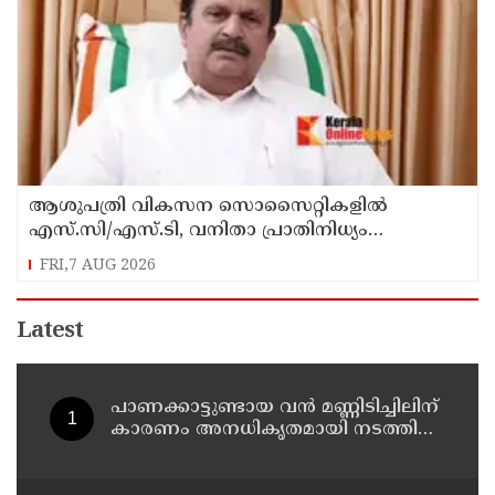
ആശുപത്രി വികസന സൊസൈറ്റികളിൽ
എസ്.സി/എസ്.ടി, വനിതാ പ്രാതിനിധ്യം
ഉൾപ്പെടുത്തി ഉത്തരവായി : മന്ത്രി കെ.മുരളീധരൻ
FRI,7 AUG 2026
Latest
പാണക്കാട്ടുണ്ടായ വൻ മണ്ണിടിച്ചിലിന്
കാരണം അനധികൃതമായി നടത്തിയ
പാറപൊട്ടിക്കൽ ; മന്ത്രി പി.കെ.
കുഞ്ഞാലിക്കുട്ടി