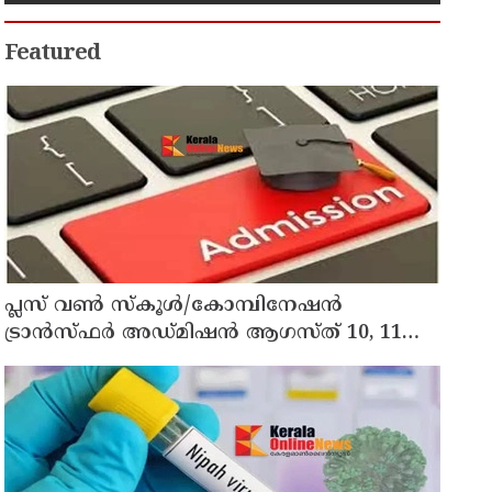
Featured
പ്ലസ് വൺ സ്‌കൂൾ/കോമ്പിനേഷൻ
ട്രാൻസ്ഫർ അഡ്മിഷൻ ആഗസ്ത് 10, 11
തീയതികളിൽ