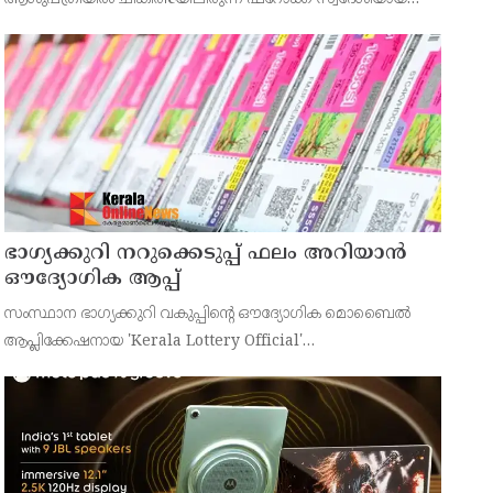
43കാരനെ ഡിസ്ചാർജ് ചെയ്തു.
ഭാഗ്യക്കുറി നറുക്കെടുപ്പ് ഫലം അറിയാൻ
ഔദ്യോഗിക ആപ്പ്
സംസ്ഥാന ഭാഗ്യക്കുറി വകുപ്പിന്റെ ഔദ്യോഗിക മൊബൈൽ
ആപ്ലിക്കേഷനായ 'Kerala Lottery Official'
പൊതുജനങ്ങൾക്ക് ലഭ്യമാണെന്ന് കേരള സംസ്ഥാന
ഭാഗ്യക്കുറി വകുപ്പ് ഡയറക്ടർ അഞ്ജു കെ എസ് അറിയിച്ചു.