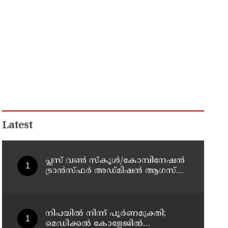
Latest
പ്ലസ് വൺ സ്‌കൂൾ/കോമ്പിനേഷൻ
ട്രാൻസ്ഫർ അഡ്മിഷൻ ആഗസ്ത്
10, 11 തീയതികളിൽ
നിപയിൽ നിന്ന് പൂർണമുക്തി;
മെഡിക്കൽ കോളേജിൽ