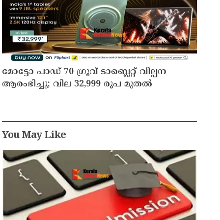
മോട്ടോ പാഡ് 70 ഗ്രൂവ് ടാബ്ലെറ്റ് വില്പന
ആരംഭിച്ചു; വില 32,999 രൂപ മുതൽ
You May Like