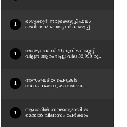
ചികിത്സയിലിരുന്ന 43കാരൻ
വീട്ടിലേക്ക് മടങ്ങി
ഭാഗ്യക്കുറി നറുക്കെടുപ്പ് ഫലം
അറിയാൻ ഔദ്യോഗിക ആപ്പ്
മോട്ടോ പാഡ് 70 ഗ്രൂവ് ടാബ്ലെറ്റ്
വില്പന ആരംഭിച്ചു; വില 32,999 രൂപ
മുതൽ
അസംഘടിത ചെറുകിട
സ്ഥാപനങ്ങളുടെ സർവെ:
കൃത്യമായ വിവരങ്ങൾ
നൽകണമെന്ന് മുഖ്യമന്ത്രി വി ഡി
സതീശൻ
ആധാറിൽ സൗജന്യമായി ഇ-
മെയിൽ വിലാസം ചേർക്കാം