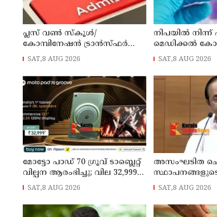
പ്ലസ് വൺ സ്‌കൂൾ/
നിപയിൽ നിന്ന്
കോമ്പിനേഷൻ ട്രാൻസ്ഫർ
മെഡിക്കൽ ക
അഡ്മിഷൻ ആഗസ്ത് 10, 11
ചികിത്സയിലിരു
SAT,8 AUG 2026
SAT,8 AUG 2026
തീയതികളിൽ
വീട്ടിലേക്ക് മടങ്ങ
മോട്ടോ പാഡ് 70 ഗ്രൂവ് ടാബ്ലെറ്റ്
അസംഘടിത ചെ
വില്പന ആരംഭിച്ചു; വില 32,999
സ്ഥാപനങ്ങളുട
രൂപ മുതൽ
കൃത്യമായ വിവ
SAT,8 AUG 2026
SAT,8 AUG 2026
നൽകണമെന്ന് മുഖ
ഡി സതീശൻ