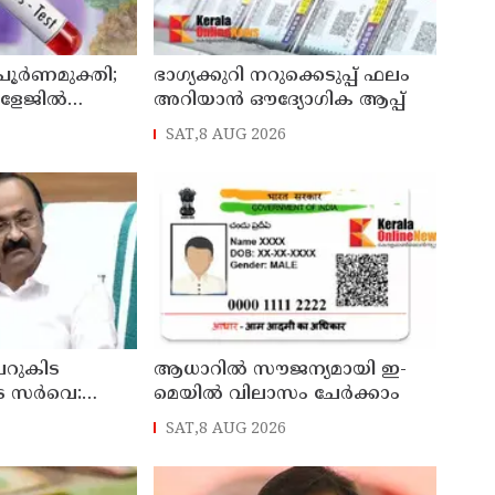
 പൂർണമുക്തി;
ഭാഗ്യക്കുറി നറുക്കെടുപ്പ് ഫലം
ോളേജിൽ
അറിയാൻ ഔദ്യോഗിക ആപ്പ്
ന്ന 43കാരൻ
SAT,8 AUG 2026
ി
റുകിട
ആധാറിൽ സൗജന്യമായി ഇ-
െ സർവെ:
മെയിൽ വിലാസം ചേർക്കാം
രങ്ങൾ
SAT,8 AUG 2026
്യമന്ത്രി വി