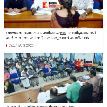
വയോജനങ്ങൾക്കെതിരെയുള്ള അതിക്രമങ്ങൾ ;
കർശന നടപടി സ്വീകരിക്കുമെന്ന് കമ്മീഷൻ
FRI,7 AUG 2026