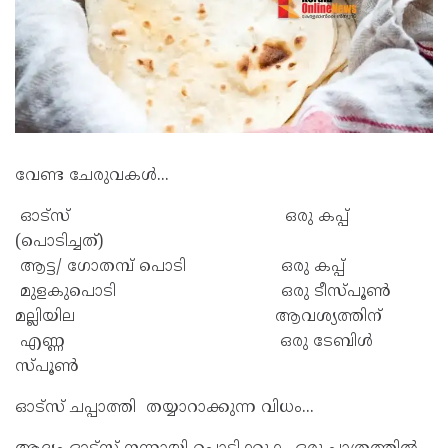
വേണ്ട ചേരുവകൾ...
ഓട്‌സ് ഒരു കപ്പ്
(പൊടിച്ചത്)
ആട്ട/ ഗോതമ്പ് പൊടി ഒരു കപ്പ്
മുളകുപൊടി ഒരു ടീസ്പൂൺ
മല്ലിയില ആവശ്യത്തിന്
എണ്ണ ഒരു ടേബിൾ
സ്പൂൺ‌
ഓട്സ് ചപ്പാത്തി തയ്യാറാക്കുന്ന വിധം...