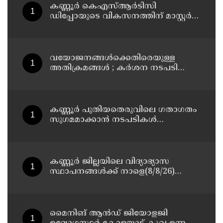
കണ്ണൂർ കെഎസ്ആർടിസി
ഡിപ്പോയുടെ വികസനത്തിന് മാസ്റ്റർ
പ്ലാൻ തയ്യാറാക്കി സമർപ്പിക്കും : ടി ഒ
മോഹനൻ എം എൽ എ
വയോജനങ്ങൾക്കെതിരെയുള്ള
അതിക്രമങ്ങൾ ; കർശന നടപടി
സ്വീകരിക്കുമെന്ന് കമ്മീഷൻ
കണ്ണൂർ പുതിയതെരുവിലെ ഗതാഗതം
സുഗമമാക്കാന്‍ നടപടികള്‍
സ്വീകരിക്കും
കണ്ണൂർ ജില്ലയിലെ വിദ്യാഭ്യാസ
സ്ഥാപനങ്ങള്‍ക്ക് നാളെ(8/8/26)
അവധി പ്രഖ്യാപിച്ചു
മൈനിങ് ആൻഡ്​ ജിയോളജി