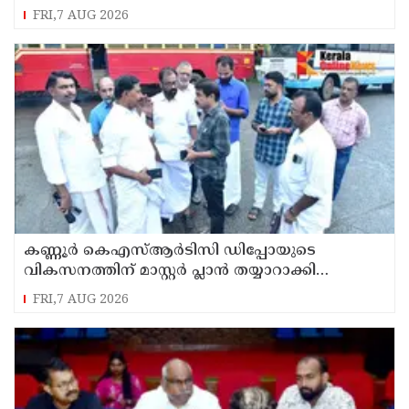
ഉരുൾപൊട്ടൽ; 13 പേരെ ക്യാമ്പിലേക്ക് മാറ്റി
FRI,7 AUG 2026
കണ്ണൂർ കെഎസ്ആർടിസി ഡിപ്പോയുടെ
വികസനത്തിന് മാസ്റ്റർ പ്ലാൻ തയ്യാറാക്കി
സമർപ്പിക്കും : ടി ഒ മോഹനൻ എം എൽ എ
FRI,7 AUG 2026