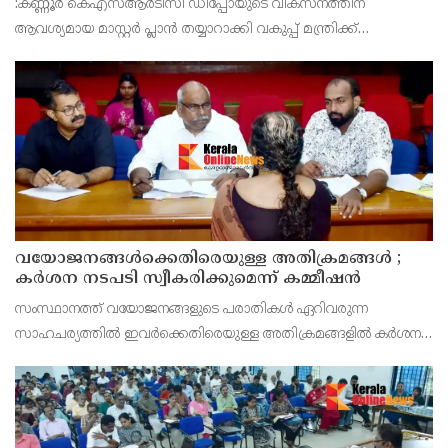
:കണ്ണൂർ കെഎസ്ആർടിസി ഡിപ്പോയുടെ വികസനത്തിന്
ആവശ്യമായ മാസ്റ്റർ പ്ലാൻ തയ്യാറാക്കി വകുപ്പ് മന്ത്രിക്ക്
സമർപ്പിക്കുമെന്ന് അഡ്വ.ടി ഒ മോഹനൻ എംഎൽഎ അറിയിച്ചു.
ഡിപ്പോയ്ക്ക് നാല് ഏക്കറിൽ അധികം വരുന്ന സ്ഥലമുണ്ട്
വയോജനങ്ങൾക്കെതിരെയുള്ള അതിക്രമങ്ങൾ ;
കർശന നടപടി സ്വീകരിക്കുമെന്ന് കമ്മീഷൻ
സംസ്ഥാനത്ത് വയോജനങ്ങളുടെ പരാതികൾ ഏറിവരുന്ന
സാഹചര്യത്തിൽ ഇവർക്കെതിരെയുള്ള അതിക്രമങ്ങളിൽ കർശന
നടപടി സ്വീകരിക്കുമെന്ന് വയോജന കമ്മീഷൻ ചെയർമാൻ അഡ്വ.
കെ. സോമപ്രസാദ്.