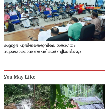
കണ്ണൂർ പുതിയതെരുവിലെ ഗതാഗതം
സുഗമമാക്കാന്‍ നടപടികള്‍ സ്വീകരിക്കും
You May Like