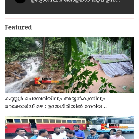
ഉദ്യോഗസ്ഥർ കോളയാട് കൂവ ഉന്നതി
സന്ദർശിച്ചു
Featured
കണ്ണൂർ ചെമ്പേരിയിലും അയ്യൻകുന്നിലും
റെക്കോർഡ് മഴ ; ഉദയഗിരിയിൽ നേരിയ
ഉരുൾപൊട്ടൽ; 13 പേരെ ക്യാമ്പിലേക്ക് മാറ്റി