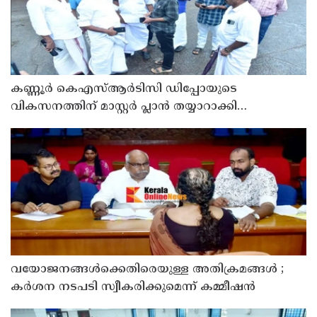
കണ്ണൂർ കെഎസ്ആർടിസി ഡിപ്പോയുടെ
വികസനത്തിന് മാസ്റ്റർ പ്ലാൻ തയ്യാറാക്കി
സമർപ്പിക്കും : ടി ഒ മോഹനൻ എം എൽ എ
വയോജനങ്ങൾക്കെതിരെയുള്ള അതിക്രമങ്ങൾ ;
കർശന നടപടി സ്വീകരിക്കുമെന്ന് കമ്മീഷൻ