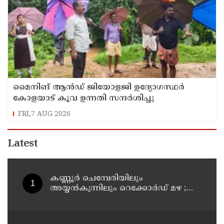
മൈനിങ് ആൻഡ്​ ജിയോളജി ഉദ്യോഗസ്ഥർ
കോളയാട് കൂവ ഉന്നതി സന്ദർശിച്ചു
FRI,7 AUG 2026
Latest
കണ്ണൂർ ചെമ്പേരിയിലും
അയ്യൻകുന്നിലും റെക്കോർഡ് മഴ ;
ഉദയഗിരിയിൽ നേരിയ ഉരുൾപൊട്ടൽ;
13 പേരെ ക്യാമ്പിലേക്ക് മാറ്റി