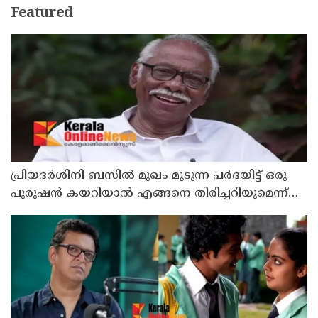
Featured
പ്രിയദർശിനി ബസിൽ മുഖം മൂടുന്ന പർദയിട്ട് ഒരു
പുരുഷൻ കയറിയാൽ എങ്ങനെ തിരിച്ചറിയുമെന്ന്
എംഎൻ കാരശ്ശേരി