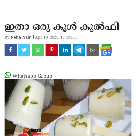
KOZHIKODE
WAYANAD
ഇതാ ഒരു കൂൾ കുൽഫി
KANNUR
By
Neha Nair
Apr 10, 2025, 13:40 IST
KASARAGOD
Whatsapp Group