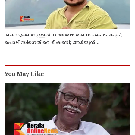
'കൊടുക്കാനുള്ളത് സമയത്ത് തന്നെ കൊടുക്കും';
പൊലീസിനെതിരെ ഭീഷണി; അർജുൻ
ആയങ്കിക്കെതിരെ കേസെടുത്തു
You May Like