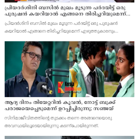
പ്രിയദർശിനി ബസിൽ മുഖം മൂടുന്ന പർദയിട്ട് ഒരു
പുരുഷൻ കയറിയാൽ എങ്ങനെ തിരിച്ചറിയുമെന്ന്
എംഎൻ കാരശ്ശേരി
പ്രിയദർശിനി ബസിൽ മുഖം മൂടുന്ന പർദയിട്ട് ഒരു പുരുഷൻ
കയറിയാൽ എങ്ങനെ തിരിച്ചറിയുമെന്ന് എഴുത്തുകാരനും
സാമൂഹ്യപ്രവർത്തകനുമായ എം.എൻ. കാരശ്ശേരി. മുഖം മൂടുന്ന
പർദയായ നിഖാബ് എന്തുകൊണ്ടാണ് വലിയൊരു നിയമപ്രശ്നമാ
ആദ്യ ദിനം തിയേറ്ററില്‍ കൂവല്‍, നോട്ട് ബുക്ക്
പരാജയെപ്പെടുമെന്ന് ഉറപ്പിച്ചിരുന്നു; സഞ്ജയ്
സിനിമാജീവിതത്തിന്റെ തുടക്കം തന്നെ അങ്ങനെയൊരു
അവസ്ഥയിലൂടെയായിരുന്നു കടന്ന്‌പോയിരുന്നത്.