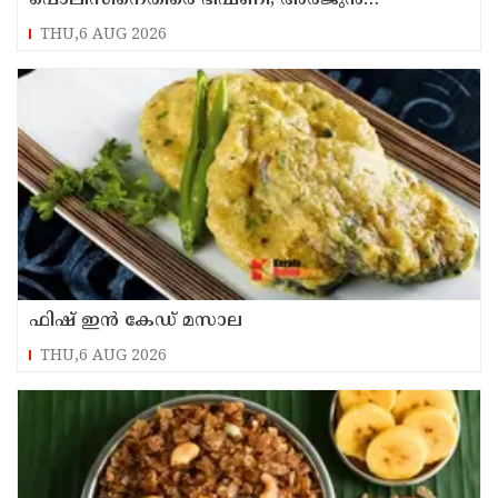
പൊലീസിനെതിരെ ഭീഷണി; അർജുൻ
ആയങ്കിക്കെതിരെ കേസെടുത്തു
THU,6 AUG 2026
ഫിഷ് ഇൻ കേഡ് മസാല
THU,6 AUG 2026