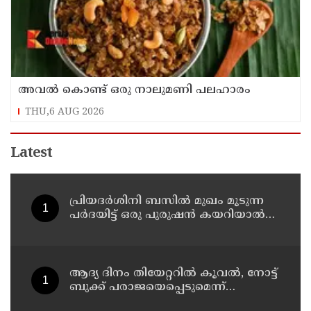
അവൽ കൊണ്ട് ഒരു നാലുമണി പലഹാരം
THU,6 AUG 2026
Latest
പ്രിയദർശിനി ബസിൽ മുഖം മൂടുന്ന
പർദയിട്ട് ഒരു പുരുഷൻ കയറിയാൽ
എങ്ങനെ തിരിച്ചറിയുമെന്ന് എംഎൻ
കാരശ്ശേരി
ആദ്യ ദിനം തിയേറ്ററില്‍ കൂവല്‍, നോട്ട്
ബുക്ക് പരാജയെപ്പെടുമെന്ന്
ഉറപ്പിച്ചിരുന്നു; സഞ്ജയ്