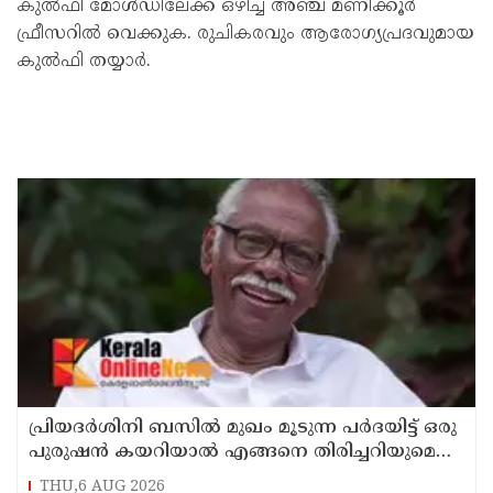
കുൽഫി മോൾഡിലേക്ക് ഒഴിച്ച് അഞ്ച് മണിക്കൂർ
ഫ്രീസറിൽ വെക്കുക. രുചികരവും ആരോഗ്യപ്രദവുമായ
കുൽഫി തയ്യാർ.
പ്രിയദർശിനി ബസിൽ മുഖം മൂടുന്ന പർദയിട്ട് ഒരു
പുരുഷൻ കയറിയാൽ എങ്ങനെ തിരിച്ചറിയുമെന്ന്
എംഎൻ കാരശ്ശേരി
THU,6 AUG 2026