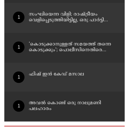
സംഘിയെന്ന വിളി; രാഷ്ട്രീയം
വെളിപ്പെടുത്തിയിട്ടില്ല, ഒരു പാര്‍ട്ടിയും
അംഗത്വത്തിന് സമീപിച്ചിട്ടില്ലെന്ന് ആര്‍
മാധവന്‍
'കൊടുക്കാനുള്ളത് സമയത്ത് തന്നെ
കൊടുക്കും'; പൊലീസിനെതിരെ
ഭീഷണി; അർജുൻ ആയങ്കിക്കെതിരെ
കേസെടുത്തു
ഫിഷ് ഇൻ കേഡ് മസാല
അവൽ കൊണ്ട് ഒരു നാലുമണി
പലഹാരം