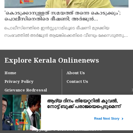
'കൊടുക്കാനുള്ളത് സമയത്ത് തന്നെ കൊടുക്കും';
പൊലീസിനെതിരെ ഭീഷണി; അർജുൻ
ആയങ്കിക്കെതിരെ കേസെടുത്തു
പൊലീസിനെതിരെ ഇൻസ്റ്റഗ്രാമിലൂടെ ഭീഷണി മുഴക്കിയ
സംഭവത്തിൽ അർജുൻ ആയങ്കിക്കെതിരെ വീണ്ടും കേസെടുത്തു.
ഊന്നുകൽ സി ഐയെ ഭീഷണിപ്പെടുത്തിയതിനാണ് പുതിയ കേസ്
രജിസ്റ്റർ ചെയ്തിരിക്കുന്നത്.
Explore Kerala Onlinenews
Home
About Us
Privacy Policy
Contact Us
Grievance Redressal
Copyright © 2024 keralaonlinenews