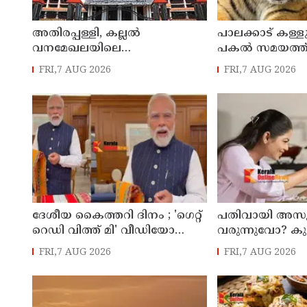
അതിരപ്പള്ളി, കല്ലൽ
പാലക്കാട് കള്ള
വനമേഖലയിലെ
പകല്‍ സമയത്ത
കൃഷിഭൂമിയുടെ പാട്ടക്കാലാവധി
സാന്നിധ്യം
FRI,7 AUG 2026
FRI,7 AUG 2026
അവസാനിച്ചു ; ഇനി കൃഷി
നടത്താനാകില്ലെന്ന്
ഹൈക്കോടതി
ദേശീയ കൈത്തറി ദിനം ; 'ഗെറ്റ്
പതിവായി അസ
റെഡി വിത്ത് മി' വീഡിയോ
വരുന്നുവോ? കുട
പങ്കുവെക്കാൻ
പ്രതിരോധശേഷി
FRI,7 AUG 2026
FRI,7 AUG 2026
യുവജനങ്ങളോട് അഭ്യർത്ഥിച്ച്
ഭക്ഷണങ്ങൾ കൊ
പ്രധാനമന്ത്രി നരേന്ദ്ര മോദി