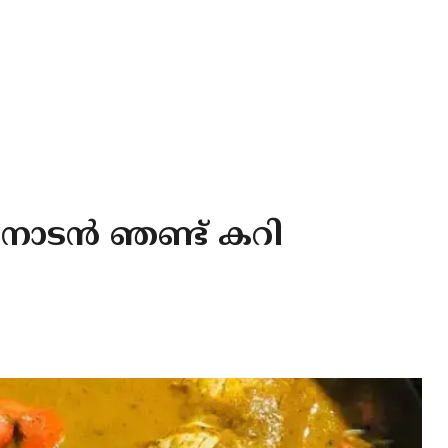
ല നാടൻ ഞണ്ട് കറി