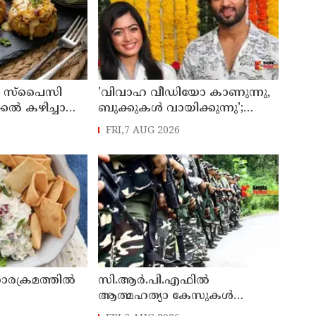
ും സ്പൈസി
'വിവാഹ വീഡിയോ കാണുന്നു,
ിക്കൽ കഴിച്ചാൽ
ബുക്കുകള്‍ വായിക്കുന്നു';
കും
വിശ്രമ ജീവിതത്തെക്കുറിച്ച്
FRI,7 AUG 2026
രശ്മിക മന്ദാന
രക്രമത്തിൽ
സി.ആർ.പി.എഫിൽ
ആത്മഹത്യാ കേസുകൾ
വർധിക്കുന്നു ; കഴിഞ്ഞ വർഷം