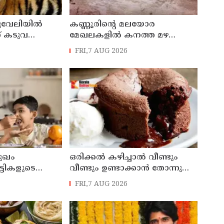
ുവേലിയില്‍
കണ്ണൂരിൻ്റെ മലയോര
് കടുവ
മേഖലകളിൽ കനത്ത മഴ
തുടരുന്നു : ഉദയഗിരിയിൽ ഉരുൾ
FRI,7 AUG 2026
പൊട്ടൽ
ുഖം
ഒരിക്കൽ കഴിച്ചാൽ വീണ്ടും
്ടികളുടെ
വീണ്ടും ഉണ്ടാക്കാൻ തോന്നുന്ന
 കൂട്ടാൻ ഈ
മധുരവിഭവം
FRI,7 AUG 2026
ടുക്കൂ