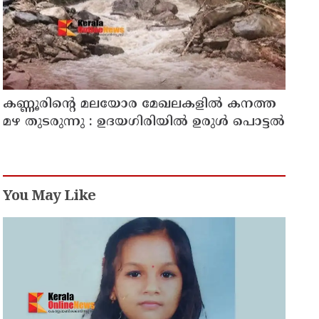
കണ്ണൂരിൻ്റെ മലയോര മേഖലകളിൽ കനത്ത
മഴ തുടരുന്നു : ഉദയഗിരിയിൽ ഉരുൾ പൊട്ടൽ
You May Like