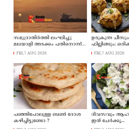
സമുദ്രാതിർത്തി ലംഘിച്ചു;
ഉരുകുന്ന ചീസ
മലയാളി അടക്കം പതിനൊന്ന്
ഫില്ലിങ്ങും; ഒര
മത്സ്യതൊഴിലാളികളെ
വീണ്ടും ചോദിക്
FRI,7 AUG 2026
FRI,7 AUG 2026
കസ്റ്റഡിയിലെടുത്ത് ശ്രീലങ്കൻ
നാവികസേന
പഞ്ഞിപോലുള്ള ബൺ ദോശ
ദിവസവും ആഹാ
കഴിച്ചിട്ടുണ്ടോ ?
ഇത് ചേർക്കൂ...