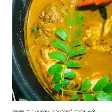
തേങ്ങ അരച്ചു വെച്ച നല്ല നാടൻ ഞണ്ട് കറി