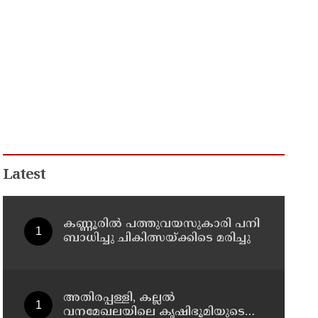
Latest
കണ്ണൂരിൽ പത്തുവയസുകാരി പനി
ബാധിച്ചു ചികിത്സയ്ക്കിടെ മരിച്ചു
അതിരപ്പള്ളി, കല്ലൽ
വനമേഖലയിലെ കൃഷിഭൂമിയുടെ