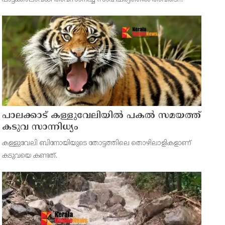
പ്രവേശിക്കാനോ കൃഷി നടത്താനോ സ്വകാര്യ വ്യക്തികൾക്ക്
അവകാശമില്ലെന്ന് ഹൈക്കോടതി വ്യക്തമാക്കി. വനമേഖലയിൽ
പൈനാപ്പിൾ ക
പാലക്കാട് കള്ളുവേലിയില്‍ പകല്‍ സമയത്ത്
കടുവ സാന്നിധ്യം
കള്ളുവേലി ബിനോയിയുടെ തോട്ടത്തിലെ തൊഴിലാളികളാണ്
കടുവയെ കണ്ടത്.