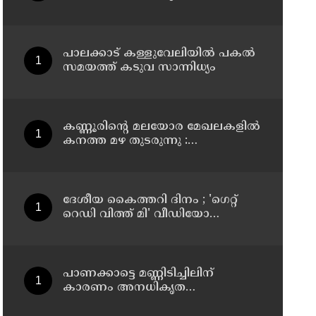
പാട്ടക്കാലാവധി അവസാനിച്ചു ;
ഇനി കൃഷി നടത്താനാകില്ലെന്ന്
ഹൈക്കോടതി
പാലക്കാട് കള്ളുവേലിയില്‍ പകല്‍
സമയത്ത് കടുവ സാന്നിധ്യം
കണ്ണൂരിൻ്റെ മലയോര മേഖലകളിൽ
കനത്ത മഴ തുടരുന്നു :
ഉദയഗിരിയിൽ ഉരുൾ പൊട്ടൽ
ദേശീയ കൈത്തറി ദിനം ; 'ഗെറ്റ്
റെഡി വിത്ത് മി' വീഡിയോ
പങ്കുവെക്കാൻ യുവജനങ്ങളോട്
അഭ്യർത്ഥിച്ച് പ്രധാനമന്ത്രി നരേന്ദ്ര
മോദി
പാണക്കാട്ടെ മണ്ണിടിച്ചിലിന്
കാരണം അനധികൃത
പാറപൊട്ടിക്കൽ; പ്രദേശത്ത് ഇനി