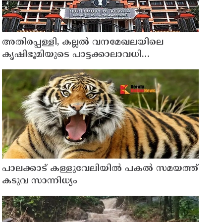
അതിരപ്പള്ളി, കല്ലൽ വനമേഖലയിലെ
കൃഷിഭൂമിയുടെ പാട്ടക്കാലാവധി
അവസാനിച്ചു ; ഇനി കൃഷി
നടത്താനാകില്ലെന്ന് ഹൈക്കോടതി
പാലക്കാട് കള്ളുവേലിയില്‍ പകല്‍ സമയത്ത്
കടുവ സാന്നിധ്യം