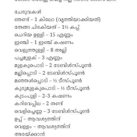
ചേരുവകൾ
ഞണ്ട് – 1 കിലോ (വൃത്തിയാക്കിയത്)
തേങ്ങ ചിരകിയത് – 1½ കപ്പ്
ചെറിയ ഉള്ളി – 15 എണ്ണം
ഇഞ്ചി – 1 ഇഞ്ച് കഷണം
വെളുത്തുള്ളി – 8 അല്ലി
പച്ചമുളക് – 3 എണ്ണം
മുളകുപൊടി – 2 ടേബിൾസ്പൂൺ
മല്ലിപ്പൊടി – 2 ടേബിൾസ്പൂൺ
മഞ്ഞൾപ്പൊടി – ½ ടീസ്പൂൺ
കുരുമുളകുപൊടി – ½ ടീസ്പൂൺ
കുടംപുളി – 2–3 കഷണം
കറിവേപ്പില – 2 തണ്ട്
വെളിച്ചെണ്ണ – 3 ടേബിൾസ്പൂൺ
ഉപ്പ് – ആവശ്യത്തിന്
വെള്ളം – ആവശ്യത്തിന്
അരയ്ക്കാൻ