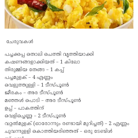
ചേരുവകൾ
പച്ചക്കപ്പ തൊലി ചെത്തി വൃത്തിയാക്കി
കഷണങ്ങളാക്കിയത് – 1 കിലോ
തിരുമ്മിയ തേങ്ങ – 1 കപ്പ്
പച്ചമുളക് – 4 എണ്ണം
വെളുത്തുള്ളി – 1 ടീസ്പൂൺ
ജീരകം – അര ടീസ്പൂൺ
മഞ്ഞൾ പൊടി – അര ടീസ്പൂൺ
ഉപ്പ് – പാകത്തിന്
വെളിച്ചെണ്ണ – 2 ടീസ്പൂൺ
വറ്റൽമുളക് (ഓരോന്നും രണ്ടായി മുറിച്ചത്) – 2 എണ്ണം
ചുവന്നുളളി കൊത്തിയരിഞ്ഞത് – ഒരു ടേബിൾ