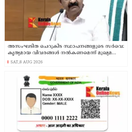
അസംഘടിത ചെറുകിട സ്ഥാപനങ്ങളുടെ സർവെ:
കൃത്യമായ വിവരങ്ങൾ നൽകണമെന്ന് മുഖ്യമന്ത്രി
വി ഡി സതീശൻ
SAT,8 AUG 2026