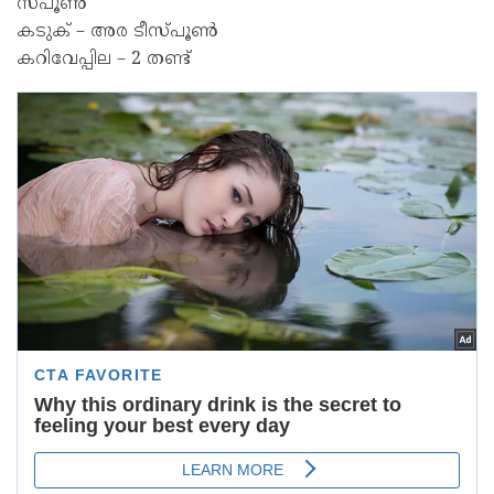
സ്പൂൺ
കടുക് – അര ടീസ്പൂൺ
കറിവേപ്പില – 2 തണ്ട്