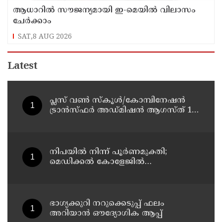
ആധാറിൽ സൗജന്യമായി ഇ-മെയിൽ വിലാസം
ചേർക്കാം
SAT,8 AUG 2026
Latest
പ്ലസ് വൺ സ്‌കൂൾ/കോമ്പിനേഷൻ
ട്രാൻസ്ഫർ അഡ്മിഷൻ ആഗസ്ത് 10,
11 തീയതികളിൽ
നിപയിൽ നിന്ന് പൂർണമുക്തി;
മെഡിക്കൽ കോളേജിൽ
ചികിത്സയിലിരുന്ന 43കാരൻ
വീട്ടിലേക്ക് മടങ്ങി
ഭാഗ്യക്കുറി നറുക്കെടുപ്പ് ഫലം
അറിയാൻ ഔദ്യോഗിക ആപ്പ്