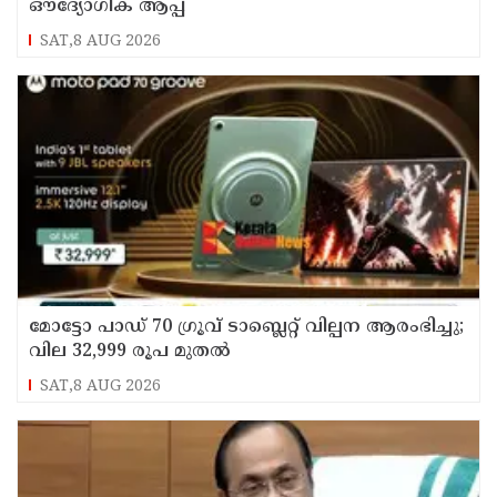
ഔദ്യോഗിക ആപ്പ്
SAT,8 AUG 2026
മോട്ടോ പാഡ് 70 ഗ്രൂവ് ടാബ്ലെറ്റ് വില്പന ആരംഭിച്ചു;
വില 32,999 രൂപ മുതൽ
SAT,8 AUG 2026