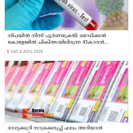
നിപയിൽ നിന്ന് പൂർണമുക്തി; മെഡിക്കൽ
കോളേജിൽ ചികിത്സയിലിരുന്ന 43കാരൻ
വീട്ടിലേക്ക് മടങ്ങി
SAT,8 AUG 2026
ഭാഗ്യക്കുറി നറുക്കെടുപ്പ് ഫലം അറിയാൻ