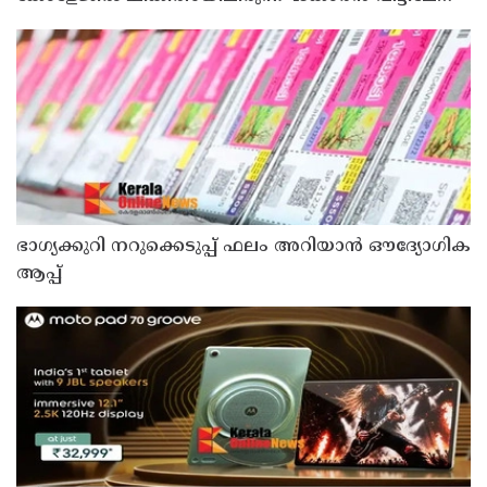
മടങ്ങി
ഭാഗ്യക്കുറി നറുക്കെടുപ്പ് ഫലം അറിയാൻ ഔദ്യോഗിക
ആപ്പ്