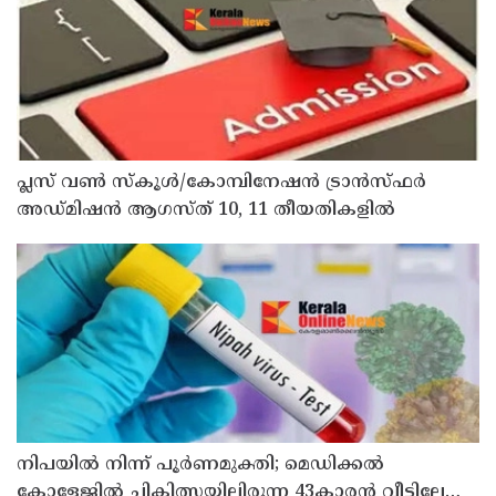
പ്ലസ് വൺ സ്‌കൂൾ/കോമ്പിനേഷൻ ട്രാൻസ്ഫർ
അഡ്മിഷൻ ആഗസ്ത് 10, 11 തീയതികളിൽ
നിപയിൽ നിന്ന് പൂർണമുക്തി; മെഡിക്കൽ
കോളേജിൽ ചികിത്സയിലിരുന്ന 43കാരൻ വീട്ടിലേക്ക്