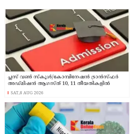
പ്ലസ് വൺ സ്‌കൂൾ/കോമ്പിനേഷൻ ട്രാൻസ്ഫർ
അഡ്മിഷൻ ആഗസ്ത് 10, 11 തീയതികളിൽ
SAT,8 AUG 2026