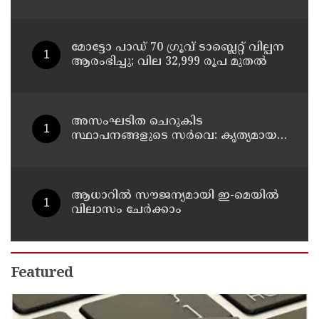
മോട്ടോ പാഡ് 70 ഗ്രൂവ് ടാബ്ലെറ്റ് വില്പന
ആരംഭിച്ചു; വില 32,999 രൂപ മുതൽ
അസംഘടിത ചെറുകിട
സ്ഥാപനങ്ങളുടെ സർവെ: കൃത്യമായ
വിവരങ്ങൾ നൽകണമെന്ന് മുഖ്യമന്ത്രി
വി ഡി സതീശൻ
ആധാറിൽ സൗജന്യമായി ഇ-മെയിൽ
വിലാസം ചേർക്കാം
Featured