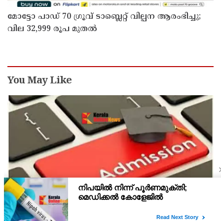
മോട്ടോ പാഡ് 70 ഗ്രൂവ് ടാബ്ലെറ്റ് വില്പന ആരംഭിച്ചു;
വില 32,999 രൂപ മുതൽ
You May Like
പ്ലസ് വൺ സ്‌കൂൾ/കോമ്പിനേഷൻ ട്രാൻസ്ഫർ
അഡ്മിഷൻ ആഗസ്ത് 10, 11 തീയതികളിൽ
പ്ലസ് വൺ രണ്ടാം സപ്ലിമെന്ററി അലോട്ട്‌മെന്റിനു ശേഷമുള്ള