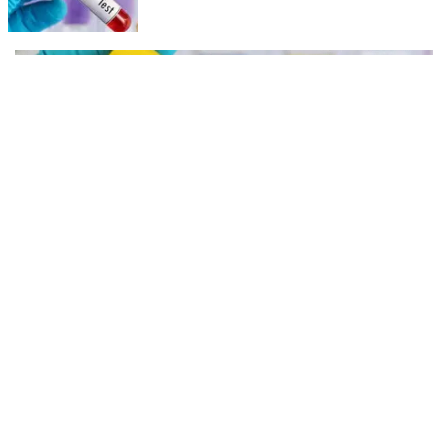
ഒഴിവുകളിൽ ജില്ല / ജില്ലാന്തര സ്‌കൂൾ/കോമ്പിനേഷൻ ട്രാൻസ്ഫർ
അലോട്ട്‌മെന്റിനായി അപേക്ഷിക്കാനുള്ള അവസരം ആഗസ്റ്റ് 7 ന്
വൈകിട്ട് 4 മണി വരെ നൽകിയിരുന്നു
നിപയിൽ നിന്ന് പൂർണമുക്തി; മെഡിക്കൽ
കോളേജിൽ ചികിത്സയിലിരുന്ന 43കാരൻ വീട്ടിലേക്ക്
മടങ്ങി
നിപ രോഗം ബാധിച്ച് കോഴിക്കോട് ഗവ. മെഡിക്കൽ കോളേജ്
ആശുപത്രിയിൽ ചികിത്സയിലിരുന്ന ഫറോക്ക് സ്വദേശിയായ
43കാരനെ ഡിസ്ചാർജ് ചെയ്തു.