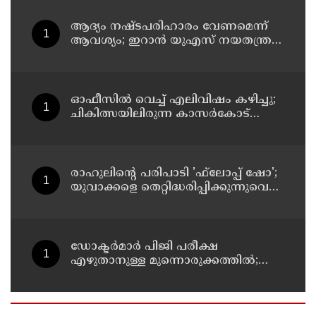
ആദ്യം നഷ്ടപരിഹാരം വേണമെന്ന്
ആവശ്യം; ഇറാന്‍ യുഎസ് നയതന്ത്ര
നീക്കങ്ങളില്‍ അനിശ്ചിതത്വം
ഓഫീസില്‍ വെച്ച് എലിവിഷം കഴിച്ചു;
ചികിത്സയിലിരുന്ന കാസര്‍കോട്
കളക്ടറേറ്റിലെ സീനിയര്‍ ക്ലര്‍ക്ക് മരിച്ചു
രാഹുലിന്റെ പരിപാടി 'ഫ്‌ലോപ്പ് ഷോ';
യുവാക്കളെ തെറ്റിദ്ധരിപ്പിക്കുന്നുവെന്ന്
യുപി മന്ത്രി ഡാനിഷ് അന്‍സാരി
ഡോക്ടര്‍മാര്‍ പിജി പരീക്ഷ
എഴുതാനുള്ള മുന്നൊരുക്കത്തില്‍;
കാസര്‍കോട് പാണത്തൂര്‍
കുടുംബാരോഗ്യ കേന്ദ്രം അടച്ചുപൂട്ടി