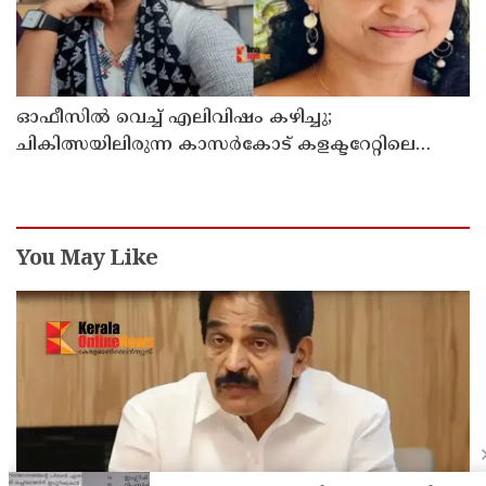
ഓഫീസില്‍ വെച്ച് എലിവിഷം കഴിച്ചു;
ചികിത്സയിലിരുന്ന കാസര്‍കോട് കളക്ടറേറ്റിലെ
സീനിയര്‍ ക്ലര്‍ക്ക് മരിച്ചു
You May Like