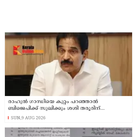
രാഹുല്‍ ഗാന്ധിയെ കുറ്റം പറഞ്ഞാല്‍
ബിജെപിക്ക് സുഖിക്കും ശശി തരൂരിന്
മറുപടിയുമായി കെ സി വേണുഗോപാല്‍
SUN,9 AUG 2026