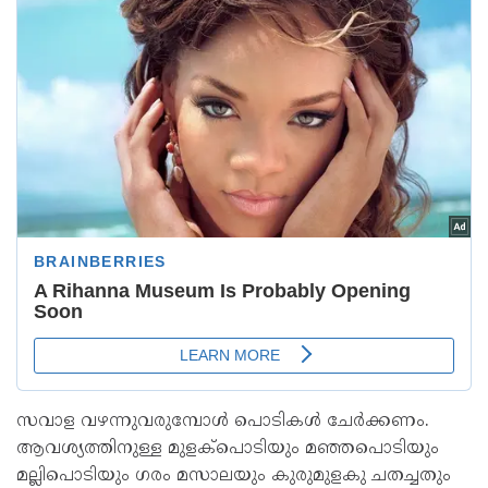
സവാള വഴന്നുവരുമ്പോൾ പൊടികൾ ചേർക്കണം.
ആവശ്യത്തിനുള്ള മുളക്പൊടിയും മഞ്ഞപൊടിയും
മല്ലിപൊടിയും ഗരം മസാലയും കുരുമുളകു ചതച്ചതും