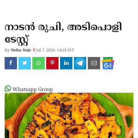
KOZHIKODE
WAYANAD
നാടൻ രുചി, അടിപൊളി
KANNUR
ടേസ്റ്റ്
KASARAGOD
By
Neha Nair
Jul 7, 2026, 14:18 IST
Whatsapp Group