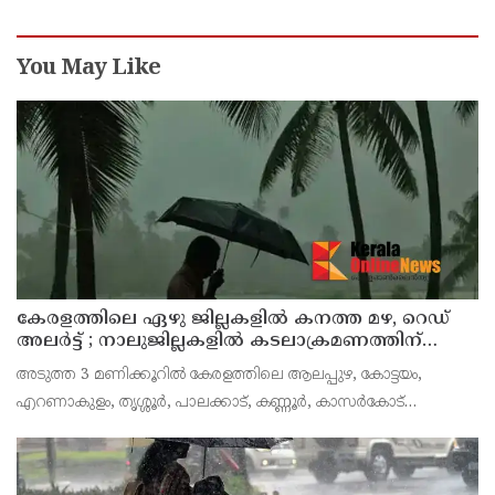
You May Like
കേരളത്തിലെ ഏഴു ജില്ലകളിൽ കനത്ത മഴ, റെഡ്
അലർട്ട് ; നാലുജില്ലകളിൽ കടലാക്രമണത്തിന്
സാധ്യത
അടുത്ത 3 മണിക്കൂറിൽ കേരളത്തിലെ ആലപ്പുഴ, കോട്ടയം,
എറണാകുളം, തൃശ്ശൂർ, പാലക്കാട്, കണ്ണൂർ, കാസർകോട്
ജില്ലകളിൽ കേന്ദ്ര കാലാവസ്ഥാ വകുപ്പ് റെഡ് അലർട്ട് പ്രഖ്യാപിച്ചു.
ശക്തമായ മഴയ്ക്കും മണിക്കൂറിൽ 50 കി.മീ വ