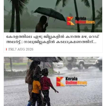
കേരളത്തിലെ ഏഴു ജില്ലകളിൽ കനത്ത മഴ, റെഡ്
അലർട്ട് ; നാലുജില്ലകളിൽ കടലാക്രമണത്തിന്
സാധ്യത
FRI,7 AUG 2026