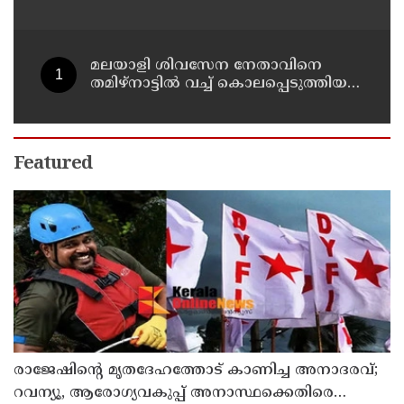
മലയാളി ശിവസേന നേതാവിനെ
തമിഴ്നാട്ടിൽ വച്ച് കൊലപ്പെടുത്തിയ
സംഭവം ; രണ്ട് പേർ പിടിയിൽ
Featured
രാജേഷിന്റെ മൃതദേഹത്തോട് കാണിച്ച അനാദരവ്;
റവന്യൂ, ആരോഗ്യവകുപ്പ് അനാസ്ഥക്കെതിരെ