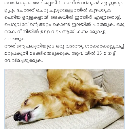
വെയ്ക്കുക. അരിപ്പൊടി 1 ടേബിൾ സ്പൂൺ എണ്ണയും
ഉപ്പും ചേർത്ത് ചെറു ചൂടുവെള്ളത്തിൽ കുഴക്കുക.
ചെറിയ ഉരുളകളായി കൈയിൽ ഇത്തിരി എണ്ണതൊട്ട്,
ചെറുവിരലിന്റെ അറ്റം കൊണ്ട് ഇലയിൽ പരത്തുക. ഒരു
കൈ വീതിയിൽ ഉള്ള വട്ടം ആയി കനംക്കുറച്ചു
പരത്തുക.
അതിന്റെ പകുതിയുടെ ഒരു വശത്തു ശർക്കരക്കൂട്ടുവച്ച്
മറുപകുതി മടക്കിയെടുക്കുക. ആവിയിൽ 15 മിനിട്ട്
വേവിച്ചെടുക്കുക.