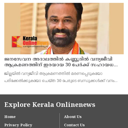
നിർണ്ണായക പ്രസ്താവനയുമായി ആർ.എസ്.എസ് മേധാവി
മോഹൻ ഭാഗവത് രംഗത്ത്. നിലവിലെ തലമുറയെക്കാൾ വളരെ
ജനസേവന അദാലത്തിൽ കണ്ണൂരിൽ വന്യജീവി
ആക്രമണത്തിന് ഇരയായ 30 പേർക്ക് സഹായധനം
അനുവദിച്ചു
ജില്ലയിൽ വന്യജീവി ആക്രമണത്തിൽ മരണപ്പെടുകയോ
പരിക്കേൽക്കുകയോ ചെയ്ത 30 പേരുടെ ബന്ധുക്കൾക്ക് വനം
വന്യജീവി വകുപ്പിന്റെ ജനസേവന ജില്ലാതല അദാലത്തിൽ
സഹായധനം അനുവദിച്ചു. സംസ്ഥാന സർക്കാരിന്റെ നൂറുദിന
പരിപാടിയിൽ
Explore Kerala Onlinenews
Home
About Us
Privacy Policy
Contact Us