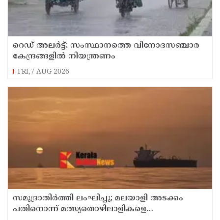
റെഡ് അലർട്ട്: സംസ്ഥാനത്തെ വിനോദസഞ്ചാര
കേന്ദ്രങ്ങളിൽ നിയന്ത്രണം
FRI,7 AUG 2026
സമുദ്രാതിർത്തി ലംഘിച്ചു; മലയാളി അടക്കം
പതിനൊന്ന് മത്സ്യതൊഴിലാളികളെ