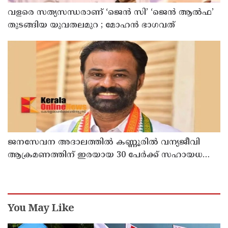
വളരെ സത്യസന്ധരാണ് ‘ജെൻ സി’ ‘ജെൻ ആൽഫ’
തുടങ്ങിയ യുവതലമുറ ; മോഹൻ ഭാഗവത്
ജനസേവന അദാലത്തിൽ കണ്ണൂരിൽ വന്യജീവി
ആക്രമണത്തിന് ഇരയായ 30 പേർക്ക് സഹായധനം
അനുവദിച്ചു
You May Like