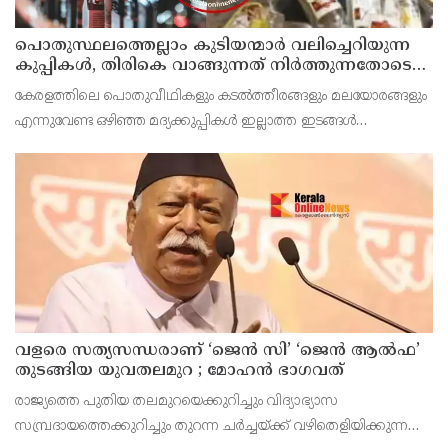
പൊതുസ്ഥലത്തെല്ലാം കുടിയന്മാര്‍ വലിച്ചെറിയുന്ന
കുപ്പികള്‍, തിരികെ വാങ്ങുന്നത് നിര്‍ത്തുന്നതോടെ
ഇത് ഇരട്ടിക്കും, കോടികളുടെ ലാഭമുള്ള പദ്ധതി
കേരളത്തിലെ പൊതുവീഥികളും കടല്‍ത്തീരങ്ങളും മലയോരങ്ങളും
നിര്‍ത്തിയത് എന്തിന്? സര്‍ക്കാരിന്റേത് തലതിരിഞ്ഞ
എന്നുവേണ്ട ഒഴിഞ്ഞ മദ്യക്കുപ്പികള്‍ ഇല്ലാത്ത ഇടങ്ങള്‍
തീരുമാനമോ?
അപൂര്‍വമാണ്.
വളരെ സത്യസന്ധരാണ് ‘ജെൻ സി’ ‘ജെൻ ആൽഫ’
തുടങ്ങിയ യുവതലമുറ ; മോഹൻ ഭാഗവത്
രാജ്യത്തെ പുതിയ തലമുറയെക്കുറിച്ചും വിദ്യാഭ്യാസ
സമ്പ്രദായത്തെക്കുറിച്ചും തുറന്ന ചർച്ചയ്ക്ക് വഴിതെളിയിക്കുന്ന