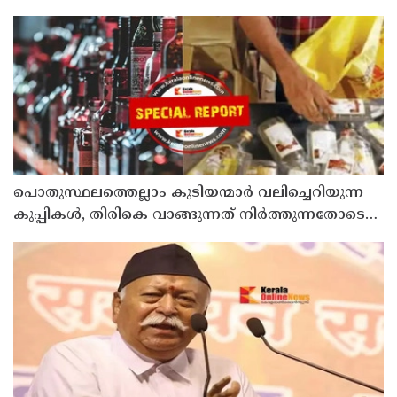
കടുത്ത നടപടി വേണം; ഡിവൈഎഫ്ഐ
ശക്തമായ പ്രതിഷേധത്തിലേക്ക്
പൊതുസ്ഥലത്തെല്ലാം കുടിയന്മാര്‍ വലിച്ചെറിയുന്ന
കുപ്പികള്‍, തിരികെ വാങ്ങുന്നത് നിര്‍ത്തുന്നതോടെ
ഇത് ഇരട്ടിക്കും, കോടികളുടെ ലാഭമുള്ള പദ്ധതി
നിര്‍ത്തിയത് എന്തിന്? സര്‍ക്കാരിന്റേത് തലതിരിഞ്ഞ
തീരുമാനമോ?