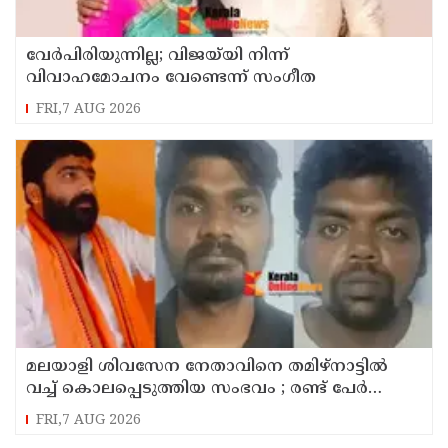
വേർപിരിയുന്നില്ല; വിജയ്‍യി നിന്ന്
വിവാഹമോചനം വേണ്ടെന്ന് സംഗീത
FRI,7 AUG 2026
മലയാളി ശിവസേന നേതാവിനെ തമിഴ്നാട്ടിൽ
വച്ച് കൊലപ്പെടുത്തിയ സംഭവം ; രണ്ട് പേർ
പിടിയിൽ
FRI,7 AUG 2026