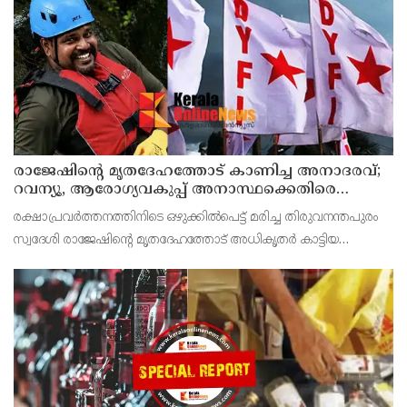
രാജേഷിന്റെ മൃതദേഹത്തോട് കാണിച്ച അനാദരവ്;
റവന്യൂ, ആരോഗ്യവകുപ്പ് അനാസ്ഥക്കെതിരെ
കടുത്ത നടപടി വേണം; ഡിവൈഎഫ്ഐ
രക്ഷാപ്രവർത്തനത്തിനിടെ ഒഴുക്കിൽപെട്ട് മരിച്ച തിരുവനന്തപുരം
ശക്തമായ പ്രതിഷേധത്തിലേക്ക്
സ്വദേശി രാജേഷിന്റെ മൃതദേഹത്തോട് അധികൃതർ കാട്ടിയ
മനുഷ്യത്വരഹിതമായ അനാദരവിനെതിരെ ഡിവൈഎഫ്ഐ
കണ്ണൂർ ജില്ലാ സെക്രട്ടറിയേറ്റ് ശക്തമായി പ്രതിഷേധിക്ക