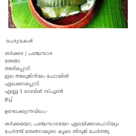
ചേരുവകൾ
ശർക്കര / പഞ്ചസാര
തേങ്ങ
അരിപ്പൊടി
ഇല അലുമിനിയം ഫോയിൽ
ഏലക്കാപ്പൊടി
എണ്ണ 1 ടേബിൾ സ്പൂൺ
ഉപ്പ്
ഉണ്ടാക്കുന്നവിധം:-
ശർക്കയൊ, പഞ്ചസാരയോ ഏലയ്ക്കാപൊടിയും
ചേർത്ത് തേങ്ങായുടെ കൂടെ തിരുമി ചേർത്തു