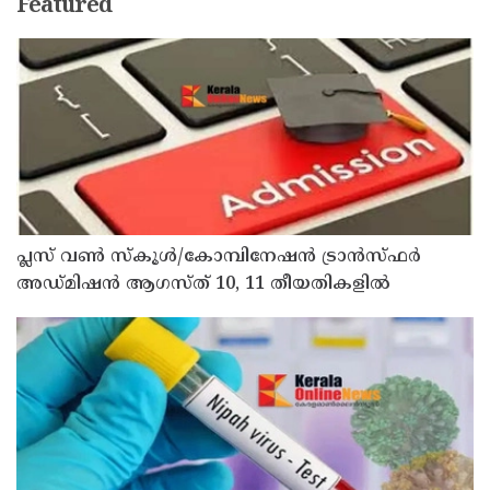
Featured
പ്ലസ് വൺ സ്‌കൂൾ/കോമ്പിനേഷൻ ട്രാൻസ്ഫർ
അഡ്മിഷൻ ആഗസ്ത് 10, 11 തീയതികളിൽ