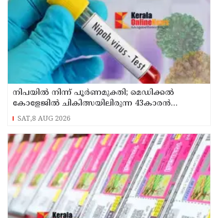
നിപയിൽ നിന്ന് പൂർണമുക്തി; മെഡിക്കൽ
കോളേജിൽ ചികിത്സയിലിരുന്ന 43കാരൻ
വീട്ടിലേക്ക് മടങ്ങി
SAT,8 AUG 2026