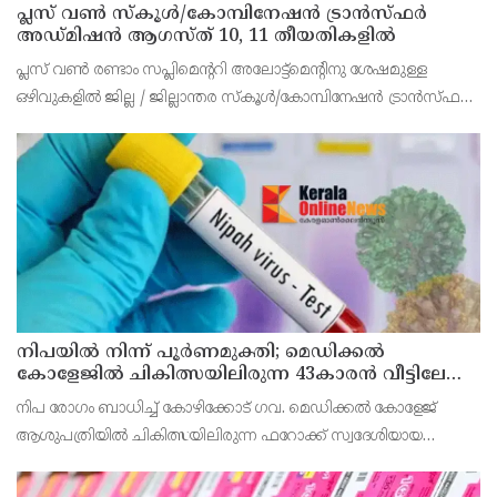
പ്ലസ് വൺ സ്‌കൂൾ/കോമ്പിനേഷൻ ട്രാൻസ്ഫർ
അഡ്മിഷൻ ആഗസ്ത് 10, 11 തീയതികളിൽ
പ്ലസ് വൺ രണ്ടാം സപ്ലിമെന്ററി അലോട്ട്‌മെന്റിനു ശേഷമുള്ള
ഒഴിവുകളിൽ ജില്ല / ജില്ലാന്തര സ്‌കൂൾ/കോമ്പിനേഷൻ ട്രാൻസ്ഫർ
അലോട്ട്‌മെന്റിനായി അപേക്ഷിക്കാനുള്ള അവസരം ആഗസ്റ്റ് 7 ന്
വൈകിട്ട് 4 മണി വരെ നൽകിയിരുന്നു
നിപയിൽ നിന്ന് പൂർണമുക്തി; മെഡിക്കൽ
കോളേജിൽ ചികിത്സയിലിരുന്ന 43കാരൻ വീട്ടിലേക്ക്
മടങ്ങി
നിപ രോഗം ബാധിച്ച് കോഴിക്കോട് ഗവ. മെഡിക്കൽ കോളേജ്
ആശുപത്രിയിൽ ചികിത്സയിലിരുന്ന ഫറോക്ക് സ്വദേശിയായ
43കാരനെ ഡിസ്ചാർജ് ചെയ്തു.