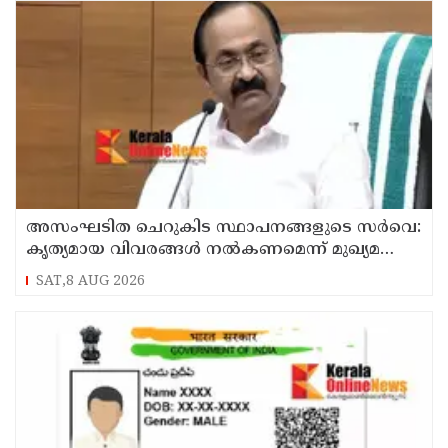
അസംഘടിത ചെറുകിട സ്ഥാപനങ്ങളുടെ സർവെ:
കൃത്യമായ വിവരങ്ങൾ നൽകണമെന്ന് മുഖ്യമന്ത്രി
വി ഡി സതീശൻ
SAT,8 AUG 2026