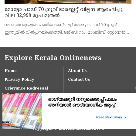
മോട്ടോ പാഡ് 70 ഗ്രൂവ് ടാബ്ലെറ്റ് വില്പന ആരംഭിച്ചു;
വില 32,999 രൂപ മുതൽ
മോട്ടോറോളയുടെ പുതിയ ടാബ്‌ലെറ്റ് മോട്ടോ പാഡ് 70 ഗ്രൂവ്
ഇന്ത്യയിൽ വിൽപ്പനയ്‌ക്കെത്തി. 8ജിബി റാം, 256ജിബി സ്റ്റോറേജ്
പതിപ്പിന് 36,999 രൂപയാണ് ലോഞ്ച് വില. ബാങ്ക് ഓഫറുകൾ
ഉൾപ്പെടെ 32,999 രൂപയാണ് ഫലപ്രദമായ
Explore Kerala Onlinenews
Home
About Us
Privacy Policy
Contact Us
Grievance Redressal
Copyright © 2024 keralaonlinenews