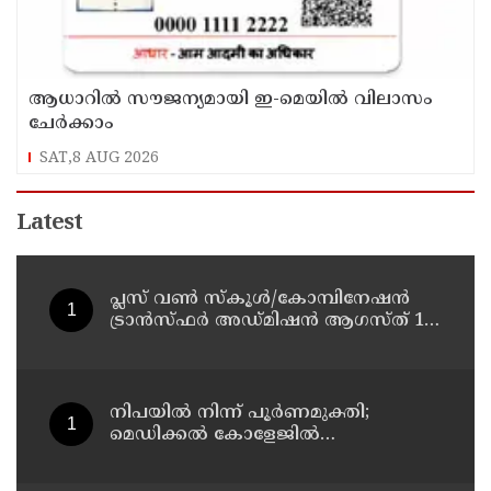
ആധാറിൽ സൗജന്യമായി ഇ-മെയിൽ വിലാസം
ചേർക്കാം
SAT,8 AUG 2026
Latest
പ്ലസ് വൺ സ്‌കൂൾ/കോമ്പിനേഷൻ
ട്രാൻസ്ഫർ അഡ്മിഷൻ ആഗസ്ത് 10,
11 തീയതികളിൽ
നിപയിൽ നിന്ന് പൂർണമുക്തി;
മെഡിക്കൽ കോളേജിൽ
ചികിത്സയിലിരുന്ന 43കാരൻ
വീട്ടിലേക്ക് മടങ്ങി