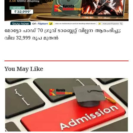
മോട്ടോ പാഡ് 70 ഗ്രൂവ് ടാബ്ലെറ്റ് വില്പന ആരംഭിച്ചു;
വില 32,999 രൂപ മുതൽ
You May Like