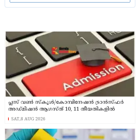
പ്ലസ് വൺ സ്‌കൂൾ/കോമ്പിനേഷൻ ട്രാൻസ്ഫർ
അഡ്മിഷൻ ആഗസ്ത് 10, 11 തീയതികളിൽ
SAT,8 AUG 2026