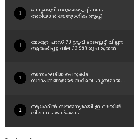
ഭാഗ്യക്കുറി നറുക്കെടുപ്പ് ഫലം
അറിയാൻ ഔദ്യോഗിക ആപ്പ്
മോട്ടോ പാഡ് 70 ഗ്രൂവ് ടാബ്ലെറ്റ് വില്പന
ആരംഭിച്ചു; വില 32,999 രൂപ മുതൽ
അസംഘടിത ചെറുകിട
സ്ഥാപനങ്ങളുടെ സർവെ: കൃത്യമായ
വിവരങ്ങൾ നൽകണമെന്ന് മുഖ്യമന്ത്രി
വി ഡി സതീശൻ
ആധാറിൽ സൗജന്യമായി ഇ-മെയിൽ
വിലാസം ചേർക്കാം