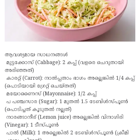
ആവശ്യമായ സാധനങ്ങൾ
മുട്ടക്കോസ് (Cabbage): 2 കപ്പ് (വളരെ ചെറുതായി
അരിഞ്ഞത്)
കാരറ്റ് (Carrot): നാൽപ്പതാം ഭാഗം അല്ലെങ്കിൽ 1/4 കപ്പ്
(പൊടിയായി ഗ്രേറ്റ് ചെയ്തത്)
മയോണൈസ് (Mayonnaise): 1/2 കപ്പ്
പ പഞ്ചസാര (Sugar): 1 മുതൽ 1.5 ടേബിൾസ്പൂൺ
(പൊടിച്ചത് കൂടുതൽ നല്ലത്)
നാരങ്ങാനീര് (Lemon juice) അല്ലെങ്കിൽ വിനാഗിരി
(Vinegar): 1 ടീസ്പൂൺ
പാൽ (Milk): 1 അല്ലെങ്കിൽ 2 ടേബിൾസ്പൂൺ (ക്രീമി