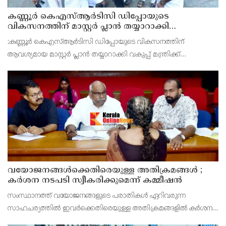
കണ്ണൂർ കെഎസ്ആർടിസി ഡിപ്പോയുടെ
വികസനത്തിന് മാസ്റ്റർ പ്ലാൻ തയ്യാറാക്കി
സമർപ്പിക്കും : ടി ഒ മോഹനൻ എം എൽ എ
:കണ്ണൂർ കെഎസ്ആർടിസി ഡിപ്പോയുടെ വികസനത്തിന്
ആവശ്യമായ മാസ്റ്റർ പ്ലാൻ തയ്യാറാക്കി വകുപ്പ് മന്ത്രിക്ക്
സമർപ്പിക്കുമെന്ന് അഡ്വ.ടി ഒ മോഹനൻ എംഎൽഎ അറിയിച്ചു.
ഡിപ്പോയ്ക്ക് നാല് ഏക്കറിൽ അധികം വരുന്ന സ്ഥലമുണ്ട്
വയോജനങ്ങൾക്കെതിരെയുള്ള അതിക്രമങ്ങൾ ;
കർശന നടപടി സ്വീകരിക്കുമെന്ന് കമ്മീഷൻ
സംസ്ഥാനത്ത് വയോജനങ്ങളുടെ പരാതികൾ ഏറിവരുന്ന
സാഹചര്യത്തിൽ ഇവർക്കെതിരെയുള്ള അതിക്രമങ്ങളിൽ കർശന
നടപടി സ്വീകരിക്കുമെന്ന് വയോജന കമ്മീഷൻ ചെയർമാൻ അഡ്വ.