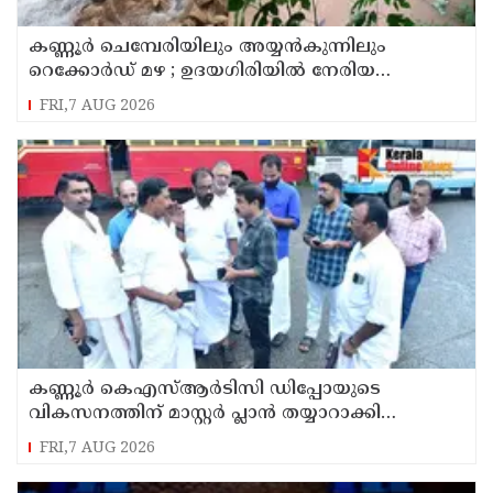
കണ്ണൂർ ചെമ്പേരിയിലും അയ്യൻകുന്നിലും
റെക്കോർഡ് മഴ ; ഉദയഗിരിയിൽ നേരിയ
ഉരുൾപൊട്ടൽ; 13 പേരെ ക്യാമ്പിലേക്ക് മാറ്റി
FRI,7 AUG 2026
കണ്ണൂർ കെഎസ്ആർടിസി ഡിപ്പോയുടെ
വികസനത്തിന് മാസ്റ്റർ പ്ലാൻ തയ്യാറാക്കി
സമർപ്പിക്കും : ടി ഒ മോഹനൻ എം എൽ എ
FRI,7 AUG 2026