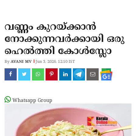
KOZHIKODE
WAYANAD
വണ്ണം കുറയ്ക്കാൻ
KANNUR
നോക്കുന്നവർക്കായി ഒരു
KASARAGOD
ഹെൽത്തി കോൾസ്ലോ
By
AVANI MV
Jun 3, 2026, 12:10 IST
Whatsapp Group