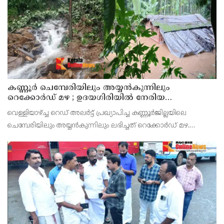
കണ്ണൂർ ചെമ്പേരിയിലും അയ്യൻകുന്നിലും
റെക്കോർഡ് മഴ ; ഉദയഗിരിയിൽ നേരിയ
ഉരുൾപൊട്ടൽ; 13 പേരെ ക്യാമ്പിലേക്ക് മാറ്റി
വെള്ളിയാഴ്ച്ച റെഡ് അലർട്ട് പ്രഖ്യാപിച്ച കണ്ണൂർജില്ലയിലെ
ചെമ്പേരിയിലും അയ്യൻകുന്നിലും ലഭിച്ചത് റെക്കോർഡ് മഴ.
രാവിലെ 8.30 മുതലുള്ള ഏഴ് മണിക്കൂറിൽ ചെമ്പേരിയിൽ ലഭിച്ച 96
മില്ലിമീറ്റർ മഴ ആ സമയം സംസ്ഥാനത്ത