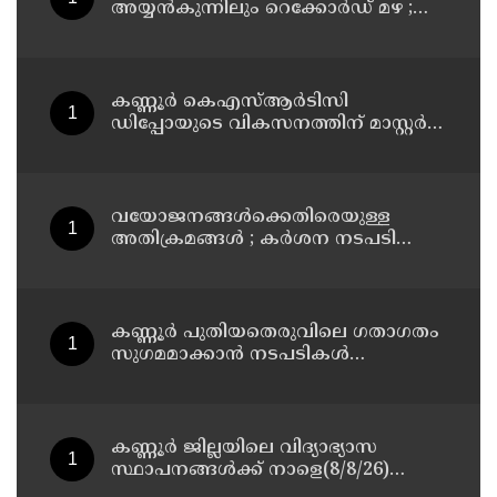
അയ്യൻകുന്നിലും റെക്കോർഡ് മഴ ;
ഉദയഗിരിയിൽ നേരിയ ഉരുൾപൊട്ടൽ;
13 പേരെ ക്യാമ്പിലേക്ക് മാറ്റി
കണ്ണൂർ കെഎസ്ആർടിസി
ഡിപ്പോയുടെ വികസനത്തിന് മാസ്റ്റർ
പ്ലാൻ തയ്യാറാക്കി സമർപ്പിക്കും : ടി ഒ
മോഹനൻ എം എൽ എ
വയോജനങ്ങൾക്കെതിരെയുള്ള
അതിക്രമങ്ങൾ ; കർശന നടപടി
സ്വീകരിക്കുമെന്ന് കമ്മീഷൻ
കണ്ണൂർ പുതിയതെരുവിലെ ഗതാഗതം
സുഗമമാക്കാന്‍ നടപടികള്‍
സ്വീകരിക്കും
കണ്ണൂർ ജില്ലയിലെ വിദ്യാഭ്യാസ
സ്ഥാപനങ്ങള്‍ക്ക് നാളെ(8/8/26)
അവധി പ്രഖ്യാപിച്ചു