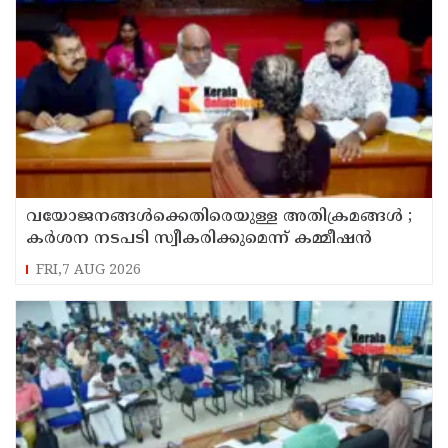
വയോജനങ്ങൾക്കെതിരെയുള്ള അതിക്രമങ്ങൾ ;
കർശന നടപടി സ്വീകരിക്കുമെന്ന് കമ്മീഷൻ
FRI,7 AUG 2026