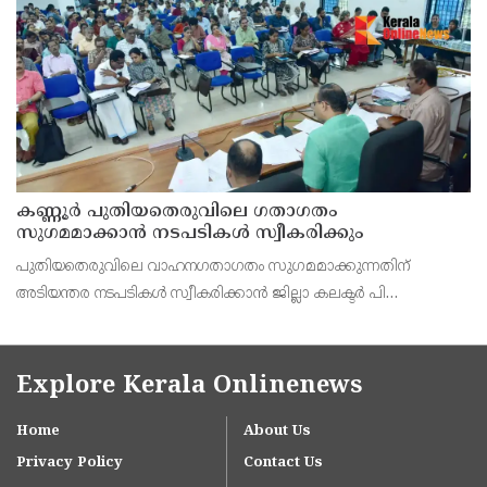
കെ. സോമപ്രസാദ്.
കണ്ണൂർ പുതിയതെരുവിലെ ഗതാഗതം
സുഗമമാക്കാന്‍ നടപടികള്‍ സ്വീകരിക്കും
പുതിയതെരുവിലെ വാഹനഗതാഗതം സുഗമമാക്കുന്നതിന്
അടിയന്തര നടപടികള്‍ സ്വീകരിക്കാന്‍ ജില്ലാ കലക്ടര്‍ പി
വിഷ്ണുരാജിന്റെ നേതൃത്വത്തില്‍ ചേര്‍ന്ന യോഗത്തില്‍ തീരുമാനം.
Explore Kerala Onlinenews
Home
About Us
Privacy Policy
Contact Us