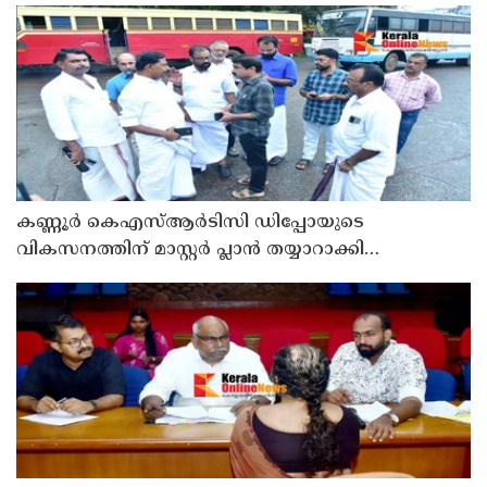
ഉരുൾപൊട്ടൽ; 13 പേരെ ക്യാമ്പിലേക്ക് മാറ്റി
കണ്ണൂർ കെഎസ്ആർടിസി ഡിപ്പോയുടെ
വികസനത്തിന് മാസ്റ്റർ പ്ലാൻ തയ്യാറാക്കി
സമർപ്പിക്കും : ടി ഒ മോഹനൻ എം എൽ എ