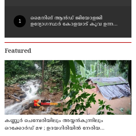
മൈനിങ് ആൻഡ്​ ജിയോളജി
ഉദ്യോഗസ്ഥർ കോളയാട് കൂവ ഉന്നതി
സന്ദർശിച്ചു
Featured
കണ്ണൂർ ചെമ്പേരിയിലും അയ്യൻകുന്നിലും
റെക്കോർഡ് മഴ ; ഉദയഗിരിയിൽ നേരിയ