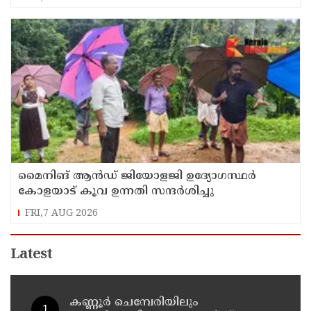
മൈനിങ് ആൻഡ്​ ജിയോളജി ഉദ്യോഗസ്ഥർ
കോളയാട് കൂവ ഉന്നതി സന്ദർശിച്ചു
FRI,7 AUG 2026
Latest
കണ്ണൂർ ചെമ്പേരിയിലും