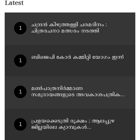
Latest
ചന്ദ്രൻ കിഴുത്തള്ളി ചരമദിനം :
ചിത്രരചനാ മത്സരം നടത്തി
ബിജെപി കോർ കമ്മിറ്റി യോഗം ഇന്ന്
മൺപാത്രനിർമ്മാണ
സമുദായങ്ങളുടെ അവകാശപത്രിക
നടപ്പാക്കണം: മൺപാത്രനിർമ്മാണ
സമുദായ സഭ
പ്രളയക്കെടുതി രൂക്ഷം ; ആലപ്പുഴ
ജില്ലയിലെ ക്യാമ്പുകൾ
പ്രവർത്തിക്കുന്ന സ്കൂളുകൾക്കും