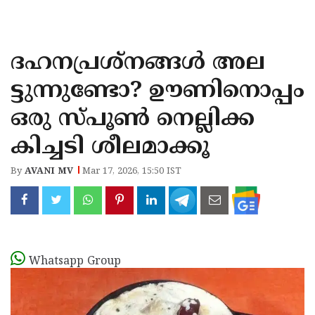
KOZHIKODE
WAYANAD
ദഹനപ്രശ്നങ്ങൾ അല
KANNUR
ട്ടുന്നുണ്ടോ? ഊണിനൊപ്പം
KASARAGOD
ഒരു സ്പൂൺ നെല്ലിക്ക
കിച്ചടി ശീലമാക്കൂ
By
AVANI MV
Mar 17, 2026, 15:50 IST
Whatsapp Group