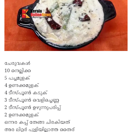
ചേരുവകൾ
10 നെല്ലിക്ക
5 പച്ചമുളക്
4 ഉണക്കമുളക്
4 ടീസ്പൂൺ കടുക്
3 ടീസ്പൂൺ വെളിച്ചെണ്ണ
2 ടീസ്പൂൺ ഉഴുന്നുപരിപ്പ്
2 ഉണക്കമുളക്
ഒന്നര കപ്പ് തേങ്ങ ചിരകിയത്
അര ലിറ്റർ പുളിയില്ലാത്ത തൈര്