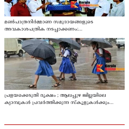
മൺപാത്രനിർമ്മാണ സമുദായങ്ങളുടെ
അവകാശപത്രിക നടപ്പാക്കണം:
മൺപാത്രനിർമ്മാണ സമുദായ സഭ
പ്രളയക്കെടുതി രൂക്ഷം ; ആലപ്പുഴ ജില്ലയിലെ
ക്യാമ്പുകൾ പ്രവർത്തിക്കുന്ന സ്കൂളുകൾക്കും
കുട്ടനാട് താലൂക്കിലെ എല്ലാ വിദ്യാഭ്യാസ
സ്ഥാപനങ്ങൾക്കും ഇന്ന് അവധി