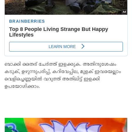
ബാക്കി തൈര് ചേർത്ത് ഇളക്കുക. അതിനുശേഷം
കടുക്, ഉഴുന്നുപരിപ്പ്, കറിവേപ്പില, മുളക് ഇവയെല്ലാം
വെളിച്ചെണ്ണയിൽ വറുത്ത് അതിലിട്ട് ഇളക്കി
ഉപയോഗിക്കാം.