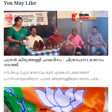
You May Like
ചന്ദ്രൻ കിഴുത്തള്ളി ചരമദിനം : ചിത്രരചനാ മത്സരം
നടത്തി
സിപിഐ (എം) നേതാവും മുൻ എടക്കാട് പഞ്ചായത്ത്
പ്രസിഡണ്ടുമായിരുന്ന ചന്ദ്രൻ കിഴുത്തള്ളിയുടെ രണ്ടാം ചരമ
വാർഷികത്തോടനുബന്ധിച്ച് സിപിഐ എം എടക്കാട് നോർത്ത്
ലോക്കൽ കമ്മറ്റി