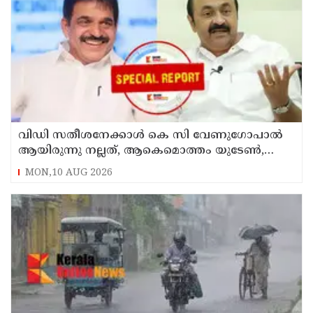
വിഡി സതീശനേക്കാള്‍ കെ സി വേണുഗോപാല്‍
ആയിരുന്നു നല്ലത്, ആകെമൊത്തം യുടേണ്‍,
കോണ്‍ഗ്രസിനകത്തും മുറുമുറുപ്പ്
MON,10 AUG 2026