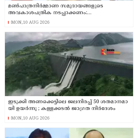
മൺപാത്രനിർമ്മാണ സമുദായങ്ങളുടെ
അവകാശപത്രിക നടപ്പാക്കണം:
മൺപാത്രനിർമ്മാണ സമുദായ സഭ
MON,10 AUG 2026
ഇ​ടു​ക്കി അ​ണ​​ക്കെ​ട്ടി​ലെ ജ​ല​നി​ര​പ്പ് 50 ശ​ത​മാ​ന​മാ​
യി ഉ​യ​ർ​ന്നു ; കള്ളക്കടൽ ജാഗ്രത നിർദേശം
MON,10 AUG 2026