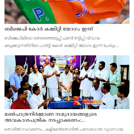
ബിജെപി കോർ കമ്മിറ്റി യോഗം ഇന്ന്
ബിജെപിയിലെ തെരഞ്ഞെടുപ്പ് ഫണ്ട് തട്ടിപ്പ് വിവാദം
കടുക്കുന്നതിനിടെ പാർട്ടി കോർ കമ്മിറ്റി യോഗം ഇന്ന് ചേരും.
തട്ടിപ്പുമായി ബന്ധപ്പെട്ട തെളിവുകൾ പുറത്തുവന്നിട്ടും യോഗം
വിളിക്കാൻ മടിച്ചുനിന്ന നേതൃത്വം, മുത
മൺപാത്രനിർമ്മാണ സമുദായങ്ങളുടെ
അവകാശപത്രിക നടപ്പാക്കണം:
മൺപാത്രനിർമ്മാണ സമുദായ സഭ
തൊഴിൽ സംവരണം , കളിമൺതൊഴിൽ പരമ്പരാഗത വ്യവസായ