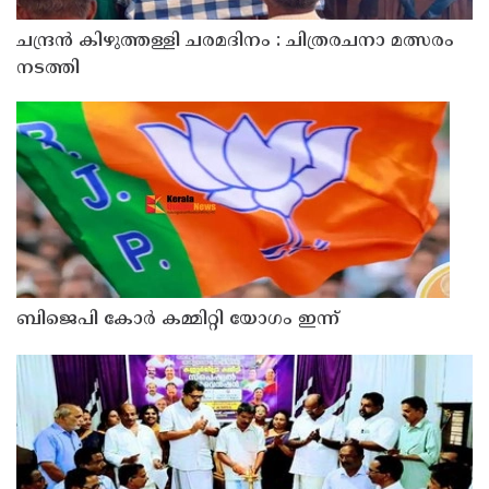
ചന്ദ്രൻ കിഴുത്തള്ളി ചരമദിനം : ചിത്രരചനാ മത്സരം
നടത്തി
ബിജെപി കോർ കമ്മിറ്റി യോഗം ഇന്ന്