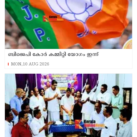
ബിജെപി കോർ കമ്മിറ്റി യോഗം ഇന്ന്
MON,10 AUG 2026