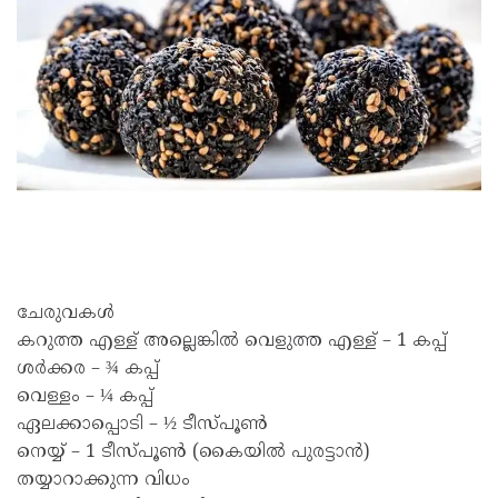
ചേരുവകൾ
കറുത്ത എള്ള് അല്ലെങ്കിൽ വെളുത്ത എള്ള് – 1 കപ്പ്
ശർക്കര – ¾ കപ്പ്
വെള്ളം – ¼ കപ്പ്
ഏലക്കാപ്പൊടി – ½ ടീസ്പൂൺ
നെയ്യ് – 1 ടീസ്പൂൺ (കൈയിൽ പുരട്ടാൻ)
തയ്യാറാക്കുന്ന വിധം