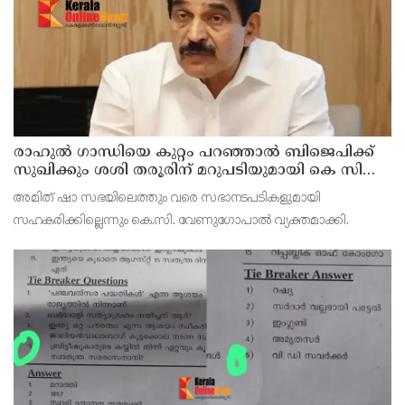
ജയില
രാഹുല്‍ ഗാന്ധിയെ കുറ്റം പറഞ്ഞാല്‍ ബിജെപിക്ക്
സുഖിക്കും ശശി തരൂരിന് മറുപടിയുമായി കെ സി
വേണുഗോപാല്‍
അമിത് ഷാ സഭയിലെത്തും വരെ സഭാനടപടികളുമായി
സഹകരിക്കില്ലെന്നും കെ.സി. വേണുഗോപാല്‍ വ്യക്തമാക്കി.