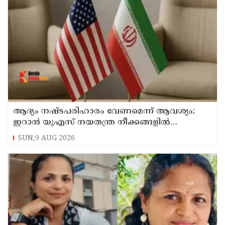
ആദ്യം നഷ്ടപരിഹാരം വേണമെന്ന് ആവശ്യം;
ഇറാന്‍ യുഎസ് നയതന്ത്ര നീക്കങ്ങളില്‍
അനിശ്ചിതത്വം
SUN,9 AUG 2026