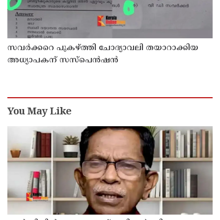
സവര്‍ക്കറെ പുകഴ്ത്തി ചോദ്യാവലി തയാറാക്കിയ
അധ്യാപകന് സസ്‌പെന്‍ഷന്‍
You May Like