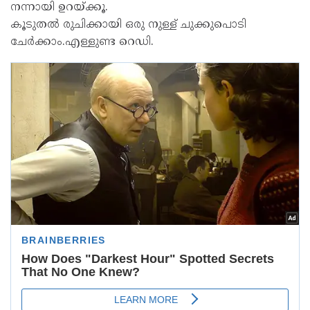
നന്നായി ഉറയ്ക്കൂ.
കൂടുതൽ രുചിക്കായി ഒരു നുള്ള് ചുക്കുപൊടി
ചേർക്കാം.എള്ളുണ്ട റെ‍ഡി.