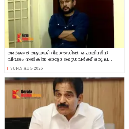
അര്‍ജുന്‍ ആയങ്കി റിമാന്‍ഡില്‍; പൊലിസിന്
വിവരം നൽകിയ ഓട്ടോ ഡ്രൈവർക്ക് ഒരു ലക്ഷം
പാരിതോഷികം നൽകുമെന്ന് മന്ത്രി
SUN,9 AUG 2026