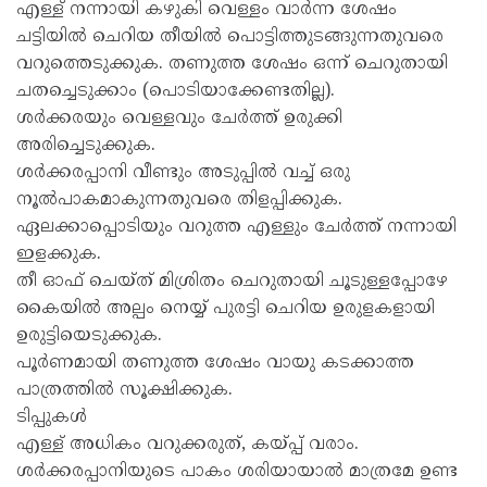
എള്ള് നന്നായി കഴുകി വെള്ളം വാർന്ന ശേഷം
ചട്ടിയിൽ ചെറിയ തീയിൽ പൊട്ടിത്തുടങ്ങുന്നതുവരെ
വറുത്തെടുക്കുക. തണുത്ത ശേഷം ഒന്ന് ചെറുതായി
ചതച്ചെടുക്കാം (പൊടിയാക്കേണ്ടതില്ല).
ശർക്കരയും വെള്ളവും ചേർത്ത് ഉരുക്കി
അരിച്ചെടുക്കുക.
ശർക്കരപ്പാനി വീണ്ടും അടുപ്പിൽ വച്ച് ഒരു
നൂൽപാകമാകുന്നതുവരെ തിളപ്പിക്കുക.
ഏലക്കാപ്പൊടിയും വറുത്ത എള്ളും ചേർത്ത് നന്നായി
ഇളക്കുക.
തീ ഓഫ് ചെയ്ത് മിശ്രിതം ചെറുതായി ചൂടുള്ളപ്പോഴേ
കൈയിൽ അല്പം നെയ്യ് പുരട്ടി ചെറിയ ഉരുളകളായി
ഉരുട്ടിയെടുക്കുക.
പൂർണമായി തണുത്ത ശേഷം വായു കടക്കാത്ത
പാത്രത്തിൽ സൂക്ഷിക്കുക.
ടിപ്പുകൾ
എള്ള് അധികം വറുക്കരുത്, കയ്പ്പ് വരാം.
ശർക്കരപ്പാനിയുടെ പാകം ശരിയായാൽ മാത്രമേ ഉണ്ട