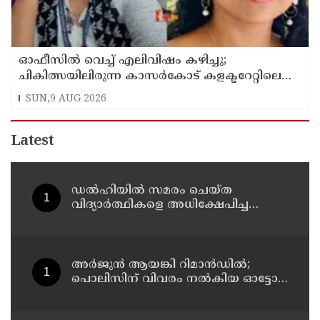
ഓഫീസില്‍ വെച്ച് എലിവിഷം കഴിച്ചു;
ചികിത്സയിലിരുന്ന കാസര്‍കോട് കളക്ടറേറ്റിലെ
സീനിയര്‍ ക്ലര്‍ക്ക് മരിച്ചു
SUN,9 AUG 2026
Latest
ഡൽഹിയിൽ സമരം ചെയ്ത
വിദ്യാർത്ഥികളെ അധിക്ഷേപിച്ച
കേസില്‍ സംഘപരിവാർ
സഹയാത്രികൻ ടി ജി മോഹന്‍ദാസ്
കസ്റ്റഡിയിൽ
അര്‍ജുന്‍ ആയങ്കി റിമാന്‍ഡില്‍;
പൊലിസിന് വിവരം നൽകിയ ഓട്ടോ
ഡ്രൈവർക്ക് ഒരു ലക്ഷം
പാരിതോഷികം നൽകുമെന്ന് മന്ത്രി