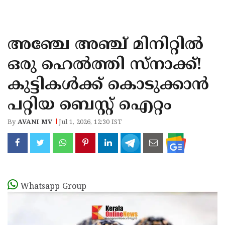
KOZHIKODE
WAYANAD
അഞ്ചേ അഞ്ച് മിനിറ്റിൽ
KANNUR
ഒരു ഹെൽത്തി സ്നാക്ക്!
KASARAGOD
കുട്ടികൾക്ക് കൊടുക്കാൻ
പറ്റിയ ബെസ്റ്റ് ഐറ്റം
By
AVANI MV
Jul 1, 2026, 12:30 IST
Whatsapp Group