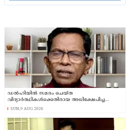
ഡൽഹിയിൽ സമരം ചെയ്ത
വിദ്യാർത്ഥികൾക്കെതിരായ അധിക്ഷേപിച്ച
കേസില്‍ സംഘപരിവാർ സഹയാത്രികൻ ടി ജി
SUN,9 AUG 2026
മോഹന്‍ദാസ് കസ്റ്റഡിയിൽ