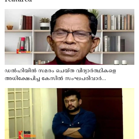
Featured
ഡൽഹിയിൽ സമരം ചെയ്ത വിദ്യാർത്ഥികളെ
അധിക്ഷേപിച്ച കേസില്‍ സംഘപരിവാർ
സഹയാത്രികൻ ടി ജി മോഹന്‍ദാസ് കസ്റ്റഡിയിൽ