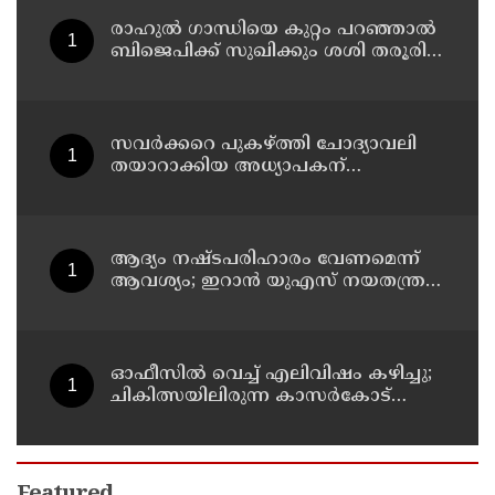
രാഹുല്‍ ഗാന്ധിയെ കുറ്റം പറഞ്ഞാല്‍
ബിജെപിക്ക് സുഖിക്കും ശശി തരൂരിന്
മറുപടിയുമായി കെ സി
വേണുഗോപാല്‍
സവര്‍ക്കറെ പുകഴ്ത്തി ചോദ്യാവലി
തയാറാക്കിയ അധ്യാപകന്
സസ്‌പെന്‍ഷന്‍
ആദ്യം നഷ്ടപരിഹാരം വേണമെന്ന്
ആവശ്യം; ഇറാന്‍ യുഎസ് നയതന്ത്ര
നീക്കങ്ങളില്‍ അനിശ്ചിതത്വം
ഓഫീസില്‍ വെച്ച് എലിവിഷം കഴിച്ചു;
ചികിത്സയിലിരുന്ന കാസര്‍കോട്
കളക്ടറേറ്റിലെ സീനിയര്‍ ക്ലര്‍ക്ക് മരിച്ചു