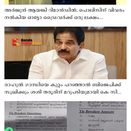
അര്‍ജുന്‍ ആയങ്കി റിമാന്‍ഡില്‍; പൊലിസിന് വിവരം
നൽകിയ ഓട്ടോ ഡ്രൈവർക്ക് ഒരു ലക്ഷം
പാരിതോഷികം നൽകുമെന്ന് മന്ത്രി
രാഹുല്‍ ഗാന്ധിയെ കുറ്റം പറഞ്ഞാല്‍ ബിജെപിക്ക്
സുഖിക്കും ശശി തരൂരിന് മറുപടിയുമായി കെ സി
വേണുഗോപാല്‍