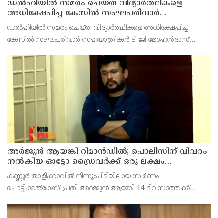
ഡൽഹിയിൽ സമരം ചെയ്ത വിദ്യാർത്ഥികളെ
അധിക്ഷേപിച്ച കേസില്‍ സംഘപരിവാർ
സഹയാത്രികൻ ടി ജി മോഹന്‍ദാസ് കസ്റ്റഡിയിൽ
ഡല്‍ഹിയില്‍ സമരം ചെയ്ത വിദ്യാര്‍ത്ഥികളെ അധിക്ഷേപിച്ച
കേസില്‍ സംഘപരിവാര്‍ സഹയാത്രികന്‍ ടി ജി മോഹന്‍ദാസ്
പൊലീസ് കസ്റ്റഡിയില്‍. എറണാകുളം മട്ടാഞ്ചേരിയിലെ വീട്ടില്‍
റെയ്ഡ്
അര്‍ജുന്‍ ആയങ്കി റിമാന്‍ഡില്‍; പൊലിസിന് വിവരം
നൽകിയ ഓട്ടോ ഡ്രൈവർക്ക് ഒരു ലക്ഷം
പാരിതോഷികം നൽകുമെന്ന് മന്ത്രി
കണ്ണൂർ താളിക്കാവിൽ നിന്നുംപിടിയിലായ സ്വർണം
പൊട്ടിക്കൽകേസ് പ്രതി അര്‍ജുന്‍ ആയങ്കി 14 ദിവസത്തേക്ക്
റിമാന്‍ഡില്‍. കൂത്തുപറമ്പ് ജുഡീഷ്യൽ ഫസ്ക്ളാസ്
മജിസ്‌ട്രേറ്റാണ് റിമാൻഡ് ചെയ്തത് പ്രതിയെ തലശേരി സബ്