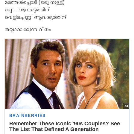
മഞ്ഞൾപ്പൊടി (ഒരു നുള്ള്)
ഉപ്പ് – ആവശ്യത്തിന്
വെളിച്ചെണ്ണ: ‌ആവശ്യത്തിന്
തയ്യാറാക്കുന്ന വിധം