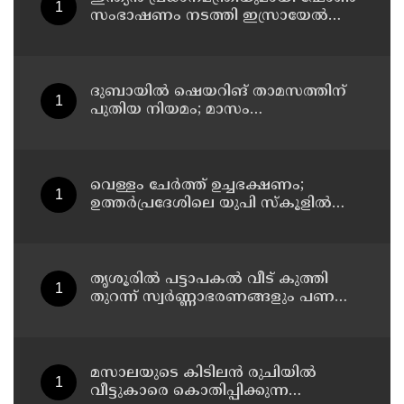
സംഭാഷണം നടത്തി ഇസ്രായേൽ
പ്രധാനമന്ത്രി ബിന‍്യമിൻ നെതന്യാഹു
ദുബായില്‍ ഷെയറിങ് താമസത്തിന്
പുതിയ നിയമം; മാസം
അവസാനത്തോടെ പ്രാബല്യത്തില്‍
വെള്ളം ചേര്‍ത്ത് ഉച്ചഭക്ഷണം;
ഉത്തര്‍പ്രദേശിലെ യുപി സ്‌കൂളില്‍
പ്രധാനാധ്യാപകന് സസ്‌പെന്‍ഷന്‍
തൃശൂരിൽ പട്ടാപകൽ വീട് കുത്തി
തുറന്ന് സ്വർണ്ണാഭരണങ്ങളും പണവും
കവർന്നു
മസാലയുടെ കിടിലൻ രുചിയിൽ
വീട്ടുകാരെ കൊതിപ്പിക്കുന്ന