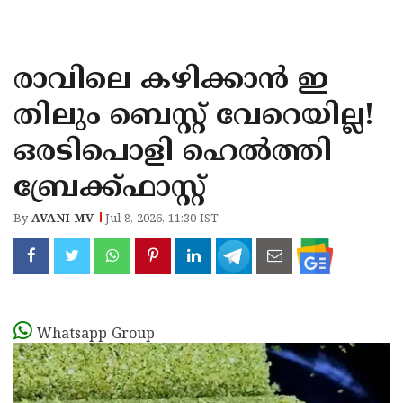
KOZHIKODE
WAYANAD
രാവിലെ കഴിക്കാൻ ഇ
KANNUR
തിലും ബെസ്റ്റ് വേറെയില്ല!
KASARAGOD
ഒരടിപൊളി ഹെൽത്തി
ബ്രേക്ക്ഫാസ്റ്റ്
By
AVANI MV
Jul 8, 2026, 11:30 IST
Whatsapp Group