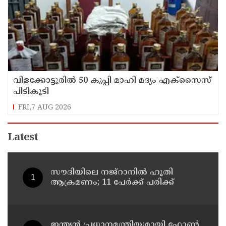
വിളക്കോട്ടൂരിൽ 50 കുപ്പി മാഹി മദ്യം എക്സൈസ്
പിടികൂടി
FRI,7 AUG 2026
Latest
സൗദിയിലെ നജ്റാനില്‍ ഹൂതി
ആക്രമണം; 11 പേര്‍ക്ക് പരിക്ക്
ഇന്ത്യൻ പ്രധാനമന്ത്രിയുമായി ഫോൺ