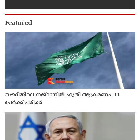
സ്പെഷ്യൽ വിഭവം
Featured
സൗദിയിലെ നജ്റാനില്‍ ഹൂതി ആക്രമണം; 11
പേര്‍ക്ക് പരിക്ക്