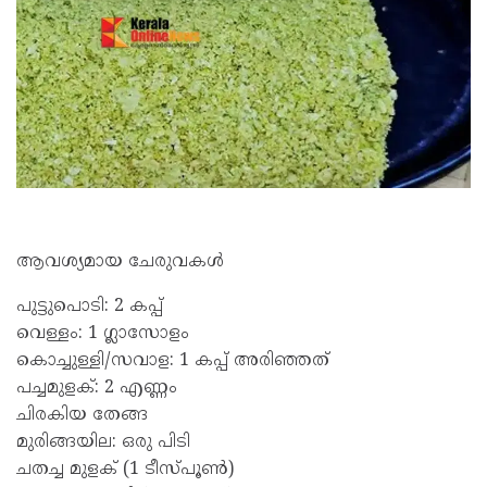
ആവശ്യമായ ചേരുവകൾ
പുട്ടുപൊടി: 2 കപ്പ്
വെള്ളം: 1 ഗ്ലാസോളം
കൊച്ചുള്ളി/സവാള: 1 കപ്പ് അരിഞ്ഞത്
പച്ചമുളക്: 2 എണ്ണം
ചിരകിയ തേങ്ങ
മുരിങ്ങയില: ഒരു പിടി
ചതച്ച മുളക് (1 ടീസ്പൂൺ)