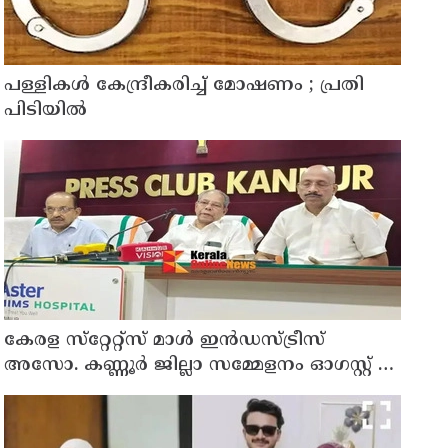
പള്ളികള്‍ കേന്ദ്രീകരിച്ച് മോഷണം ; പ്രതി
പിടിയില്‍
കേരള സ്‌റ്റേറ്റ്സ് മാൾ ഇൻഡസ്ട്രീസ്
അസോ. കണ്ണൂർ ജില്ലാ സമ്മേളനം ഓഗസ്റ്റ് 11
ന് കണ്ണൂരിൽ