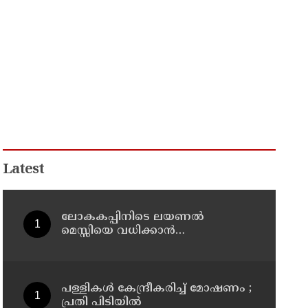
Latest
ലോകകപ്പിനിടെ ലയണല്‍
മെസ്സിയെ വധിക്കാൻ
ചാവേറാക്രമണത്തിന് പദ്ധതി; വൻ
സുരക്ഷാ ഭീഷണി പുറത്ത്
പള്ളികള്‍ കേന്ദ്രീകരിച്ച് മോഷണം ;
പ്രതി പിടിയില്‍