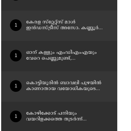
കേരള സ്‌റ്റേറ്റ്സ് മാൾ
ഇൻഡസ്ട്രീസ് അസോ. കണ്ണൂർ
ജില്ലാ സമ്മേളനം ഓഗസ്റ്റ് 11 ന്
കണ്ണൂരിൽ
ഓന് കള്ളും എംഡിഎംഎയും
വേറെ പെണ്ണുമുണ്ട്,
എനിക്കിങ്ങനെ ജീവിക്കാനാവില്ല';
പൊയ്ത്തുംകടവിൽജീവനൊടുക്കിയ
റിസയുടെ സുഹൃത്തിനയച്ച
വാട്സ്ആപ്പ്ചാറ്റ് പുറത്ത് വന്നു
കൊട്ടിയൂരിൽ ബാവലി പുഴയിൽ
കാണാതായ വയോധികയുടെ
മൃതദേഹം കണ്ടെത്തി
കോഴിക്കോട് പനിയും
വയറിളക്കത്തെ തുടര്‍ന്ന്
ചികിത്സയിലായിരുന്ന യുവതി