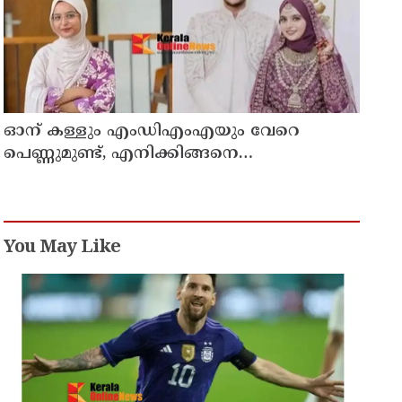
ഓന് കള്ളും എംഡിഎംഎയും വേറെ
പെണ്ണുമുണ്ട്, എനിക്കിങ്ങനെ
ജീവിക്കാനാവില്ല';
പൊയ്ത്തുംകടവിൽജീവനൊടുക്കിയ
റിസയുടെ സുഹൃത്തിനയച്ച വാട്സ്ആപ്പ്ചാറ്റ്
പുറത്ത് വന്നു
You May Like