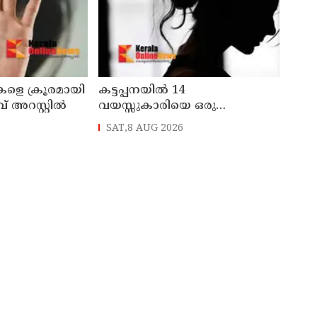
കളെ ക്രൂരമായി
കട്ടപ്പനയില്‍ 14
് അറസ്റ്റില്‍
വയസ്സുകാരിയെ ഒരു
വര്‍ഷത്തോളം ലൈംഗിക
SAT,8 AUG 2026
പീഡനത്തിന് ഇരയാക്കി;
രണ്ടാനച്ഛൻ പിടിയില്‍