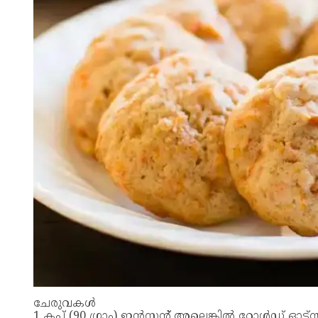
ചേരുവകൾ
1 കപ്പ് (90 ഗ്രാം) ഇൻസ്റ്റന്റ് അല്ലെങ്കിൽ റോൾഡ് ഓട്