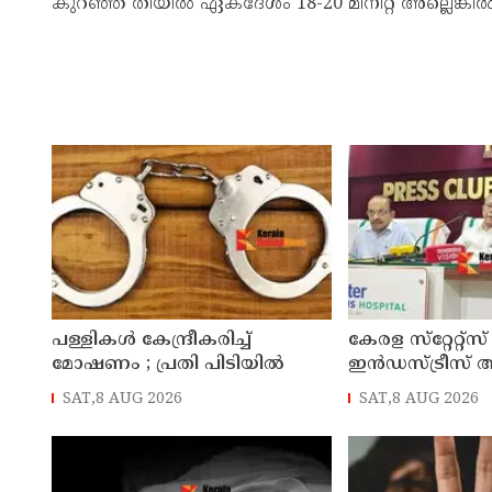
കുറഞ്ഞ തീയിൽ ഏകദേശം 18-20 മിനിറ്റ് അല്ലെങ്ക
പള്ളികള്‍ കേന്ദ്രീകരിച്ച്
കേരള സ്‌റ്റേറ്റ്സ
മോഷണം ; പ്രതി പിടിയില്‍
ഇൻഡസ്ട്രീസ് 
ജില്ലാ സമ്മേളനം 
SAT,8 AUG 2026
SAT,8 AUG 2026
കണ്ണൂരിൽ