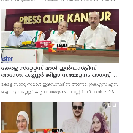
(39) ആണ് പിടിയിലായത്. ഇയാള്‍ നൂറിലധികം കേസുകളിലെ
പ്രതിയാണെന്നാണ് പൊലീസ് പറയുന്നത്. കോഴിക്
കേരള സ്‌റ്റേറ്റ്സ് മാൾ ഇൻഡസ്ട്രീസ്
അസോ. കണ്ണൂർ ജില്ലാ സമ്മേളനം ഓഗസ്റ്റ് 11
ന് കണ്ണൂരിൽ
കേരള സ്‌റേറ്റ് സ്മാൾ ഇൻഡസ്ട്രീസ് അസോ. (കെഎസ് എസ്
ഐ എ ) കണ്ണൂർ ജില്ലാ സമ്മേളനം ഓഗസ്റ്റ് 11 ന് രാവിലെ 9.30
മണിക്ക് കണ്ണൂർചേമ്പർ ഓഫ് കൊമേഴ്സ് ഹാളിൽ നടക്കുമെന്ന്
ഭാരവാഹികൾ