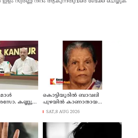
ിൽ ഇളം സ്വർണ്ണ നിറം ആകുന്നതുവരെ ബേക്ക് ചെയ്യുക
് മാൾ
കൊട്ടിയൂരിൽ ബാവലി
അസോ. കണ്ണൂർ
പുഴയിൽ കാണാതായ
ഓഗസ്റ്റ് 11 ന്
വയോധികയുടെ മൃതദേഹം
SAT,8 AUG 2026
കണ്ടെത്തി