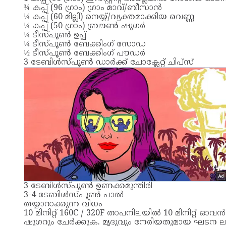
¾ കപ്പ് (96 ഗ്രാം) ഗ്രാം മാവ്/ബീസാൻ
¼ കപ്പ് (60 മില്ലി) നെയ്യ്/വ്യക്തമാക്കിയ വെണ്ണ
¼ കപ്പ് (50 ഗ്രാം) ബ്രൗൺ ഷുഗർ
¼ ടീസ്പൂൺ ഉപ്പ്
¼ ടീസ്പൂൺ ബേക്കിംഗ് സോഡ
½ ടീസ്പൂൺ ബേക്കിംഗ് പൗഡർ
3 ടേബിൾസ്പൂൺ ഡാർക്ക് ചോക്ലേറ്റ് ചിപ്സ്
3 ടേബിൾസ്പൂൺ ഉണക്കമുന്തിരി
3-4 ടേബിൾസ്പൂൺ പാൽ
തയ്യാറാക്കുന്ന വിധം
10 മിനിറ്റ് 160C / 320F താപനിലയിൽ 10 മിനിറ്റ് ഓ
ഷുഗറും ചേർക്കുക. മൃദുവും നേരിയതുമായ ഘടന ലഭി