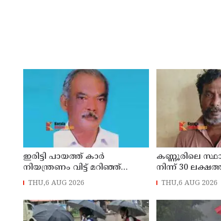
ഇരിട്ടി പായത്ത് കാർ
കണ്ണൂരിലെ സ്
നിയന്ത്രണം വിട്ട് മറിഞ്ഞ്
നിന്ന് 30 ലക്ഷത്
തളിപ്പറമ്പിലെ ആദ്യ കാല
മോഷണം: തമിഴ്‌
THU,6 AUG 2026
THU,6 AUG 2026
കോണ്‍ഗ്രസ് നേതാവ് മരിച്ചു
സ്വദേശിയായ 
തെങ്കാശിയിൽ 