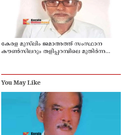
കേരള മുസ്‌ലിം ജമാഅത്ത് സംസ്ഥാന
കൗൺസിലറും തളിപ്പറമ്പിലെ മുതിർന്ന
മാധ്യമ പ്രവർത്തകനുമായ ബി എ അലി
മൊഗ്രാൽ നിര്യാതനായി
You May Like