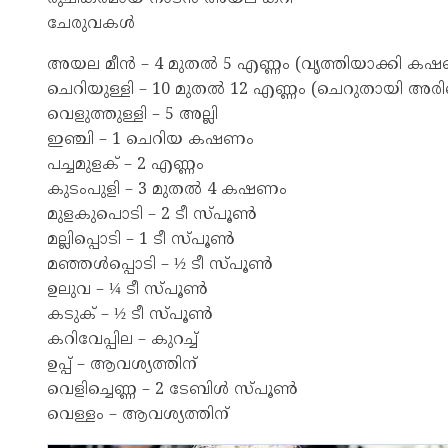
ചേരുവകൾ
അയല മീൻ – 4 മുതൽ 5 എണ്ണം (വൃത്തിയാക്കി കഷ
ചെറിയുള്ളി – 10 മുതൽ 12 എണ്ണം (ചെറുതായി അരി
വെളുത്തുള്ളി – 5 അല്ലി
ഇഞ്ചി – 1 ചെറിയ കഷണം
പച്ചമുളക് – 2 എണ്ണം
കുടംപുളി – 3 മുതൽ 4 കഷണം
മുളകുപൊടി – 2 ടീ സ്പൂൺ
മല്ലിപ്പൊടി – 1 ടീ സ്പൂൺ
മഞ്ഞൾപ്പൊടി – ½ ടീ സ്പൂൺ
ഉലുവ – ¼ ടീ സ്പൂൺ
കടുക് – ½ ടീ സ്പൂൺ
കറിവേപ്പില – കുറച്ച്
ഉപ്പ് – ആവശ്യത്തിന്
വെളിച്ചെണ്ണ – 2 ടേബിൾ സ്പൂൺ
വെള്ളം – ആവശ്യത്തിന്