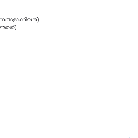
ണങ്ങളാക്കിയത്)
ഞ്ഞത്)