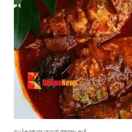
രുചികരമായ നാടൻ അയല കറി