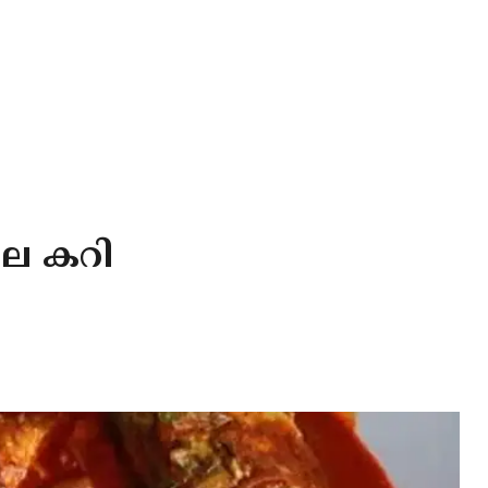
ല കറി