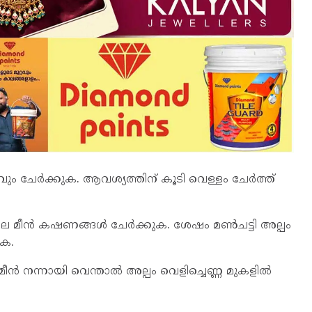
വും ചേർക്കുക. ആവശ്യത്തിന് കൂടി വെള്ളം ചേർത്ത്
യല മീൻ കഷണങ്ങൾ ചേർക്കുക. ശേഷം മൺചട്ടി അല്പം
ുക.
 മീൻ നന്നായി വെന്താൽ അല്പം വെളിച്ചെണ്ണ മുകളിൽ