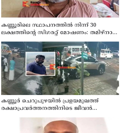
കണ്ണൂരിലെ സ്ഥാപനത്തിൽ നിന്ന് 30
ലക്ഷത്തിന്റെ സിഗരറ്റ് മോഷണം: തമിഴ്‌നാട്
സ്വദേശിയായ സെയിൽസ്മാൻ
തെങ്കാശിയിൽ പിടിയിൽ
കണ്ണൂർ ചെറുപുഴയിൽ പ്രളയമുഖത്ത്
രക്ഷാപ്രവർത്തനത്തിനിടെ ജീവൻ
നഷ്ടപ്പെട്ട ആർ. രാജേഷിൻ്റെ ഭൗതിക
ശരീരത്തോട് അനാദരവ് കാണിച്ചതായി
ആരോപണം