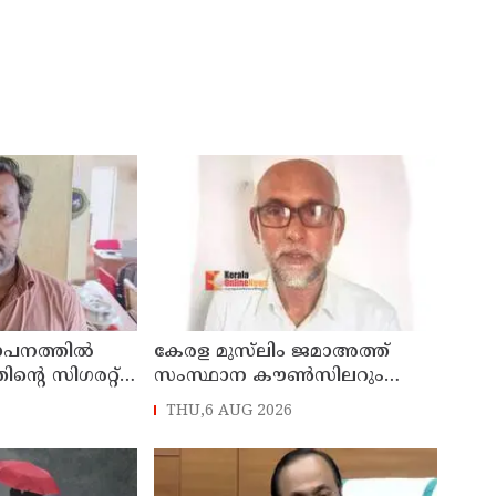
ഥാപനത്തിൽ
കേരള മുസ്‌ലിം ജമാഅത്ത്
തിന്റെ സിഗരറ്റ്
സംസ്ഥാന കൗൺസിലറും
നാട്
തളിപ്പറമ്പിലെ മുതിർന്ന മാധ്യമ
THU,6 AUG 2026
സെയിൽസ്മാൻ
പ്രവർത്തകനുമായ ബി എ
പിടിയിൽ
അലി മൊഗ്രാൽ നിര്യാതനായി