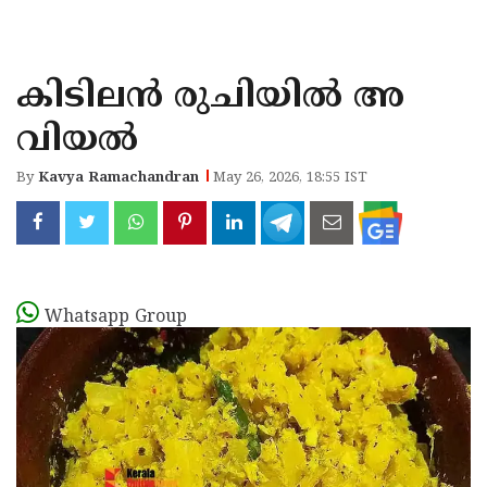
KOZHIKODE
WAYANAD
കിടിലൻ രുചിയിൽ അ
KANNUR
വിയൽ
KASARAGOD
By
Kavya Ramachandran
May 26, 2026, 18:55 IST
Whatsapp Group