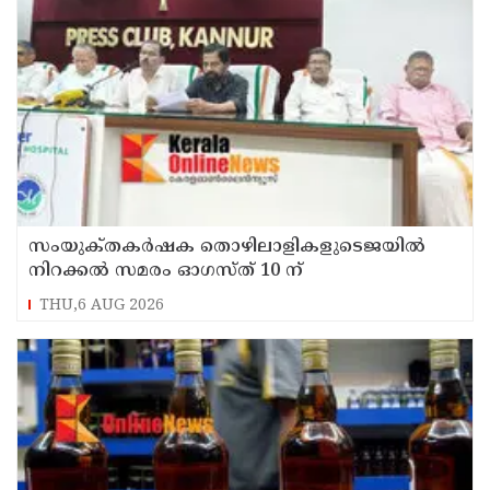
സംയുക്‌തകർഷക തൊഴിലാളികളുടെജയിൽ
നിറക്കൽ സമരം ഓഗസ്ത് 10 ന്
THU,6 AUG 2026