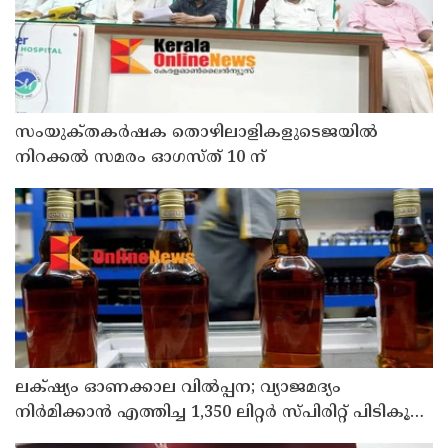
സംയുക്‌തകർഷക തൊഴിലാളികളുടെജയിൽ
നിറക്കൽ സമരം ഓഗസ്ത് 10 ന്
ലക്‌ഷ്യം ഓണക്കാല വിൽപ്പന; വ്യാജമദ്യം
നിർമിക്കാൻ എത്തിച്ച 1,350 ലിറ്റർ സ്പിരിറ്റ് പിടികൂടി;
രണ്ട് പേർ അറസ്റ്റിൽ