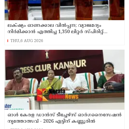
ലക്‌ഷ്യം ഓണക്കാല വിൽപ്പന; വ്യാജമദ്യം
നിർമിക്കാൻ എത്തിച്ച 1,350 ലിറ്റർ സ്പിരിറ്റ്
പിടികൂടി; രണ്ട് പേർ അറസ്റ്റിൽ
THU,6 AUG 2026
ഓൾ കേരള ഡാൻസ് ടീച്ചേഴ്സ് ഓർഗനൈസേഷൻ
നൃത്തോത്സവ് - 2026 എട്ടിന് കണ്ണൂരിൽ