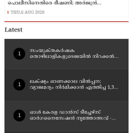
പൊലീസിനെതിരെ ഭീഷണി; അർജുൻ
ആയങ്കിക്കെതിരെ കേസെടുത്തു
THU,6 AUG 2026
Latest
സംയുക്‌തകർഷക
തൊഴിലാളികളുടെജയിൽ നിറക്കൽ
സമരം ഓഗസ്ത് 10 ന്
ലക്‌ഷ്യം ഓണക്കാല വിൽപ്പന;
വ്യാജമദ്യം നിർമിക്കാൻ എത്തിച്ച 1,350
ലിറ്റർ സ്പിരിറ്റ് പിടികൂടി; രണ്ട് പേർ
അറസ്റ്റിൽ
ഓൾ കേരള ഡാൻസ് ടീച്ചേഴ്സ്
ഓർഗനൈസേഷൻ നൃത്തോത്സവ് -
2026 എട്ടിന് കണ്ണൂരിൽ