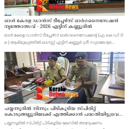
ഓൾ കേരള ഡാൻസ് ടീച്ചേഴ്സ് ഓർഗനൈസേഷൻ
നൃത്തോത്സവ് - 2026 എട്ടിന് കണ്ണൂരിൽ
ഓൾ കേരള ഡാൻസ് ടീച്ചേഴ്സ് ഓർഗനൈസേഷൻ്റെ (എ കെ ഡി ടി
ഒ ) ആഭിമുഖ്യത്തിൽ ഓഗസ്റ്റ് എട്ടിന് കണ്ണുർ ശ്രീ സുന്ദരേശ്വര
ക്ഷേത്രത്തിൽ നൃത്തോത്സവ്_2026 സീസൺ 2 നടത്തുമെന്ന്
സംഘാടകർ കണ്ണൂർ പ്രസ് ക്ളബ്ബിൽ വാർത്താ സമ
പയ്യന്നൂരിൽ നിന്നും പിടികൂടിയ സ്പിരിറ്റ്
കൊടുങ്ങല്ലൂരിലേക്ക് എത്തിക്കാൻ പദ്ധതിയിട്ടുവെന്ന്
എക്സൈസ് ഡെപ്യൂട്ടി കമ്മിഷണർ
പയ്യന്നൂരിൽ സ്പിരിറ്റ് പിടികൂടിയ കേസിൽ അന്വേഷണം