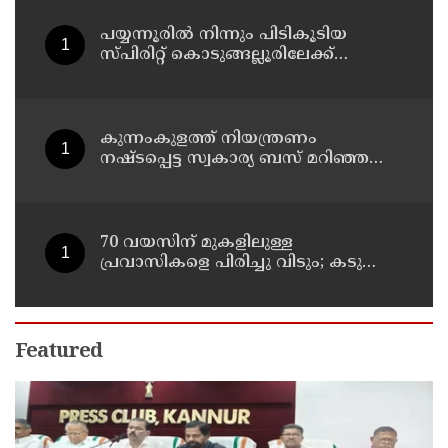
പയ്യന്നൂരിൽ നിന്നും പിടികൂടിയ
സ്പിരിറ്റ് കൊടുങ്ങല്ലൂരിലേക്ക്
എത്തിക്കാൻ പദ്ധതിയിട്ടുവെന്ന്
എക്സൈസ് ഡെപ്യൂട്ടി കമ്മിഷണർ
കുന്നംകുളത്ത് നിയന്ത്രണം
നഷ്ടപ്പെട്ട സ്വകാര്യ ബസ് മറിഞ്ഞ
സംഭവം; മരണം രണ്ടായി,
എട്ടുപേർക്ക് പരിക്ക്
70 വയസിന് മുകളിലുള്ള
പ്രവാസികളെ പിരിച്ചു വിടും; കടുത്ത
നിലപാടുമായി കുവൈത്ത്
Featured