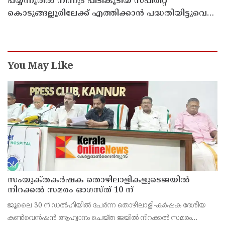
പയ്യന്നൂരിൽ നിന്നും പിടികൂടിയ സ്പിരിറ്റ്
കൊടുങ്ങല്ലൂരിലേക്ക് എത്തിക്കാൻ പദ്ധതിയിട്ടുവെന്ന്
എക്സൈസ് ഡെപ്യൂട്ടി കമ്മിഷണർ
You May Like
സംയുക്‌തകർഷക തൊഴിലാളികളുടെജയിൽ
നിറക്കൽ സമരം ഓഗസ്ത് 10 ന്
ജൂലൈ 30 ന് ഡൽഹിയിൽ ചേർന്ന തൊഴിലാളി-കർഷക ദേശീയ
കൺവെൻഷൻ ആഹ്വാനം ചെയ്ത ജയിൽ നിറക്കൽ സമരം