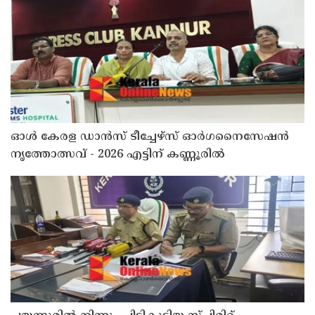
ഓൾ കേരള ഡാൻസ് ടീച്ചേഴ്സ് ഓർഗനൈസേഷൻ
നൃത്തോത്സവ് - 2026 എട്ടിന് കണ്ണൂരിൽ