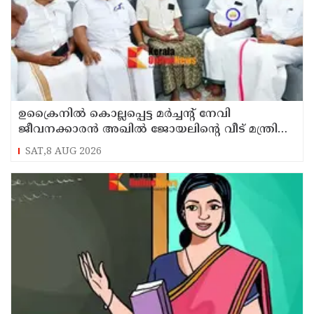
ഉക്രൈനിൽ കൊല്ലപ്പെട്ട മർച്ചന്റ് നേവി
ജീവനക്കാരൻ അഖിൽ ജോയലിന്റെ വീട് മന്ത്രി
അനൂപ് ജേക്കബ്ബ് സന്ദർശിച്ചു
SAT,8 AUG 2026