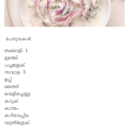
ചേരുവകൾ
തക്കാളി- 1
ഇഞ്ചി
പച്ചമുളക്
സവാള- 3
ഉപ്പ്
തൈര്
വെളിച്ചെണ്ണ
കടുക്
കായം
കറിവേപ്പില
വറ്റൽമുളക്