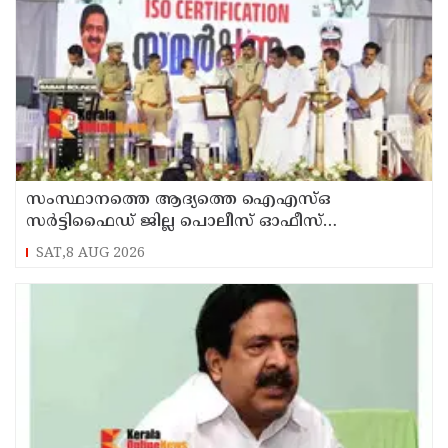
സംസ്ഥാനത്തെ ആദ്യത്തെ ഐഎസ്ഒ
സർട്ടിഫൈഡ് ജില്ല പൊലീസ് ഓഫീസ്
പത്തനംതിട്ടയിൽ
SAT,8 AUG 2026