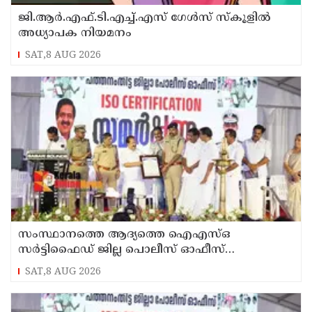
ജി.ആർ.എഫ്.ടി.എച്ച്.എസ് ഗേൾസ് സ്‌കൂളിൽ
അധ്യാപക നിയമനം
SAT,8 AUG 2026
സംസ്ഥാനത്തെ ആദ്യത്തെ ഐഎസ്ഒ
സർട്ടിഫൈഡ് ജില്ല പൊലീസ് ഓഫീസ്
പത്തനംതിട്ടയിൽ
SAT,8 AUG 2026