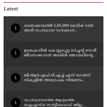
Latest
ഓണക്കാലത്ത് 1,65,000 മെട്രിക് ടൺ
അരി സംസ്ഥാന സർക്കാർ
പൊതുവിതരണ ശൃംഖല വഴി
വിതരണം ചെയ്യും: ഭക്ഷ്യ പൊതു
വിതരണ വകുപ്പ് മന്ത്രി അനൂപ്
ജേക്കബ്
ഉക്രൈനിൽ കൊല്ലപ്പെട്ട മർച്ചന്റ് നേവി
ജീവനക്കാരൻ അഖിൽ ജോയലിന്റെ
വീട് മന്ത്രി അനൂപ് ജേക്കബ്ബ്
സന്ദർശിച്ചു
ജി.ആർ.എഫ്.ടി.എച്ച്.എസ് ഗേൾസ്
സ്‌കൂളിൽ അധ്യാപക നിയമനം
സംസ്ഥാനത്തെ ആദ്യത്തെ
ഐഎസ്ഒ സർട്ടിഫൈഡ് ജില്ല