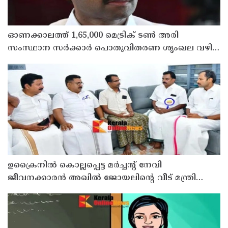
ഓണക്കാലത്ത് 1,65,000 മെട്രിക് ടൺ അരി
സംസ്ഥാന സർക്കാർ പൊതുവിതരണ ശൃംഖല വഴി
വിതരണം ചെയ്യും: ഭക്ഷ്യ പൊതു വിതരണ വകുപ്പ്
മന്ത്രി അനൂപ് ജേക്കബ്
ഉക്രൈനിൽ കൊല്ലപ്പെട്ട മർച്ചന്റ് നേവി
ജീവനക്കാരൻ അഖിൽ ജോയലിന്റെ വീട് മന്ത്രി
അനൂപ് ജേക്കബ്ബ് സന്ദർശിച്ചു