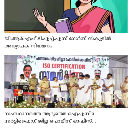
ജി.ആർ.എഫ്.ടി.എച്ച്.എസ് ഗേൾസ് സ്‌കൂളിൽ
അധ്യാപക നിയമനം
സംസ്ഥാനത്തെ ആദ്യത്തെ ഐഎസ്ഒ
സർട്ടിഫൈഡ് ജില്ല പൊലീസ് ഓഫീസ്
പത്തനംതിട്ടയിൽ