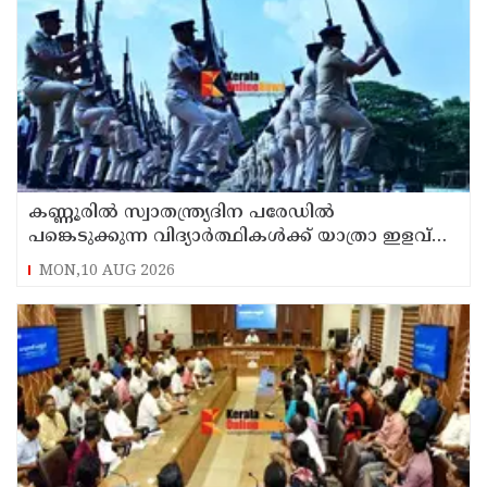
കണ്ണൂരിൽ സ്വാതന്ത്ര്യദിന പരേഡിൽ
പങ്കെടുക്കുന്ന വിദ്യാർത്ഥികൾക്ക് യാത്രാ ഇളവ്
അനുവദിക്കും
MON,10 AUG 2026