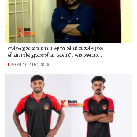
സിഐമാരെ സോഷ്യൽ മീഡിയയിലൂടെ
ഭീഷണിപ്പെടുത്തിയ കേസ് : അർജുൻ
ആയങ്കിയുടെ വീട്ടിൽ നിന്നും ലാപ്ടോപ്പ്
MON,10 AUG 2026
പിടിച്ചെടുത്ത്‌ പോലീസ്