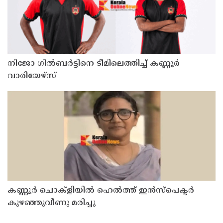
നിജോ ഗിൽബർട്ടിനെ ടീമിലെത്തിച്ച് കണ്ണൂർ
വാരിയേഴ്സ്
കണ്ണൂർ ചൊക്ളിയിൽ ഹെൽത്ത് ഇൻസ്പെക്ടർ
കുഴഞ്ഞുവീണു മരിച്ചു