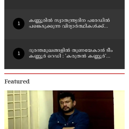
കണ്ണൂരിൽ സ്വാതന്ത്ര്യദിന പരേഡിൽ
പങ്കെടുക്കുന്ന വിദ്യാർത്ഥികൾക്ക്
യാത്രാ ഇളവ് അനുവദിക്കും
ദുരന്തമുഖങ്ങളിൽ തുണയേകാൻ ടീം
കണ്ണൂർ റെഡി : 'കരുതൽ കണ്ണൂർ'
പദ്ധതിയുടെ ആദ്യ യോഗം ചേർന്നു
Featured