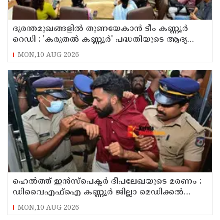
ദുരന്തമുഖങ്ങളിൽ തുണയേകാൻ ടീം കണ്ണൂർ
റെഡി : 'കരുതൽ കണ്ണൂർ' പദ്ധതിയുടെ ആദ്യ
യോഗം ചേർന്നു
MON,10 AUG 2026
ഹെൽത്ത് ഇൻസ്പെക്ടർ ദീപലേഖയുടെ മരണം :
ഡിവൈഎഫ്‌ഐ കണ്ണൂർ ജില്ലാ മെഡിക്കൽ
ഓഫീസ് ഉപരോധിച്ചു
MON,10 AUG 2026