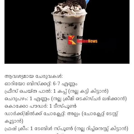
ആവശ്യമായ ചേരുവകൾ:
​ഓറിയോ ബിസ്ക്കറ്റ്: 6-7 എണ്ണം
​ഫ്രീസ് ചെയ്ത പാൽ: 1 കപ്പ് (നല്ല കട്ടി കിട്ടാൻ)
​ചെറുപഴം: 1 എണ്ണം (നല്ല ക്രീമി ടെക്സ്ചർ ലഭിക്കാൻ)
​കൊക്കോ പൗഡർ: 1 ടീസ്പൂൺ
​ഡാർക്ക്/മിൽക്ക് ചോക്ലേറ്റ്: അല്പം (ചോക്ലേറ്റ് ടേസ്റ്റ്
കൂട്ടാൻ)
​ഫ്രഷ് ക്രീം: 1 ടേബിൾ സ്പൂൺ (നല്ല റിച്ച്നെസ്സ് കിട്ടാൻ)