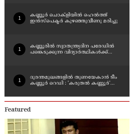
കണ്ണൂർ ചൊക്ളിയിൽ ഹെൽത്ത്
ഇൻസ്പെക്ടർ കുഴഞ്ഞുവീണു മരിച്ചു
കണ്ണൂരിൽ സ്വാതന്ത്ര്യദിന പരേഡിൽ
പങ്കെടുക്കുന്ന വിദ്യാർത്ഥികൾക്ക്
യാത്രാ ഇളവ് അനുവദിക്കും
ദുരന്തമുഖങ്ങളിൽ തുണയേകാൻ ടീം
കണ്ണൂർ റെഡി : 'കരുതൽ കണ്ണൂർ'
പദ്ധതിയുടെ ആദ്യ യോഗം ചേർന്നു
Featured