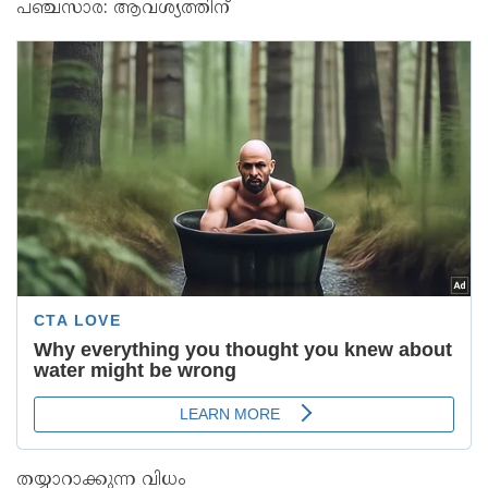
​പഞ്ചസാര: ആവശ്യത്തിന്
തയ്യാറാക്കുന്ന വിധം