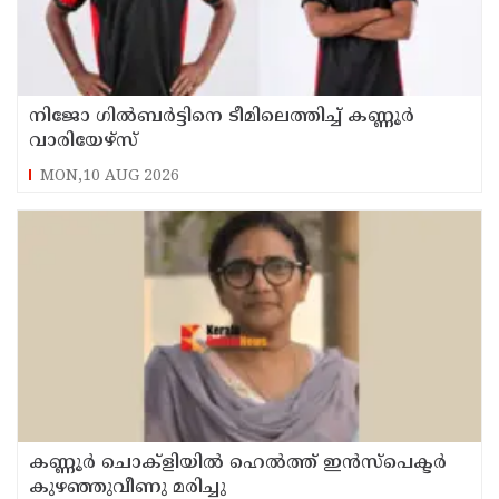
നിജോ ഗിൽബർട്ടിനെ ടീമിലെത്തിച്ച് കണ്ണൂർ
വാരിയേഴ്സ്
MON,10 AUG 2026
കണ്ണൂർ ചൊക്ളിയിൽ ഹെൽത്ത് ഇൻസ്പെക്ടർ
കുഴഞ്ഞുവീണു മരിച്ചു