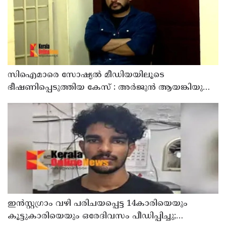
സിഐമാരെ സോഷ്യൽ മീഡിയയിലൂടെ
ഭീഷണിപ്പെടുത്തിയ കേസ് : അർജുൻ ആയങ്കിയുടെ
വീട്ടിൽ നിന്നും ലാപ്ടോപ്പ് പിടിച്ചെടുത്ത്‌ പോലീസ്
ഇൻസ്റ്റഗ്രാം വഴി പരിചയപ്പെട്ട 14കാരിയെയും
കൂട്ടുകാരിയെയും ഒരേദിവസം പീഡിപ്പിച്ചു;