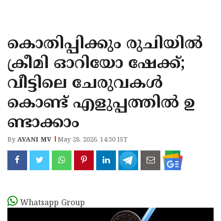
KOZHIKODE
WAYANAD
കൊതിപ്പിക്കും രുചിയിൽ
KANNUR
ക്രീമി ഓറിയോ ഷേക്ക്;
KASARAGOD
വീട്ടിലെ ചേരുവകൾ
കൊണ്ട് എളുപ്പത്തിൽ ഉ
ണ്ടാക്കാം
By
AVANI MV
May 28, 2026, 14:30 IST
Whatsapp Group