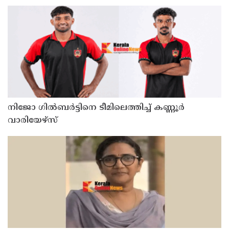
നഗ്നദൃശ്യം പകര്‍ത്തി: കണ്ണൂർ ചപ്പാരപ്പടവ്
സ്വദേശിയായ 23 വയസുകാരൻ പിടിയിൽ
നിജോ ഗിൽബർട്ടിനെ ടീമിലെത്തിച്ച് കണ്ണൂർ
വാരിയേഴ്സ്