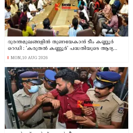
ദുരന്തമുഖങ്ങളിൽ തുണയേകാൻ ടീം കണ്ണൂർ
റെഡി : 'കരുതൽ കണ്ണൂർ' പദ്ധതിയുടെ ആദ്യ
യോഗം ചേർന്നു
MON,10 AUG 2026