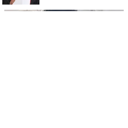
റെയ്ഡിൽ ലാപ്ടോപ്പ് പിടിച്ചെടുത്തു. അഴീക്കോട് കപ്പ കടവിലെ
വീട്ടിലാണ് തിങ്കളാഴ്ച്ച പകൽ റെയ്ഡ് നടത്തിയത്.
ഇൻസ്റ്റഗ്രാം വഴി പരിചയപ്പെട്ട 14കാരിയെയും
കൂട്ടുകാരിയെയും ഒരേദിവസം പീഡിപ്പിച്ചു;
നഗ്നദൃശ്യം പകര്‍ത്തി: കണ്ണൂർ ചപ്പാരപ്പടവ്
ഇൻസ്റ്റഗ്രാമിലൂടെ പരിചയപ്പെട്ട 14 വയസുള്ള രണ്ട്
സ്വദേശിയായ 23 വയസുകാരൻ പിടിയിൽ
വിദ്യാർത്ഥിനികളെ ലൈംഗികമായി പീഡിപ്പിച്ച പ്രതി പിടിയിൽ