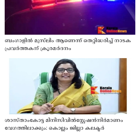
ബംഗാളിൽ മുസ്‍ലിം ആണെന്ന് തെറ്റിദ്ധരിച്ച് നാടക
പ്രവർത്തകന് ക്രൂരമർദനം
ശാസ്താംകോട്ട മിനിസിവില്‍സ്റ്റേഷന്‍നിര്‍മാണം
വേഗത്തിലാക്കും: കൊല്ലം ജില്ലാ കലക്ടര്‍