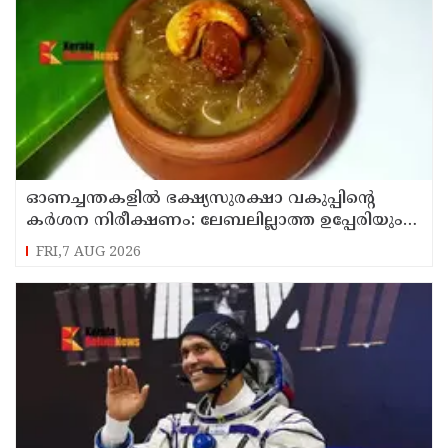
ഓണച്ചന്തകളിൽ ഭക്ഷ്യസുരക്ഷാ വകുപ്പിന്റെ
കർശന നിരീക്ഷണം: ലേബലില്ലാത്ത ഉപ്പേരിയും
സുരക്ഷിതമല്ലാത്ത പായസവും പിടികൂടും
FRI,7 AUG 2026