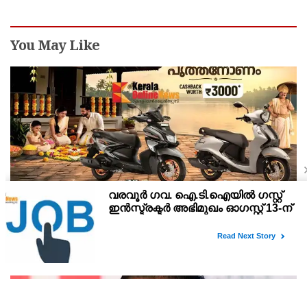
You May Like
യമഹയുടെ ഓണം സ്പെഷ്യൽ ഓഫറുകൾ
പ്രഖ്യാപിച്ചു; എക്സ്എസ്ആർ155, ഹൈബ്രിഡ്
സ്കൂട്ടറുകൾ എന്നിവയ്ക്ക് ആകർഷകമായ
കേരളത്തിന്റെ ആഘോഷമായ ഓണവേളയോടനുബന്ധിച്ച്
ക്യാഷ്ബാക്കും ഇൻഷുറൻസ് ആനുകൂല്യങ്ങളും
ഉപഭോക്താക്കൾക്കായി പ്രത്യേക ഉത്സവകാല ഓഫറുകൾ
പ്രഖ്യാപിച്ച് ഇന്ത്യ യമഹ മോട്ടോർ. സംസ്ഥാനത്തുടനീളമുള്ള
യമഹയുടെ അംഗീകൃത ഡീലർഷിപ്പുകൾ വഴി പ്രീമിയം