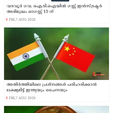
വരവൂർ ഗവ. ഐ.ടി.ഐയിൽ ഗസ്റ്റ് ഇൻസ്ട്രക്ടർ
അഭിമുഖം ഓഗസ്റ്റ് 13-ന്
FRI,7 AUG 2026
അതിർത്തിയിലെ പ്രശ്നങ്ങൾ പരിഹരിക്കാൻ
ലക്ഷ്യമിട്ട് ഇന്ത്യയും ചൈനയും
FRI,7 AUG 2026