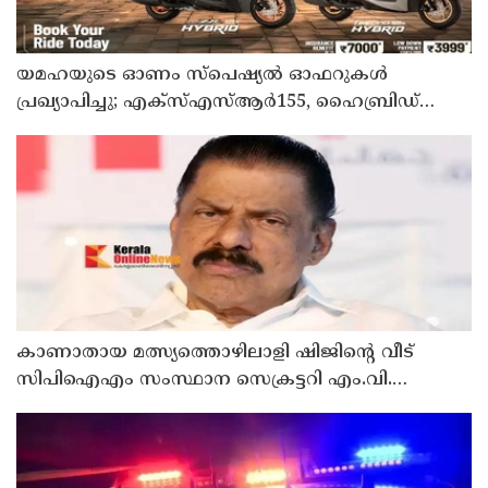
യമഹയുടെ ഓണം സ്പെഷ്യൽ ഓഫറുകൾ
പ്രഖ്യാപിച്ചു; എക്സ്എസ്ആർ155, ഹൈബ്രിഡ്
സ്കൂട്ടറുകൾ എന്നിവയ്ക്ക് ആകർഷകമായ
ക്യാഷ്ബാക്കും ഇൻഷുറൻസ് ആനുകൂല്യങ്ങളും
കാണാതായ മത്സ്യത്തൊഴിലാളി ഷിജിന്റെ വീട്
സിപിഐഎം സംസ്ഥാന സെക്രട്ടറി എം.വി.
ഗോവിന്ദൻ സന്ദർശിച്ചു