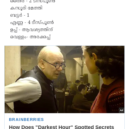
തൈര് - 2 ടീസ്‌പൂൺ
കസൂരി മേത്തി
ബട്ടർ - 1
എണ്ണ - 4 ടീസ്‌പൂൺ
ഉപ്പ് - ആവശ്യത്തിന്
വെള്ളം- അരക്കപ്പ്