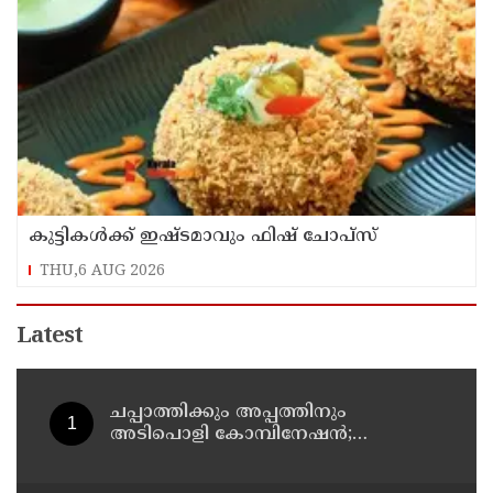
കുട്ടികൾക്ക് ഇഷ്ടമാവും ഫിഷ് ചോപ്സ്
THU,6 AUG 2026
Latest
ചപ്പാത്തിക്കും അപ്പത്തിനും
അടിപൊളി കോമ്പിനേഷൻ;
രുചികരമായ ചന കറി തയ്യാറാക്കാം