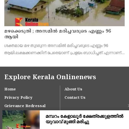
മഴക്കെടുതി ; അസമില്‍ മരിച്ചവരുടെ എണ്ണം 96
ആയി
ശക്തമായ മഴ തുടരുന്ന അസമില്‍ മരിച്ചവരുടെ എണ്ണം 96
ആയി.ലക്ഷക്കണക്കിന് പേരെയാണ് പ്രളയം ബാധിച്ചത് എന്നാണ്
സംസ്ഥാന സര്‍ക്കാരിന്റെ റിപ്പോര്‍ട്ട്. അമ്പതിനായിരത്തോളം
ആളുകളെ ദുരിതാശ്വാസ ക്യാമ്പുകളിലേക്ക് മാറ്
Explore Kerala Onlinenews
Home
About Us
Privacy Policy
Contact Us
Grievance Redressal