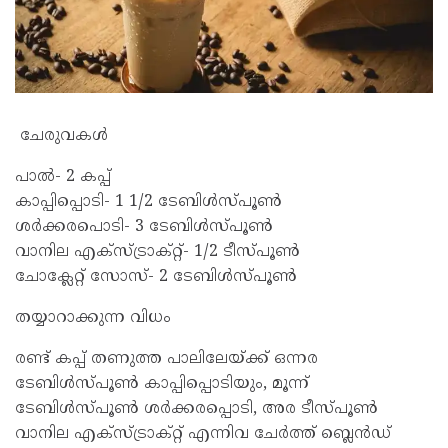
ചേരുവകൾ
പാൽ- 2 കപ്പ്
കാപ്പിപ്പൊടി- 1 1/2 ടേബിൾസ്പൂൺ
ശർക്കരപൊടി- 3 ടേബിൾസ്പൂൺ
വാനില എക്സ്ട്രാക്റ്റ്- 1/2 ടീസ്പൂൺ
ചോക്ലേറ്റ് സോസ്- 2 ടേബിൾസ്പൂൺ
തയ്യാറാക്കുന്ന വിധം
രണ്ട് കപ്പ് തണുത്ത പാലിലേയ്ക്ക് ഒന്നര
ടേബിൾസ്പൂൺ കാപ്പിപ്പൊടിയും, മൂന്ന്
ടേബിൾസ്പൂൺ ശർക്കരപ്പൊടി, അര ടീസ്പൂൺ
വാനില എക്സ്‌ട്രാക്റ്റ് എന്നിവ ചേർത്ത് ബ്ലെൻഡ്