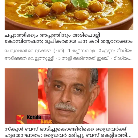
ചപ്പാത്തിക്കും അപ്പത്തിനും അടിപൊളി
കോമ്പിനേഷൻ; രുചികരമായ ചന കറി തയ്യാറാക്കാം
ചേരുവകൾ വെള്ളക്കടല (ചന) - 1 കപ്പ് സവാള - 2 എണ്ണം മീഡിയം
അരിഞ്ഞത് വെളുത്തുള്ളി - 5 അല്ലി അരിഞ്ഞത് ഇഞ്ചി - മീഡിയം
കഷ്ണം അരിഞ്ഞത് തക്കാളി - 2 മീഡിയം അരിഞ്ഞത്
സ്കൂൾ ബസ് ഓടിച്ചുകൊണ്ടിരിക്കെ ഡ്രൈവർക്ക്
ഹൃദയാഘാതം; ഡ്രൈവർ മരിച്ചു, ബസ് കെട്ടിടത്തിൽ