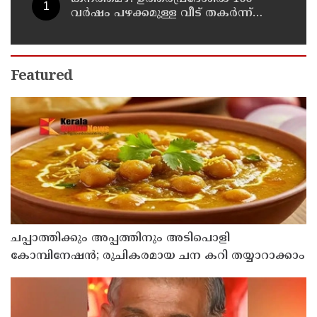
വര്‍ഷം പഴക്കമുള്ള വീട് തകര്‍ന്ന്
വീണ് രണ്ട് കുട്ടികള്‍ ഉള്‍പ്പടെ 6
പേര്‍ക്ക് ദാരുണാന്ത്യം
Featured
ചപ്പാത്തിക്കും അപ്പത്തിനും അടിപൊളി
കോമ്പിനേഷൻ; രുചികരമായ ചന കറി തയ്യാറാക്കാം