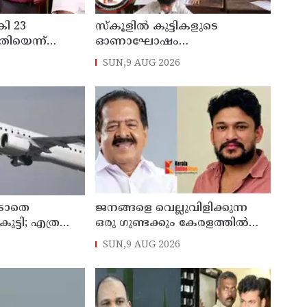
കി 23
സ്‌കൂളില്‍ കുട്ടികളുടെ
തിയെന്ന്
ഓണാഘോഷം
 ചുമത്തി
ഇല്ലാതാക്കുന്നത്
SUN,9 AUG 2026
ാന്‍ നീക്കം
എന്തിനുവേണ്ടി? പരീക്ഷ
ഷെഡ്യൂള്‍ മാറ്റിയത്
തിരുത്തുമോ?
 ഇടാതെ
ജനങ്ങളെ വെല്ലുവിളിക്കുന്ന
 കുട്ടി; എത്ര
ഒരു ഗുണ്ടക്കും കേരളത്തില്‍
ലെന്ന്
സ്ഥാനമുണ്ടാകില്ല: രമേശ്
SUN,9 AUG 2026
ടെ വിമാനം
ചെന്നിത്തല