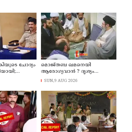
കിയുടെ ചോദ്യം
മൊജ്തബ ഖമനെയി
തിയായി;
ആരോഗ്യവാന്‍ ? ദൃശ്യം
്ട്രേറ്റിന്
പുറത്തുവിട്ട് ഇറാന്‍ മാധ്യമം
SUN,9 AUG 2026
ാക്കും