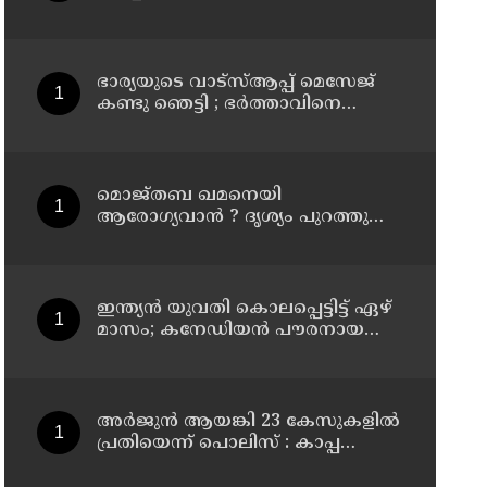
കൂത്തുപറമ്പ് മജിസ്ട്രേറ്റിന്
മുൻപില്‍ ഹാജരാക്കും
ഭാര്യയുടെ വാട്സ്ആപ്പ് മെസേജ്
കണ്ടു ഞെട്ടി ; ഭര്‍ത്താവിനെ
കൊലപ്പെടുത്തി മരണം
റോഡപകടമാക്കി മാറ്റാന്‍
കാമുകനുമായി പദ്ധതിയിട്ട
യുവതിയും സുഹൃത്തും ഒളിവില്‍
മൊജ്തബ ഖമനെയി
ആരോഗ്യവാന്‍ ? ദൃശ്യം പുറത്തുവിട്ട്
ഇറാന്‍ മാധ്യമം
ഇന്ത്യന്‍ യുവതി കൊലപ്പെട്ടിട്ട് ഏഴ്
മാസം; കനേഡിയന്‍ പൗരനായ
പങ്കാളി അറസ്റ്റില്‍
അര്‍ജുന്‍ ആയങ്കി 23 കേസുകളില്‍
പ്രതിയെന്ന് പൊലിസ് : കാപ്പ
ചുമത്തി ജയിലില്‍ അടക്കാന്‍