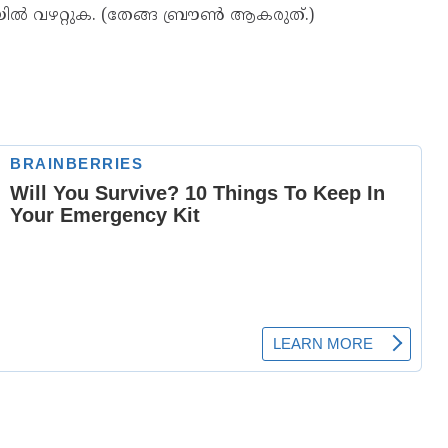
 തീയിൽ വഴറ്റുക. (തേങ്ങ ബ്രൗൺ ആകരുത്.)