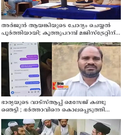
അര്‍ജുന്‍ ആയങ്കിയുടെ ചോദ്യം ചെയ്യല്‍
പൂര്‍ത്തിയായി; കൂത്തുപറമ്പ് മജിസ്ട്രേറ്റിന്
മുൻപില്‍ ഹാജരാക്കും
ഭാര്യയുടെ വാട്സ്ആപ്പ് മെസേജ് കണ്ടു
ഞെട്ടി ; ഭര്‍ത്താവിനെ കൊലപ്പെടുത്തി
മരണം റോഡപകടമാക്കി മാറ്റാന്‍
കാമുകനുമായി പദ്ധതിയിട്ട യുവതിയും
സുഹൃത്തും ഒളിവില്‍