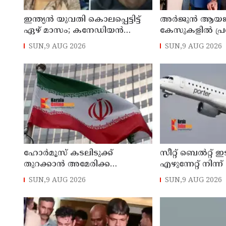
ഇന്ത്യന്‍ യുവതി കൊലപ്പെട്ടിട്ട്
അര്‍ജുന്‍ ആയങ്
ഏഴ് മാസം; കനേഡിയന്‍
കേസുകളില്‍ പ്ര
പൗരനായ പങ്കാളി അറസ്റ്റില്‍
പൊലിസ് : കാപ്പ
SUN,9 AUG 2026
SUN,9 AUG 2026
ജയിലില്‍ അടക്ക
ഹോര്‍മൂസ് കടലിടുക്ക്
സീറ്റ് ബെല്‍റ്റ്
തുറക്കാന്‍ അമേരിക്ക
എഴുന്നേറ്റ് നിന്ന്
പെരുമാറ്റം തിരുത്തണം: 6
ശ്രമിച്ചിട്ടും ഇടില്
SUN,9 AUG 2026
SUN,9 AUG 2026
ആവശ്യങ്ങളുമായി ഇറാന്‍
വാശിപിടിച്ചതോ
ദേശീയ സുരക്ഷാ കൗണ്‍സില്‍
റദ്ദാക്കി