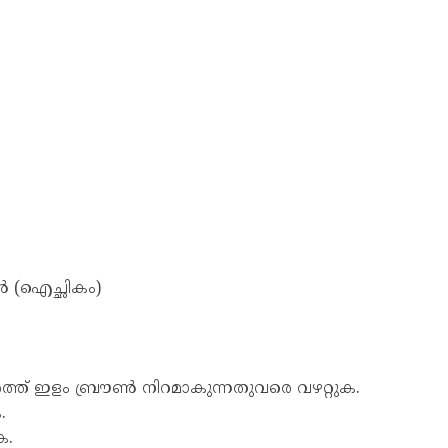
ൺ (ഐച്ഛികം)
 ചേർത്ത് ഇളം ബ്രൗൺ നിറമാകുന്നതുവരെ വഴറ്റുക.
.
ക.