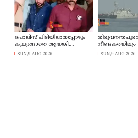
പൊലിസ് പിടിയിലായപ്പോഴും
തിരുവനന്തപുരത
കുലുങ്ങാതെ ആയങ്കി,
നീണ്ടകരയിലു
ഒളിത്താവളങ്ങളില്‍ മാറി മാറി
മത്സ്യത്തൊഴിലാ
SUN,9 AUG 2026
SUN,9 AUG 2026
താമസിച്ച് കണ്ണൂരിലെ ക്വട്ടേഷന്‍
തിരച്ചില്‍ പത്താ
നേതാവ്
ദിവസത്തിലേക്ക്