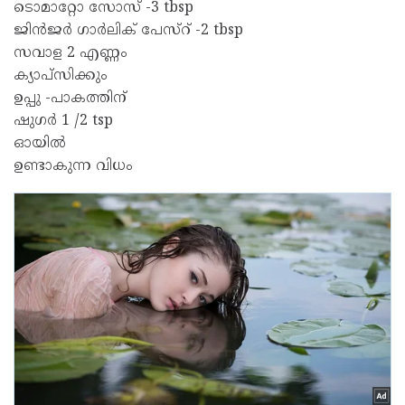
ടൊമാറ്റോ സോസ് -3 tbsp
ജിൻജർ ഗാർലിക് പേസ്റ് -2 tbsp
സവാള 2 എണ്ണം
ക്യാപ്സിക്കും
ഉപ്പു -പാകത്തിന്
ഷുഗർ 1 /2 tsp
ഓയിൽ
ഉണ്ടാകുന്ന വിധം