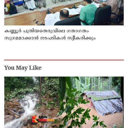
കണ്ണൂർ പുതിയതെരുവിലെ ഗതാഗതം
സുഗമമാക്കാന്‍ നടപടികള്‍ സ്വീകരിക്കും
You May Like