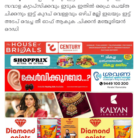
സവാള ക്യാപ്സിക്കവും ഇടുക ഇതിൽ ഫ്രൈ ചെയ്ത
ചിക്കനും ഇട്ട് കുറച് വെള്ളവും ഒഴിച് മല്ലി ഇലയും ഇട്ട്
അടപ് വെച്ച തീ ഓഫ് ആകുക .ചിക്കൻ മഞ്ചൂരിയൻ
റെഡി