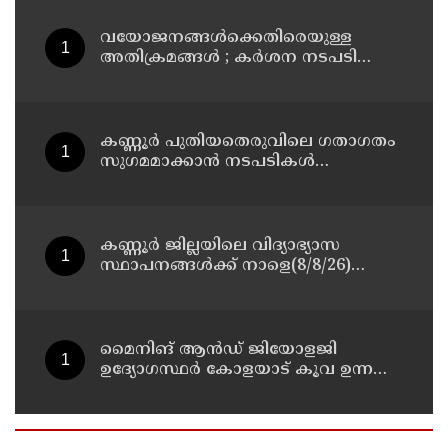
വയോജനങ്ങൾക്കെതിരെയുള്ള
അതിക്രമങ്ങൾ ; കർശന നടപടി
സ്വീകരിക്കുമെന്ന് കമ്മീഷൻ
കണ്ണൂർ പുതിയതെരുവിലെ ഗതാഗതം
സുഗമമാക്കാന്‍ നടപടികള്‍
സ്വീകരിക്കും
കണ്ണൂർ ജില്ലയിലെ വിദ്യാഭ്യാസ
സ്ഥാപനങ്ങള്‍ക്ക് നാളെ(8/8/26)
അവധി പ്രഖ്യാപിച്ചു
മൈനിങ് ആൻഡ്​ ജിയോളജി
ഉദ്യോഗസ്ഥർ കോളയാട് കൂവ ഉന്നതി
സന്ദർശിച്ചു