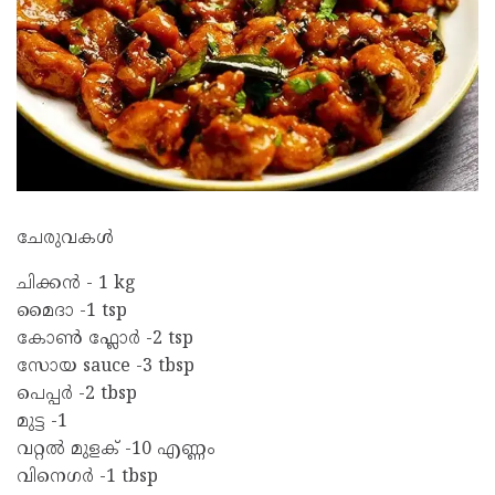
ചേരുവകൾ
ചിക്കൻ - 1 kg
മൈദാ -1 tsp
കോൺ ഫ്ലോർ -2 tsp
സോയ sauce -3 tbsp
പെപ്പർ -2 tbsp
മുട്ട -1
വറ്റൽ മുളക് -10 എണ്ണം
വിനെഗർ -1 tbsp