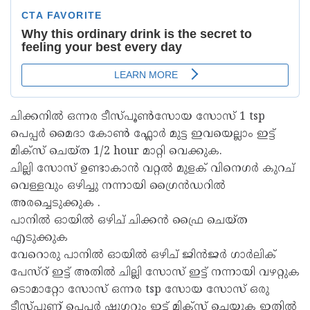
ചിക്കനിൽ ഒന്നര ടീസ്പൂൺസോയ സോസ് 1 tsp
പെപ്പർ മൈദാ കോൺ ഫ്ലോർ മുട്ട ഇവയെല്ലാം ഇട്ട്
മിക്സ് ചെയ്ത 1/2 hour മാറ്റി വെക്കുക.
ചില്ലി സോസ് ഉണ്ടാകാൻ വറ്റൽ മുളക് വിനെഗർ കുറച്
വെള്ളവും ഒഴിച്ചു നന്നായി ഗ്രൈൻഡറിൽ
അരച്ചെടുക്കുക .
പാനിൽ ഓയിൽ ഒഴിച് ചിക്കൻ ഫ്രൈ ചെയ്ത
എടുക്കുക
വേറൊരു പാനിൽ ഓയിൽ ഒഴിച് ജിൻജർ ഗാർലിക്
പേസ്റ് ഇട്ട് അതിൽ ചില്ലി സോസ് ഇട്ട് നന്നായി വഴറ്റുക
ടൊമാറ്റോ സോസ് ഒന്നര tsp സോയ സോസ് ഒരു
ടീസ്പൂണ് പെപ്പർ ഷുഗറും ഇട്ട് മിക്സ് ചെയുക ഇതിൽ