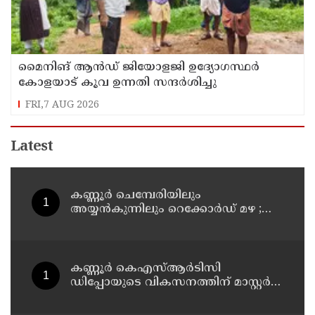
മൈനിങ് ആൻഡ്​ ജിയോളജി ഉദ്യോഗസ്ഥർ
കോളയാട് കൂവ ഉന്നതി സന്ദർശിച്ചു
FRI,7 AUG 2026
Latest
കണ്ണൂർ ചെമ്പേരിയിലും
അയ്യൻകുന്നിലും റെക്കോർഡ് മഴ ;
ഉദയഗിരിയിൽ നേരിയ ഉരുൾപൊട്ടൽ;
13 പേരെ ക്യാമ്പിലേക്ക് മാറ്റി
കണ്ണൂർ കെഎസ്ആർടിസി
ഡിപ്പോയുടെ വികസനത്തിന് മാസ്റ്റർ
പ്ലാൻ തയ്യാറാക്കി സമർപ്പിക്കും : ടി ഒ
മോഹനൻ എം എൽ എ