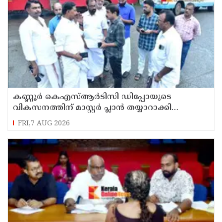
കണ്ണൂർ കെഎസ്ആർടിസി ഡിപ്പോയുടെ
വികസനത്തിന് മാസ്റ്റർ പ്ലാൻ തയ്യാറാക്കി
സമർപ്പിക്കും : ടി ഒ മോഹനൻ എം എൽ എ
FRI,7 AUG 2026