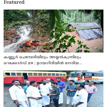
Featured
കണ്ണൂർ ചെമ്പേരിയിലും അയ്യൻകുന്നിലും
റെക്കോർഡ് മഴ ; ഉദയഗിരിയിൽ നേരിയ
ഉരുൾപൊട്ടൽ; 13 പേരെ ക്യാമ്പിലേക്ക് മാറ്റി