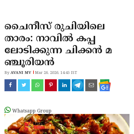
KOZHIKODE
WAYANAD
ചൈനീസ് രുചിയിലെ
KANNUR
താരം: നാവിൽ കപ്പ
KASARAGOD
ലോടിക്കുന്ന ചിക്കൻ മ
ഞ്ചൂരിയൻ
By
AVANI MV
Mar 26, 2026, 14:45 IST
Whatsapp Group