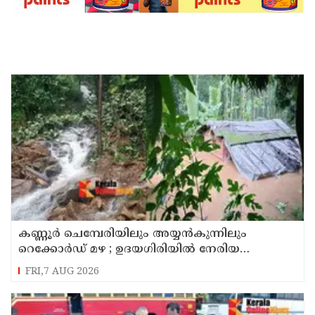
കണ്ണൂർ ചെമ്പേരിയിലും അയ്യൻകുന്നിലും
റെക്കോർഡ് മഴ ; ഉദയഗിരിയിൽ നേരിയ
ഉരുൾപൊട്ടൽ; 13 പേരെ ക്യാമ്പിലേക്ക് മാറ്റി
FRI,7 AUG 2026