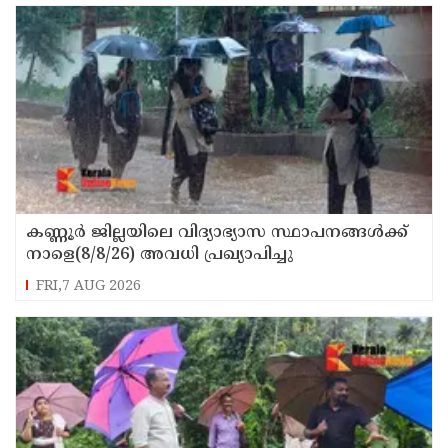
കണ്ണൂർ ജില്ലയിലെ വിദ്യാഭ്യാസ സ്ഥാപനങ്ങള്‍ക്ക്
നാളെ(8/8/26) അവധി പ്രഖ്യാപിച്ചു
FRI,7 AUG 2026