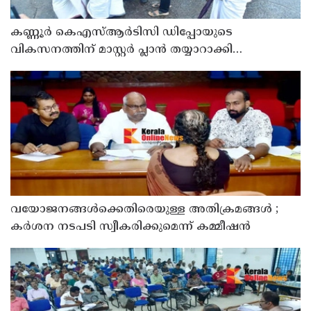
കണ്ണൂർ കെഎസ്ആർടിസി ഡിപ്പോയുടെ
വികസനത്തിന് മാസ്റ്റർ പ്ലാൻ തയ്യാറാക്കി
സമർപ്പിക്കും : ടി ഒ മോഹനൻ എം എൽ എ
വയോജനങ്ങൾക്കെതിരെയുള്ള അതിക്രമങ്ങൾ ;
കർശന നടപടി സ്വീകരിക്കുമെന്ന് കമ്മീഷൻ