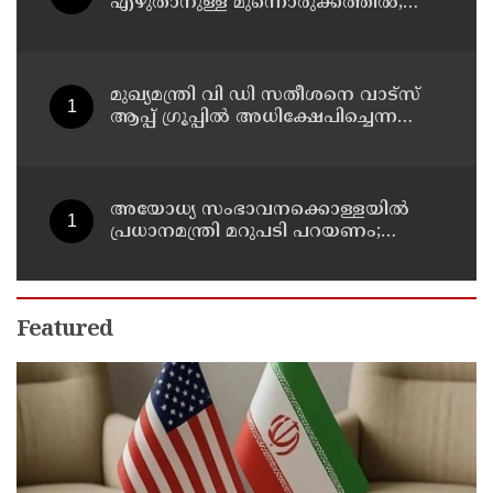
എഴുതാനുള്ള മുന്നൊരുക്കത്തില്‍;
കാസര്‍കോട് പാണത്തൂര്‍
കുടുംബാരോഗ്യ കേന്ദ്രം അടച്ചുപൂട്ടി
മുഖ്യമന്ത്രി വി ഡി സതീശനെ വാട്‌സ്
ആപ്പ് ഗ്രൂപ്പില്‍ അധിക്ഷേപിച്ചെന്ന
പരാതി; കാലടി സ്വദേശിക്ക് എതിരെ
കേസ്
അയോധ്യ സംഭാവനക്കൊള്ളയില്‍
പ്രധാനമന്ത്രി മറുപടി പറയണം;
രാമനില്‍ വിശ്വസിക്കുന്ന
സാധാരണക്കാര്‍
ആശങ്കാകുലരാണെന്ന് ഖാര്‍ഗെ
Featured