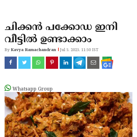
KOZHIKODE
WAYANAD
ചിക്കൻ പക്കോഡ ഇനി
KANNUR
വീട്ടിൽ ഉണ്ടാക്കാം
KASARAGOD
By
Kavya Ramachandran
Jul 5, 2025, 11:50 IST
Whatsapp Group