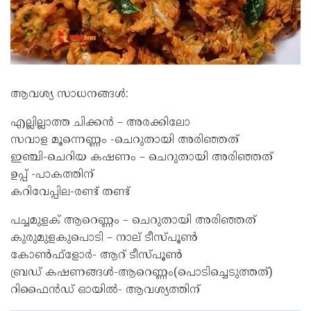
ആവശ്യ സാധനങ്ങൾ:
എല്ലില്ലാത്ത ചിക്കന്‍ – അരക്കിലോ
സവാള മൂന്നെണ്ണം -ചെറുതായി അരിഞ്ഞത്
ഇഞ്ചി-ചെറിയ കഷണം – ചെറുതായി അരിഞ്ഞത്
ഉപ്പ് -പാകത്തിന്
കറിവേപ്പില-രണ്ട് തണ്ട്
പച്ചമുളക് ആറെണ്ണം – ചെറുതായി അരിഞ്ഞത്
കുരുമുളകുപൊടി – നാല് ടീസ്പൂണ്‍
കോണ്‍ഫ്ളോര്‍- ആറ് ടീസ്പൂണ്‍
ബ്രഡ് കഷണങ്ങള്‍-ആറെണ്ണം(പൊടിച്ചെടുത്തത്)
റിഫൈന്‍ഡ് ഓയില്‍- ആവശ്യത്തിന്