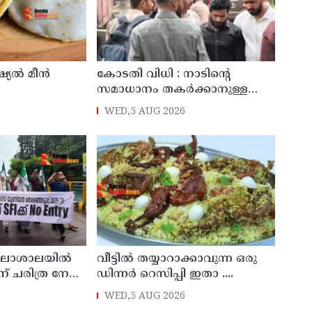
്യൽ മീൻ
കോടതി വിധി : നാടിന്റെ
സമാധാനം തകര്‍ക്കാനുള്ള
എസ്.ഡി.പി.ഐയുടെ
WED,5 AUG 2026
നീക്കങ്ങള്‍ക്കേറ്റ തിരിച്ചടിയെന്ന്
സിപിഎം
കലാശാലയിൽ
വീട്ടിൽ തയ്യാറാക്കാവുന്ന ഒരു
ചരിത്ര നേട്ടം
ഡിന്നർ റെസിപ്പി ഇതാ ....
എക്സിക്യുട്ടീവ്
WED,5 AUG 2026
ഫാത്തിമ