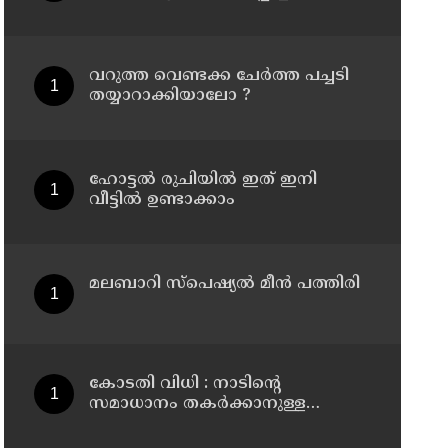
ആറ് വര്‍ഷം കഠിനതടവും 60,000
രൂപ പിഴയും
‌വറുത്ത വെണ്ടക്ക ചേർത്ത പച്ചടി
തയ്യാറാക്കിയാലോ ?
ഹോട്ടൽ രുചിയിൽ ഇത് ഇനി
വീട്ടിൽ ഉണ്ടാക്കാം
മലബാറി സ്പെഷ്യൽ മീൻ പത്തിരി
കോടതി വിധി : നാടിന്റെ
സമാധാനം തകര്‍ക്കാനുള്ള
എസ്.ഡി.പി.ഐയുടെ
നീക്കങ്ങള്‍ക്കേറ്റ തിരിച്ചടിയെന്ന്