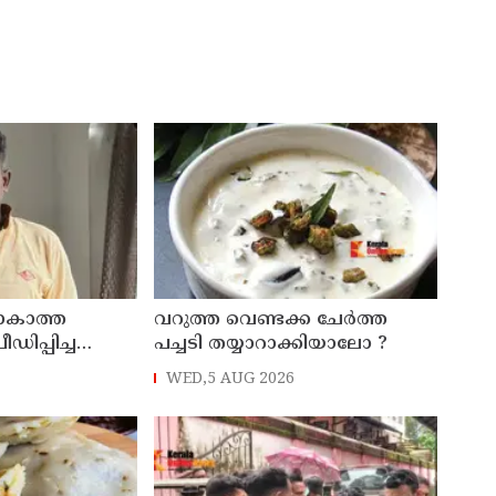
യാകാത്ത
‌വറുത്ത വെണ്ടക്ക ചേർത്ത
ഡിപ്പിച്ച
പച്ചടി തയ്യാറാക്കിയാലോ ?
ര്‍ഷം
WED,5 AUG 2026
000 രൂപ