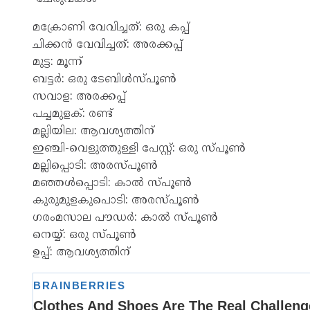
മക്രോണി വേവിച്ചത്: ഒരു കപ്പ്
ചിക്കൻ വേവിച്ചത്: അരക്കപ്പ്
മുട്ട: മൂന്ന്
ബട്ടർ: ഒരു ടേബിൾസ്പൂൺ
സവാള: അരക്കപ്പ്
പച്ചമുളക്: രണ്ട്
മല്ലിയില: ആവശ്യത്തിന്
ഇഞ്ചി-വെളുത്തുള്ളി പേസ്റ്റ്: ഒരു സ്പൂൺ
മല്ലിപ്പൊടി: അരസ്പൂൺ
മഞ്ഞൾപ്പൊടി: കാൽ സ്പൂൺ
കുരുമുളകുപൊടി: അരസ്പൂൺ
ഗരംമസാല പൗഡർ: കാൽ സ്പൂൺ
നെയ്യ്: ഒരു സ്പൂൺ
ഉപ്പ്: ആവശ്യത്തിന്