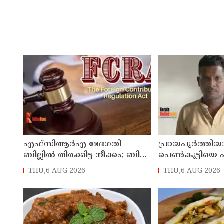
എഫ്‌സിആര്‍എ ഭേദഗതി
പ്രായപൂര്‍ത്തി
ബില്ലില്‍ തിരക്കിട്ട നീക്കം; ബില്‍
പെണ്‍കുട്ടിയെ പീ
നാളെയോ മറ്റന്നാളോ
പ്രതിക്ക് ആറ് വ
THU,6 AUG 2026
THU,6 AUG 2026
കൊണ്ടുവന്നേക്കും
കഠിനതടവും 60,
പിഴയും