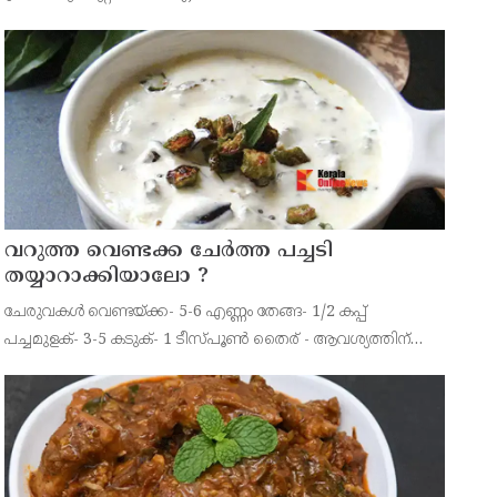
പ്രതിക്ക് ശിക്ഷ വിധിച്ചത്.
‌വറുത്ത വെണ്ടക്ക ചേർത്ത പച്ചടി
തയ്യാറാക്കിയാലോ ?
ചേരുവകൾ വെണ്ടയ്ക്ക- 5-6 എണ്ണം തേങ്ങ- 1/2 കപ്പ്
പച്ചമുളക്- 3-5 കടുക്- 1 ടീസ്പൂൺ തൈര് - ആവശ്യത്തിന്
കടുക്, കറിവേപ്പില, വറ്റൽമുളക്, വെളിച്ചെണ്ണ- താളിക്കാൻ
തയ്യാറാക്കുന്ന വിധം വെണ്ടയ്ക്ക നേർത്തരിഞ്ഞ് ഉപ്