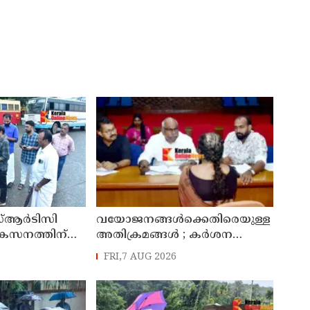
്ആർടിസി
വയോജനങ്ങൾക്കെതിരെയുള്ള
ികസനത്തിന്
അതിക്രമങ്ങൾ ; കർശന
്യാറാക്കി
നടപടി സ്വീകരിക്കുമെന്ന്
FRI,7 AUG 2026
 ടി ഒ മോഹനൻ
കമ്മീഷൻ