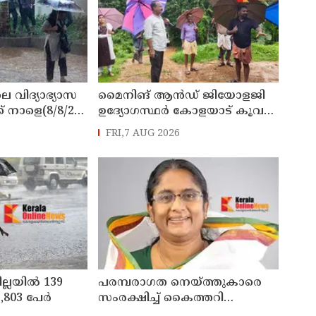
െ വിദ്യാഭ്യാസ
മൈനിങ് ആൻഡ്​ ജിയോളജി
് നാളെ(8/8/26)
ഉദ്യോഗസ്ഥർ കോളയാട് കൂവ
്ചു
ഉന്നതി സന്ദർശിച്ചു
FRI,7 AUG 2026
ില്ലയിൽ 139
പരമ്പരാഗത നെയ്ത്തുകാരെ
803 പേര്‍
സംരക്ഷിച്ച് കൈത്തറി
മേഖലയുടെ