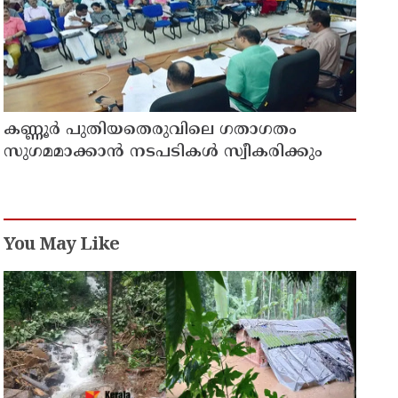
കണ്ണൂർ പുതിയതെരുവിലെ ഗതാഗതം
സുഗമമാക്കാന്‍ നടപടികള്‍ സ്വീകരിക്കും
You May Like