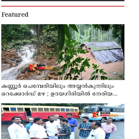
Featured
കണ്ണൂർ ചെമ്പേരിയിലും അയ്യൻകുന്നിലും
റെക്കോർഡ് മഴ ; ഉദയഗിരിയിൽ നേരിയ
ഉരുൾപൊട്ടൽ; 13 പേരെ ക്യാമ്പിലേക്ക് മാറ്റി