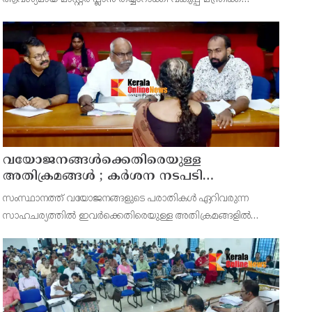
സമർപ്പിക്കുമെന്ന് അഡ്വ.ടി ഒ മോഹനൻ എംഎൽഎ
അറിയിച്ചു. ഡിപ്പോയ്ക്ക് നാല് ഏക്കറിൽ അധികം വരുന്ന
സ്ഥലമുണ്ട്
വയോജനങ്ങൾക്കെതിരെയുള്ള
അതിക്രമങ്ങൾ ; കർശന നടപടി
സ്വീകരിക്കുമെന്ന് കമ്മീഷൻ
സംസ്ഥാനത്ത് വയോജനങ്ങളുടെ പരാതികൾ ഏറിവരുന്ന
സാഹചര്യത്തിൽ ഇവർക്കെതിരെയുള്ള അതിക്രമങ്ങളിൽ
കർശന നടപടി സ്വീകരിക്കുമെന്ന് വയോജന കമ്മീഷൻ
ചെയർമാൻ അഡ്വ. കെ. സോമപ്രസാദ്.