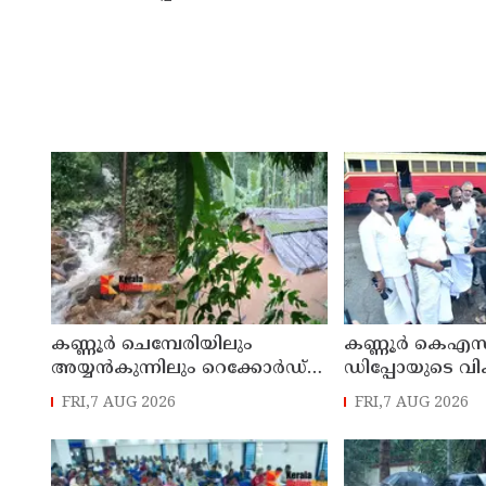
കണ്ണൂർ ചെമ്പേരിയിലും
കണ്ണൂർ കെഎസ
അയ്യൻകുന്നിലും റെക്കോർഡ്
ഡിപ്പോയുടെ വ
മഴ ; ഉദയഗിരിയിൽ നേരിയ
മാസ്റ്റർ പ്ലാൻ തയ
FRI,7 AUG 2026
FRI,7 AUG 2026
ഉരുൾപൊട്ടൽ; 13 പേരെ
സമർപ്പിക്കും :
ക്യാമ്പിലേക്ക് മാറ്റി
എം എൽ എ