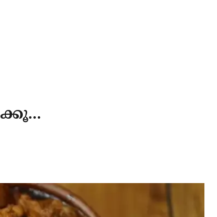
കൂ...