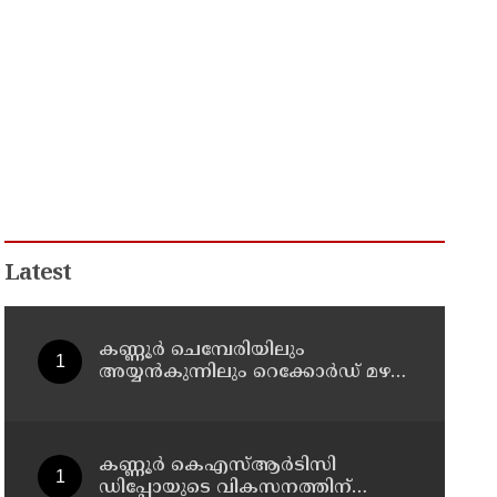
Latest
കണ്ണൂർ ചെമ്പേരിയിലും
അയ്യൻകുന്നിലും റെക്കോർഡ് മഴ ;
ഉദയഗിരിയിൽ നേരിയ
ഉരുൾപൊട്ടൽ; 13 പേരെ
ക്യാമ്പിലേക്ക് മാറ്റി
കണ്ണൂർ കെഎസ്ആർടിസി
ഡിപ്പോയുടെ വികസനത്തിന്