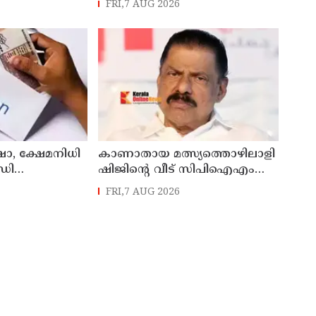
FRI,7 AUG 2026
ആധുനികവത്കരണം
സാധ്യമാക്കും: ഡെപ്യൂട്ടി
സ്പീക്കർ ഷാനിമോൾ ഉസ്മാൻ
ഷാ, ക്ഷേമനിധി
കാണാതായ മത്സ്യത്തൊഴിലാളി
ഡി
ഷിജിന്റെ വീട് സിപിഐഎം
നൽകും
സംസ്ഥാന സെക്രട്ടറി എം.വി.
FRI,7 AUG 2026
ഗോവിന്ദൻ സന്ദർശിച്ചു