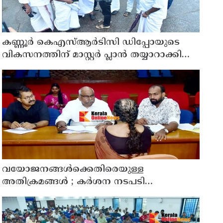
കണ്ണൂർ കെഎസ്ആർടിസി ഡിപ്പോയുടെ
വികസനത്തിന് മാസ്റ്റർ പ്ലാൻ തയ്യാറാക്കി
സമർപ്പിക്കും : ടി ഒ മോഹനൻ എം എൽ എ
വയോജനങ്ങൾക്കെതിരെയുള്ള
അതിക്രമങ്ങൾ ; കർശന നടപടി
സ്വീകരിക്കുമെന്ന് കമ്മീഷൻ