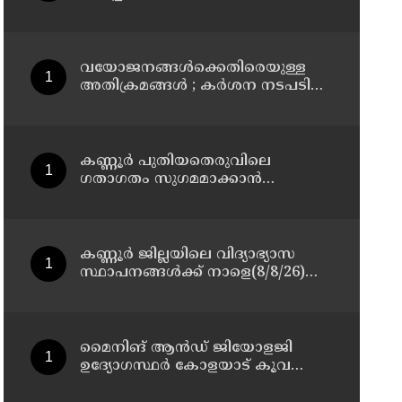
മാസ്റ്റർ പ്ലാൻ തയ്യാറാക്കി
സമർപ്പിക്കും : ടി ഒ മോഹനൻ എം
എൽ എ
വയോജനങ്ങൾക്കെതിരെയുള്ള
അതിക്രമങ്ങൾ ; കർശന നടപടി
സ്വീകരിക്കുമെന്ന് കമ്മീഷൻ
കണ്ണൂർ പുതിയതെരുവിലെ
ഗതാഗതം സുഗമമാക്കാന്‍
നടപടികള്‍ സ്വീകരിക്കും
കണ്ണൂർ ജില്ലയിലെ വിദ്യാഭ്യാസ
സ്ഥാപനങ്ങള്‍ക്ക് നാളെ(8/8/26)
അവധി പ്രഖ്യാപിച്ചു
മൈനിങ് ആൻഡ്​ ജിയോളജി
ഉദ്യോഗസ്ഥർ കോളയാട് കൂവ
ഉന്നതി സന്ദർശിച്ചു