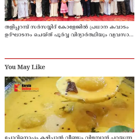
തളിപ്പറമ്പ് സർസയ്യിദ് കോളേജിൽ പ്രധാന കവാടം
ഉദ്ഘാടനം ചെയ്ത് പൂർവ്വ വിദ്യാർത്ഥിയും വ്യവസായ
മന്ത്രിയുമായ പി കെ കുഞ്ഞാലിക്കുട്ടി
You May Like
ചോറിനൊപ്പം കഴിച്ചാൽ വീണ്ടും വിളമ്പാൻ പറയുന്ന