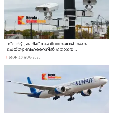
സ്മാര്‍ട്ട് ട്രാഫിക് സംവിധാനങ്ങള്‍ ഗുണം
ചെയ്തു; ബഹ്‌റൈനില്‍ ഗതാഗത
നിയമലംഘനങ്ങളും അപകടങ്ങളും കുറഞ്ഞു
MON,10 AUG 2026