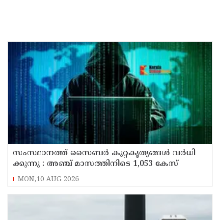
സം​സ്ഥാ​ന​ത്ത് സൈ​ബ​ര്‍ കു​റ്റ​കൃ​ത്യ​ങ്ങ​ൾ വ​ർ​ധി​
ക്കു​ന്നു : അഞ്ച്​ മാസത്തിനിടെ 1,053 കേസ്
MON,10 AUG 2026