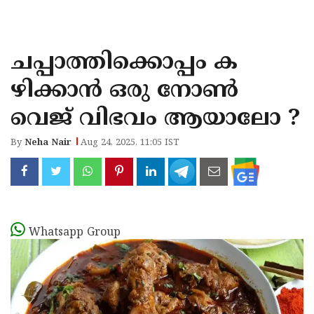
KOZHIKODE
WAYANAD
ചപ്പാത്തിക്കൊപ്പം ക
KANNUR
ഴിക്കാൻ ഒരു നോൺ
KASARAGOD
വെജ് വിഭവം ആയാലോ ?
By
Neha Nair
Aug 24, 2025, 11:05 IST
Whatsapp Group