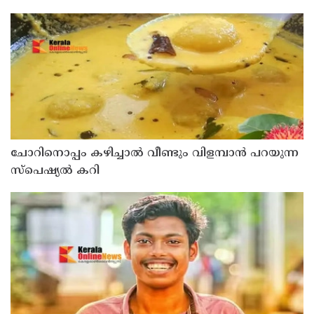
ചോറിനൊപ്പം കഴിച്ചാൽ വീണ്ടും വിളമ്പാൻ പറയുന്ന
സ്പെഷ്യൽ കറി