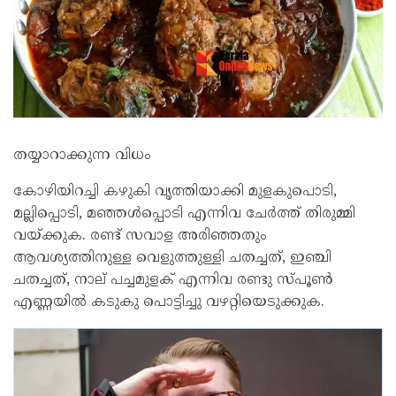
തയ്യാറാക്കുന്ന വിധം
കോഴിയിറച്ചി കഴുകി വൃത്തിയാക്കി മുളകുപൊടി,
മല്ലിപ്പൊടി, മഞ്ഞൾപ്പൊടി എന്നിവ ചേർത്ത് തിരുമ്മി
വയ്‌ക്കുക. രണ്ട് സവാള അരിഞ്ഞതും
ആവശ്യത്തിനുള്ള വെളുത്തുള്ളി ചതച്ചത്, ഇഞ്ചി
ചതച്ചത്, നാല് പച്ചമുളക് എന്നിവ രണ്ടു സ്‌പൂൺ
എണ്ണയിൽ കടുകു പൊട്ടിച്ചു വഴറ്റിയെടുക്കുക.