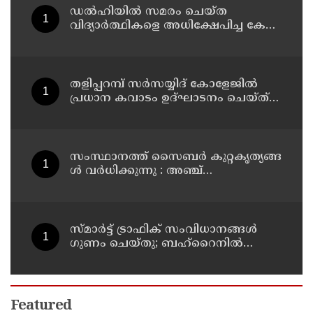
ഡൽഹിയിൽ സമരം ചെയ്ത
വിദ്യാർത്ഥികളെ അധിക്ഷേപിച്ച കേസ്
; ടി ജി മോഹൻദാസ് കുറ്റം സമ്മതിച്ചു
തളിപ്പറമ്പ് സർസയ്യിദ് കോളേജിൽ
പ്രധാന കവാടം ഉദ്ഘാടനം ചെയ്ത്
പൂർവ്വ വിദ്യാർത്ഥിയും വ്യവസായ
മന്ത്രിയുമായ പി കെ കുഞ്ഞാലിക്കുട്ടി
സം​സ്ഥാ​ന​ത്ത് സൈ​ബ​ര്‍ കു​റ്റ​കൃ​ത്യ​ങ്ങ​
ൾ വ​ർ​ധി​ക്കു​ന്നു : അഞ്ച്​
മാസത്തിനിടെ 1,053 കേസ്
സ്മാര്‍ട്ട് ട്രാഫിക് സംവിധാനങ്ങള്‍
ഗുണം ചെയ്തു; ബഹ്‌റൈനില്‍
ഗതാഗത നിയമലംഘനങ്ങളും
അപകടങ്ങളും കുറഞ്ഞു
Featured