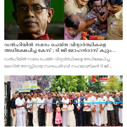
ഡൽഹിയിൽ സമരം ചെയ്ത വിദ്യാർത്ഥികളെ
അധിക്ഷേപിച്ച കേസ് ; ടി ജി മോഹൻദാസ് കുറ്റം
സമ്മതിച്ചു
ഡൽഹിയിൽ സമരം ചെയ്ത വിദ്യാർത്ഥികളെ അധിക്ഷേപിച്ച
കേസിൽ അറസ്റ്റിലായ സംഘപരിവാർ സഹയാത്രികൻ ടി ജി
മോഹൻദാസ് കുറ്റം സമ്മതിച്ചു. ആദ്യം ഇയാൾ അന്വേഷണത്തോട്
സഹകരിച്ചിരുന്നില്ല. ജാമ്യം നൽകിയാൽ തെളിവുകൾ നശിപ്പിക്ക