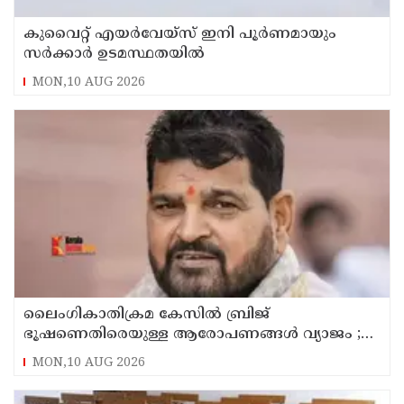
കുവൈറ്റ് എയര്‍വേയ്സ് ഇനി പൂര്‍ണമായും
സര്‍ക്കാര്‍ ഉടമസ്ഥതയില്‍
MON,10 AUG 2026
ലൈംഗികാതിക്രമ കേസിൽ ബ്രിജ്
ഭൂഷണെതിരെയുള്ള ആരോപണങ്ങൾ വ്യാജം ;
പിന്നിൽ രാഷ്ട്രീയ ഗൂഢാലോചനയെന്ന് ഡൽഹി
MON,10 AUG 2026
കോടതി