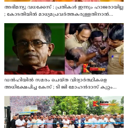
അഭിമന്യു വധക്കേസ് : പ്രതികൾ ഇന്നും ഹാജരായില്ല
; കോടതിയിൽ മാധ്യമപ്രവർത്തകരുള്ളതിനാൽ
ഹാജരാകാൻ ബുദ്ധിമുട്ടെന്ന് പ്രതികൾ
ഡൽഹിയിൽ സമരം ചെയ്ത വിദ്യാർത്ഥികളെ
അധിക്ഷേപിച്ച കേസ് ; ടി ജി മോഹൻദാസ് കുറ്റം
സമ്മതിച്ചു