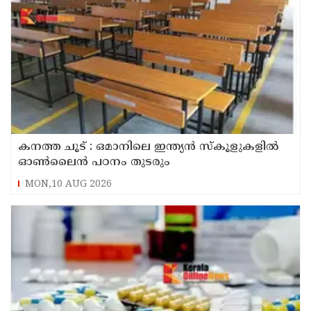
കനത്ത ചൂട് : ഒമാനിലെ ഇന്ത്യന്‍ സ്‌കൂളുകളില്‍
ഓണ്‍ലൈന്‍ പഠനം തുടരും
MON,10 AUG 2026