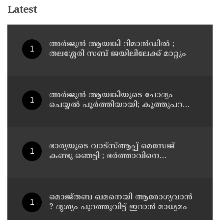
Latest
അര്‍ജുന്‍ ആയങ്കി റിമാന്‍ഡില്‍ ;
തലശ്ശേരി സബ് ജയിലിലേക്ക് മാറ്റും
അര്‍ജുന്‍ ആയങ്കിയുടെ ചോദ്യം
ചെയ്യല്‍ പൂര്‍ത്തിയായി; കൂത്തുപറമ്പ്
മജിസ്ട്രേറ്റിന് മുൻപില്‍ ഹാജരാക്കും
ഭാര്യയുടെ വാട്സ്ആപ്പ് മെസേജ്
കണ്ടു ഞെട്ടി ; ഭര്‍ത്താവിനെ
കൊലപ്പെടുത്തി മരണം
റോഡപകടമാക്കി മാറ്റാന്‍
കാമുകനുമായി പദ്ധതിയിട്ട
യുവതിയും സുഹൃത്തും ഒളിവില്‍
മൊജ്തബ ഖമനെയി ആരോഗ്യവാന്‍
? ദൃശ്യം പുറത്തുവിട്ട് ഇറാന്‍ മാധ്യമം