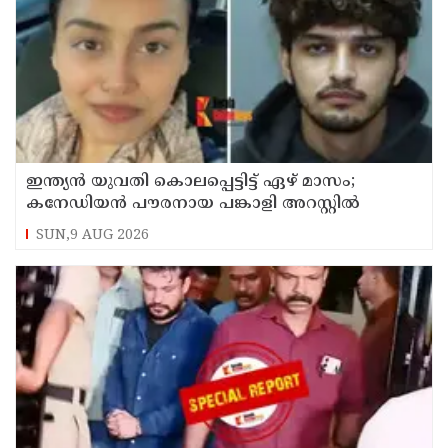
ഇന്ത്യന്‍ യുവതി കൊലപ്പെട്ടിട്ട് ഏഴ് മാസം;
കനേഡിയന്‍ പൗരനായ പങ്കാളി അറസ്റ്റില്‍
SUN,9 AUG 2026