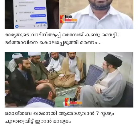
ഭാര്യയുടെ വാട്സ്ആപ്പ് മെസേജ് കണ്ടു ഞെട്ടി ;
ഭര്‍ത്താവിനെ കൊലപ്പെടുത്തി മരണം
റോഡപകടമാക്കി മാറ്റാന്‍ കാമുകനുമായി
പദ്ധതിയിട്ട യുവതിയും സുഹൃത്തും ഒളിവില്‍
മൊജ്തബ ഖമനെയി ആരോഗ്യവാന്‍ ? ദൃശ്യം
പുറത്തുവിട്ട് ഇറാന്‍ മാധ്യമം