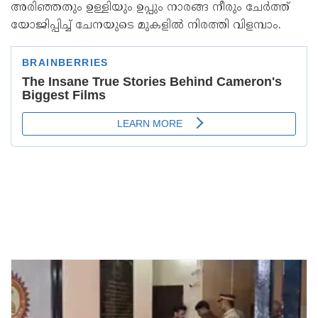
അരിഞ്ഞതും ഉള്ളിയും ഉപ്പും നാരങ്ങ നീരും ചേർത്ത്
യോജിപ്പിച്ച് ചേനയുടെ മുകളിൽ നിരത്തി വിളമ്പാം.