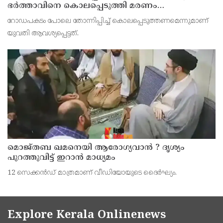
ഭര്‍ത്താവിനെ കൊലപ്പെടുത്തി മരണം
റോഡപകടമാക്കി മാറ്റാന്‍ കാമുകനുമായി
റോഡപകടം പോലെ തോന്നിപ്പിച്ച് കൊലപ്പെടുത്തണമെന്നുമാണ്
പദ്ധതിയിട്ട യുവതിയും സുഹൃത്തും ഒളിവില്‍
യുവതി ആവശ്യപ്പെട്ടത്.
മൊജ്തബ ഖമനെയി ആരോഗ്യവാന്‍ ? ദൃശ്യം
പുറത്തുവിട്ട് ഇറാന്‍ മാധ്യമം
12 സെക്കന്‍ഡ് മാത്രമാണ് വീഡിയോയുടെ ദൈര്‍ഘ്യം.
Explore Kerala Onlinenews