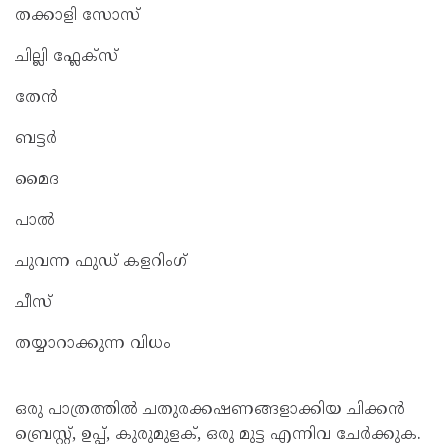
തക്കാളി സോസ്
ചില്ലി ഫ്ലേക്സ്
തേൻ
ബട്ടർ
മൈദ
പാൽ
ചുവന്ന ഫുഡ് കളറിംഗ്
ചീസ്
തയ്യാറാക്കുന്ന വിധം
ഒരു പാത്രത്തിൽ ചതുരക്കഷണങ്ങളാക്കിയ ചിക്കൻ
ബ്രെസ്റ്റ്, ഉപ്പ്, കുരുമുളക്, ഒരു മുട്ട എന്നിവ ചേർക്കുക.