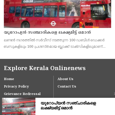
യൂറോപ്യന്‍ സഞ്ചാരികളെ ലക്ഷ്യമിട്ട് ഒമാന്‍
ലണ്ടന്‍ നഗരത്തില്‍ സര്‍വീസ് നടത്തുന്ന 100 ഡബിള്‍ ഡെക്കര്‍
ബസുകളിലും 100 പ്രശസ്തമായ ബ്ലാക്ക് ടാക്‌സികളിലുമാണ്
ഒമാന്‍ ടൂറിസത്തിന്റെ ആകര്‍ഷകമായ പരസ്യങ്ങള്‍
പതിപ്പിച്ചിരിക്കുന്നത്.
Explore Kerala Onlinenews
Home
About Us
Privacy Policy
Contact Us
Grievance Redressal