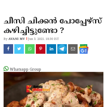
KOZHIKODE
WAYANAD
ചീസി ചിക്കൻ പോപ്പേഴ്സ്
KANNUR
കഴിച്ചിട്ടുണ്ടോ ?
KASARAGOD
By
AVANI MV
Jun 3, 2025, 18:30 IST
Whatsapp Group