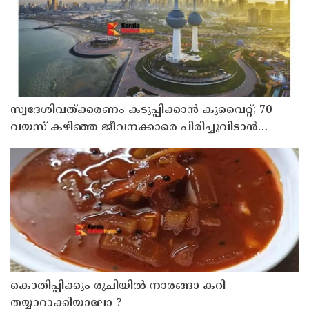
സ്വദേശിവത്ക്കരണം കടുപ്പിക്കാന്‍ കുവൈറ്റ്; 70
വയസ് കഴിഞ്ഞ ജീവനക്കാരെ പിരിച്ചുവിടാന്‍
തീരുമാനം
കൊതിപ്പിക്കും രുചിയിൽ നാരങ്ങാ കറി
തയ്യാറാക്കിയാലോ ?