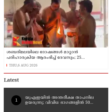
ശബരിമലയിലെ ദോഷങ്ങൾ മാറ്റാൻ
പരിഹാരക്രിയ ആരംഭിച്ച് ദേവസ്വം; 25
ക്ഷേത്രങ്ങളിൽ പ്രത്യേക പൂജ
THU,6 AUG 2026
Latest
യുഎഇയില്‍ അന്തരീക്ഷ താപനില
ഉയരുന്നു; വിവിധ ഭാഗങ്ങളില്‍ 50
ഡിഗ്രിക്ക് മുകളില്‍ ചൂട്