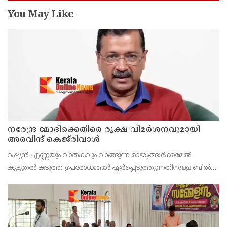
You May Like
നരേന്ദ്ര മോദിക്കെതിരെ രൂക്ഷ വിമർശനവുമായി
അരവിന്ദ് കെജ്‌രിവാൾ
റഷ്യൻ എണ്ണയും വാതകവും വാങ്ങുന്ന രാജ്യങ്ങൾക്കമേൽ
കൂടുതൽ കടുത്ത ഉപരോധങ്ങൾ ഏർപ്പെടുത്തുന്നതിനുള്ള ബിൽ
പാസാക്കാൻ യു.എസ് സെനറ്റിൽ നീക്കം നടത്തുന്നതിനിടെ,
ഇന്ത്യൻ പ്രധാനമന്ത്രി നരേന്ദ്ര മോദിക്കെതിരെ രൂക്ഷ