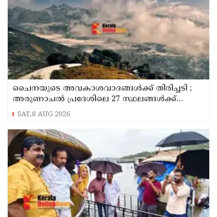
ചൈനയുടെ അവകാശവാദങ്ങൾക്ക് തിരിച്ചടി ;
അരുണാചൽ പ്രദേശിലെ 27 സ്ഥലങ്ങൾക്ക്
ഔദ്യോഗിക പേരുകൾ നൽകി ഇന്ത്യ
SAT,8 AUG 2026