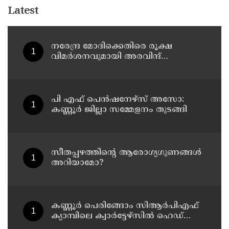
Latest
നരേന്ദ്ര മോദിക്കെതിരെ രൂക്ഷ
വിമർശനവുമായി അരവിന്ദ്
കെജ്‌രിവാൾ
പി എഫ് പെൻഷനേഴ്സ് അസോ:
കണ്ണൂർ ജില്ലാ സമ്മേളനം തുടങ്ങി
സീതപ്പഴത്തിന്റെ ആരോഗ്യഗുണങ്ങൾ
അറിയാമോ?
കണ്ണൂര്‍ പെരിങ്ങോം സിആര്‍പിഎഫ്
ക്യാമ്പിലെ ക്വാര്‍ട്ടേഴ്സില്‍ ഹെഡ്
കോണ്‍സ്റ്റബിളിനെ മരിച്ച നിലയില്‍