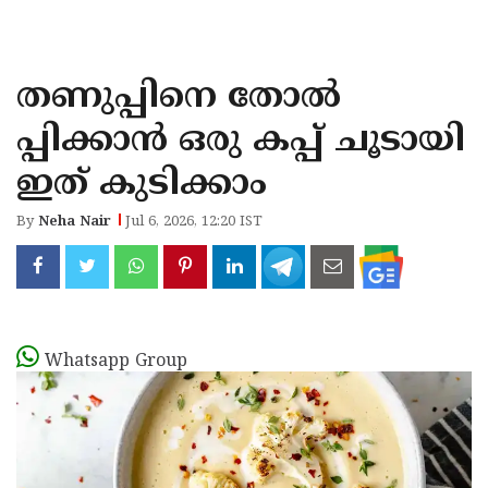
KOZHIKODE
WAYANAD
തണുപ്പിനെ തോൽ
KANNUR
പ്പിക്കാൻ ഒരു കപ്പ് ചൂടായി
KASARAGOD
ഇത് കുടിക്കാം
By
Neha Nair
Jul 6, 2026, 12:20 IST
Whatsapp Group