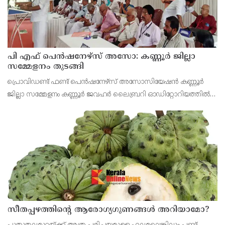
പി എഫ് പെൻഷനേഴ്സ് അസോ: കണ്ണൂർ ജില്ലാ
സമ്മേളനം തുടങ്ങി
പ്രൊവിഡണ്ട് ഫണ്ട് പെൻഷനേഴ്സ് അസോസിയേഷൻ കണ്ണൂർ
ജില്ലാ സമ്മേളനം കണ്ണൂർ ജവഹർ ലൈബ്രറി ഓഡിറ്റോറിയത്തിൽ
വി കെ സനോജ് എം എൽ എ ഉൽഘാടനം ചെയ്തു. പ്രസിഡണ്ട് പി
ഭരതൻ അദ്ധ്യക്ഷത വഹിച്ചു.
സീതപ്പഴത്തിന്റെ ആരോഗ്യഗുണങ്ങൾ അറിയാമോ?