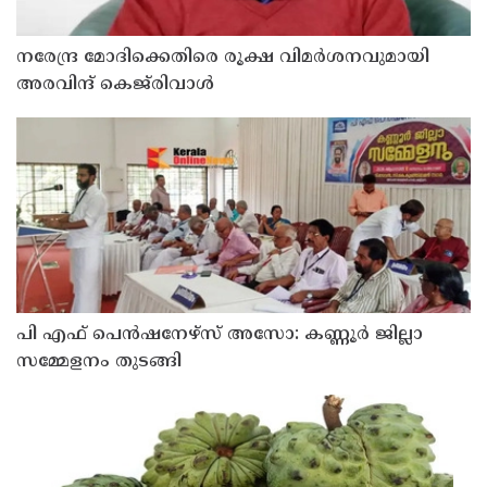
നരേന്ദ്ര മോദിക്കെതിരെ രൂക്ഷ വിമർശനവുമായി
അരവിന്ദ് കെജ്‌രിവാൾ
പി എഫ് പെൻഷനേഴ്സ് അസോ: കണ്ണൂർ ജില്ലാ
സമ്മേളനം തുടങ്ങി