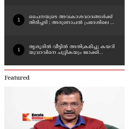
കണ്ടെത്തി
ചൈനയുടെ അവകാശവാദങ്ങൾക്ക്
തിരിച്ചടി ; അരുണാചൽ പ്രദേശിലെ 27
സ്ഥലങ്ങൾക്ക് ഔദ്യോഗിക പേരുകൾ
നൽകി ഇന്ത്യ
തൃശൂരിൽ വീട്ടിൽ അതിക്രമിച്ചു കയറി
യുവാവിനെ ചുറ്റികയും ജാക്കി
ലിവറും ഉപയോഗിച്ച് തലക്കടിച്ച്
കൊലപ്പെടുത്താൻ ശ്രമിച്ച കേസ് :
രണ്ടു പേർ പിടിയിൽ
Featured