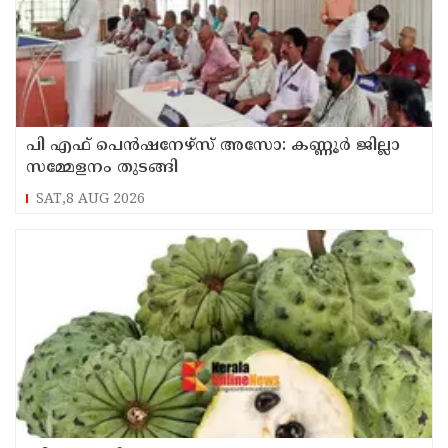
പി എഫ് പെൻഷനേഴ്സ് അസോ: കണ്ണൂർ ജില്ലാ
സമ്മേളനം തുടങ്ങി
SAT,8 AUG 2026