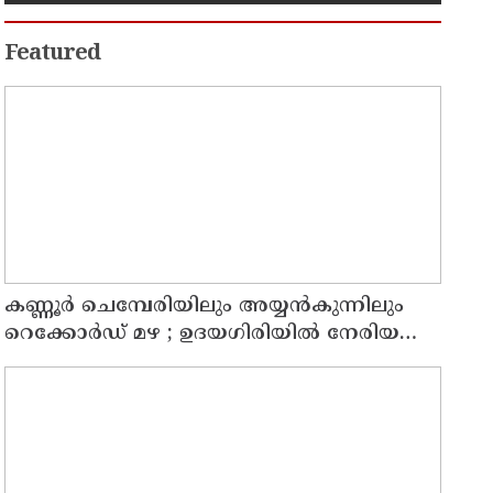
Featured
കണ്ണൂർ ചെമ്പേരിയിലും അയ്യൻകുന്നിലും
റെക്കോർഡ് മഴ ; ഉദയഗിരിയിൽ നേരിയ
ഉരുൾപൊട്ടൽ; 13 പേരെ ക്യാമ്പിലേക്ക് മാറ്റി