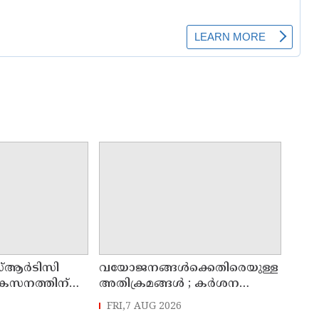
്ആർടിസി
വയോജനങ്ങൾക്കെതിരെയുള്ള
ികസനത്തിന്
അതിക്രമങ്ങൾ ; കർശന
്യാറാക്കി
നടപടി സ്വീകരിക്കുമെന്ന്
FRI,7 AUG 2026
 ടി ഒ മോഹനൻ
കമ്മീഷൻ