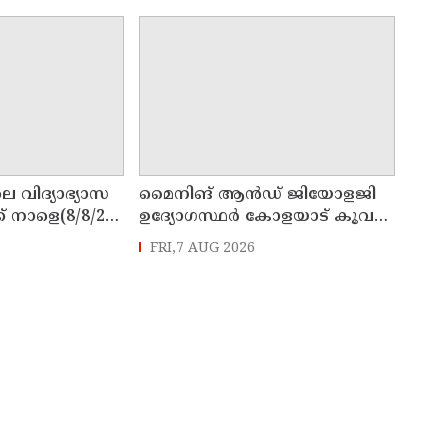
െ വിദ്യാഭ്യാസ
മൈനിങ് ആൻഡ്​ ജിയോളജി
് നാളെ(8/8/26)
ഉദ്യോഗസ്ഥർ കോളയാട് കൂവ
്ചു
ഉന്നതി സന്ദർശിച്ചു
FRI,7 AUG 2026