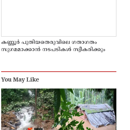
കണ്ണൂർ പുതിയതെരുവിലെ ഗതാഗതം
സുഗമമാക്കാന്‍ നടപടികള്‍ സ്വീകരിക്കും
You May Like