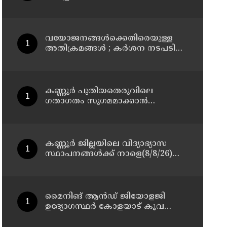
മാസ്റ്റർ പ്ലാൻ തയ്യാറാക്കി
സമർപ്പിക്കും : ടി ഒ മോഹനൻ എം
എൽ എ
വയോജനങ്ങൾക്കെതിരെയുള്ള
അതിക്രമങ്ങൾ ; കർശന നടപടി
സ്വീകരിക്കുമെന്ന് കമ്മീഷൻ
കണ്ണൂർ പുതിയതെരുവിലെ
ഗതാഗതം സുഗമമാക്കാന്‍
നടപടികള്‍ സ്വീകരിക്കും
കണ്ണൂർ ജില്ലയിലെ വിദ്യാഭ്യാസ
സ്ഥാപനങ്ങള്‍ക്ക് നാളെ(8/8/26)
അവധി പ്രഖ്യാപിച്ചു
മൈനിങ് ആൻഡ്​ ജിയോളജി
ഉദ്യോഗസ്ഥർ കോളയാട് കൂവ
ഉന്നതി സന്ദർശിച്ചു