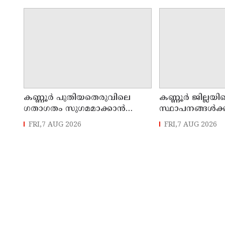
ക്യാമ്പിലേക്ക് മാറ്റി
എം എൽ എ
കണ്ണൂർ പുതിയതെരുവിലെ
കണ്ണൂർ ജില്ലയില
ഗതാഗതം സുഗമമാക്കാന്‍
സ്ഥാപനങ്ങള്‍ക്ക
നടപടികള്‍ സ്വീകരിക്കും
അവധി പ്രഖ്യാപിച
FRI,7 AUG 2026
FRI,7 AUG 2026