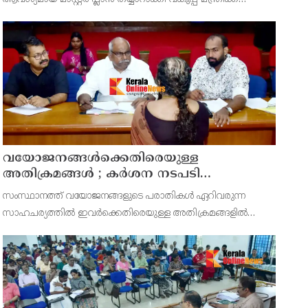
സമർപ്പിക്കുമെന്ന് അഡ്വ.ടി ഒ മോഹനൻ എംഎൽഎ
അറിയിച്ചു. ഡിപ്പോയ്ക്ക് നാല് ഏക്കറിൽ അധികം വരുന്ന
സ്ഥലമുണ്ട്
വയോജനങ്ങൾക്കെതിരെയുള്ള
അതിക്രമങ്ങൾ ; കർശന നടപടി
സ്വീകരിക്കുമെന്ന് കമ്മീഷൻ
സംസ്ഥാനത്ത് വയോജനങ്ങളുടെ പരാതികൾ ഏറിവരുന്ന
സാഹചര്യത്തിൽ ഇവർക്കെതിരെയുള്ള അതിക്രമങ്ങളിൽ
കർശന നടപടി സ്വീകരിക്കുമെന്ന് വയോജന കമ്മീഷൻ
ചെയർമാൻ അഡ്വ. കെ. സോമപ്രസാദ്.