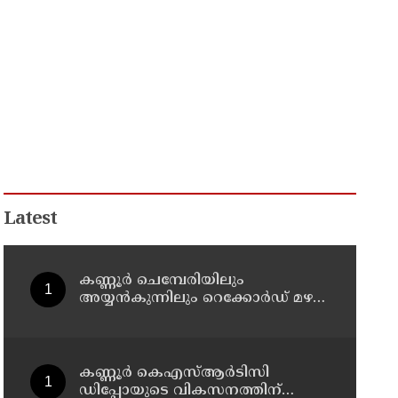
Latest
കണ്ണൂർ ചെമ്പേരിയിലും
അയ്യൻകുന്നിലും റെക്കോർഡ് മഴ ;
ഉദയഗിരിയിൽ നേരിയ
ഉരുൾപൊട്ടൽ; 13 പേരെ
ക്യാമ്പിലേക്ക് മാറ്റി
കണ്ണൂർ കെഎസ്ആർടിസി
ഡിപ്പോയുടെ വികസനത്തിന്