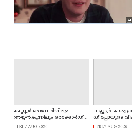
കണ്ണൂർ ചെമ്പേരിയിലും
കണ്ണൂർ കെഎസ
അയ്യൻകുന്നിലും റെക്കോർഡ്
ഡിപ്പോയുടെ വ
മഴ ; ഉദയഗിരിയിൽ നേരിയ
മാസ്റ്റർ പ്ലാൻ തയ
FRI,7 AUG 2026
FRI,7 AUG 2026
ഉരുൾപൊട്ടൽ; 13 പേരെ
സമർപ്പിക്കും :