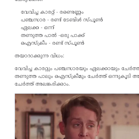
വേവിച്ച കാരറ്റ് - ര​ണ്ടെണ്ണം
പഞ്ചസാര - രണ്ട്​ ടേബിൾ സ്പൂൺ
ഏലക്ക - ഒന്ന്​
തണുത്ത പാൽ -ഒരു പാക്ക്​
ഐസ്ക്രീം - രണ്ട്​ സ്പൂൺ
തയാറാക്കുന്ന വിധം:
വേവിച്ച കാരറ്റും പഞ്ചസാരയും ഏലക്കായും ചേർത്ത്
തണുത്ത പാലും ഐസ്ക്രീമും ചേർത്ത് ഒന്നുകൂടി അടി
ചേർത്ത് അലങ്കരിക്കാം.