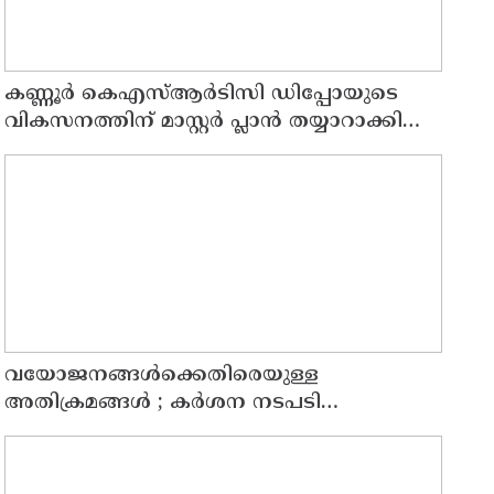
കണ്ണൂർ കെഎസ്ആർടിസി ഡിപ്പോയുടെ
വികസനത്തിന് മാസ്റ്റർ പ്ലാൻ തയ്യാറാക്കി
സമർപ്പിക്കും : ടി ഒ മോഹനൻ എം എൽ എ
വയോജനങ്ങൾക്കെതിരെയുള്ള
അതിക്രമങ്ങൾ ; കർശന നടപടി
സ്വീകരിക്കുമെന്ന് കമ്മീഷൻ