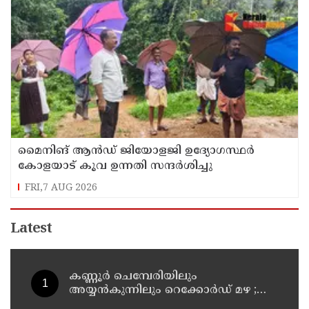
മൈനിങ് ആൻഡ്​ ജിയോളജി ഉദ്യോഗസ്ഥർ
കോളയാട് കൂവ ഉന്നതി സന്ദർശിച്ചു
FRI,7 AUG 2026
Latest
കണ്ണൂർ ചെമ്പേരിയിലും
അയ്യൻകുന്നിലും റെക്കോർഡ് മഴ ;
ഉദയഗിരിയിൽ നേരിയ ഉരുൾപൊട്ടൽ;