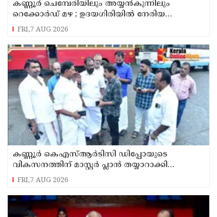
കണ്ണൂർ ചെമ്പേരിയിലും അയ്യൻകുന്നിലും
റെക്കോർഡ് മഴ ; ഉദയഗിരിയിൽ നേരിയ
ഉരുൾപൊട്ടൽ; 13 പേരെ ക്യാമ്പിലേക്ക് മാറ്റി
FRI,7 AUG 2026
കണ്ണൂർ കെഎസ്ആർടിസി ഡിപ്പോയുടെ
വികസനത്തിന് മാസ്റ്റർ പ്ലാൻ തയ്യാറാക്കി
സമർപ്പിക്കും : ടി ഒ മോഹനൻ എം എൽ എ
FRI,7 AUG 2026