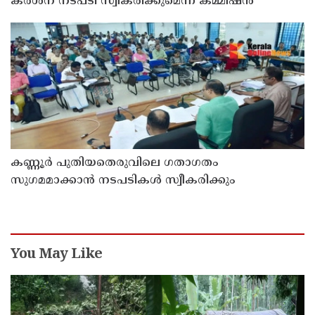
കർശന നടപടി സ്വീകരിക്കുമെന്ന് കമ്മീഷൻ
കണ്ണൂർ പുതിയതെരുവിലെ ഗതാഗതം
സുഗമമാക്കാന്‍ നടപടികള്‍ സ്വീകരിക്കും
You May Like