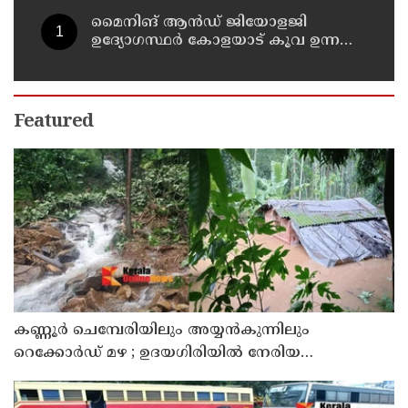
മൈനിങ് ആൻഡ്​ ജിയോളജി
ഉദ്യോഗസ്ഥർ കോളയാട് കൂവ ഉന്നതി
സന്ദർശിച്ചു
Featured
കണ്ണൂർ ചെമ്പേരിയിലും അയ്യൻകുന്നിലും
റെക്കോർഡ് മഴ ; ഉദയഗിരിയിൽ നേരിയ
ഉരുൾപൊട്ടൽ; 13 പേരെ ക്യാമ്പിലേക്ക് മാറ്റി