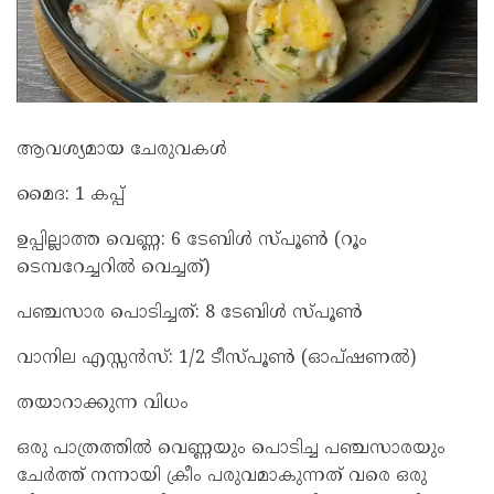
ആവശ്യമായ ചേരുവകൾ
മൈദ: 1 കപ്പ്
ഉപ്പില്ലാത്ത വെണ്ണ: 6 ടേബിൾ സ്പൂൺ (റൂം
ടെമ്പറേച്ചറിൽ വെച്ചത്)
പഞ്ചസാര പൊടിച്ചത്: 8 ടേബിൾ സ്പൂൺ
വാനില എസ്സൻസ്: 1/2 ടീസ്പൂൺ (ഓപ്ഷണൽ)
തയാറാക്കുന്ന വിധം
ഒരു പാത്രത്തിൽ വെണ്ണയും പൊടിച്ച പഞ്ചസാരയും
ചേർത്ത് നന്നായി ക്രീം പരുവമാകുന്നത് വരെ ഒരു