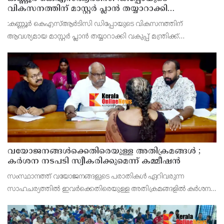
വികസനത്തിന് മാസ്റ്റർ പ്ലാൻ തയ്യാറാക്കി
സമർപ്പിക്കും : ടി ഒ മോഹനൻ എം എൽ എ
:കണ്ണൂർ കെഎസ്ആർടിസി ഡിപ്പോയുടെ വികസനത്തിന്
ആവശ്യമായ മാസ്റ്റർ പ്ലാൻ തയ്യാറാക്കി വകുപ്പ് മന്ത്രിക്ക്
സമർപ്പിക്കുമെന്ന് അഡ്വ.ടി ഒ മോഹനൻ എംഎൽഎ അറിയിച്ചു.
ഡിപ്പോയ്ക്ക് നാല് ഏക്കറിൽ അധികം വരുന്ന സ്ഥലമുണ്ട്
വയോജനങ്ങൾക്കെതിരെയുള്ള അതിക്രമങ്ങൾ ;
കർശന നടപടി സ്വീകരിക്കുമെന്ന് കമ്മീഷൻ
സംസ്ഥാനത്ത് വയോജനങ്ങളുടെ പരാതികൾ ഏറിവരുന്ന
സാഹചര്യത്തിൽ ഇവർക്കെതിരെയുള്ള അതിക്രമങ്ങളിൽ കർശന
നടപടി സ്വീകരിക്കുമെന്ന് വയോജന കമ്മീഷൻ ചെയർമാൻ അഡ്വ.
കെ. സോമപ്രസാദ്.