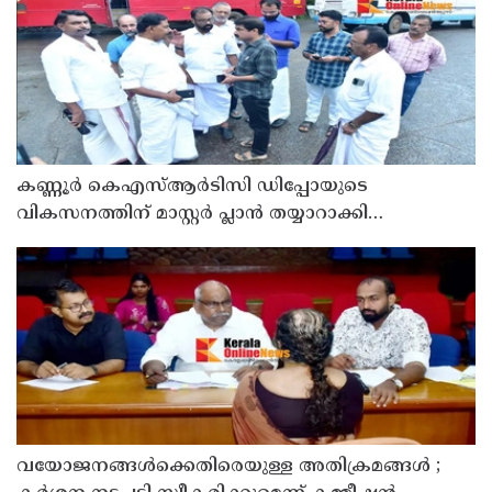
കണ്ണൂർ കെഎസ്ആർടിസി ഡിപ്പോയുടെ
വികസനത്തിന് മാസ്റ്റർ പ്ലാൻ തയ്യാറാക്കി
സമർപ്പിക്കും : ടി ഒ മോഹനൻ എം എൽ എ
വയോജനങ്ങൾക്കെതിരെയുള്ള അതിക്രമങ്ങൾ ;