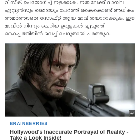
വിസ്ക് ഉപയോഗിച്ച് ഇളക്കുക. ഇതിലേക്ക് വാനില
എസ്സൻസും മൈദയും ചേർത്ത് കൈകൊണ്ട് അധികം
അമർത്താതെ സോഫ്റ്റ് ആയ മാവ് തയാറാക്കുക. ഈ
മാവിൽ നിന്നും ചെറിയ ഉരുളകൾ എടുത്ത്
കൈപ്പത്തിയിൽ വെച്ച് ചെറുതായി പരത്തുക.