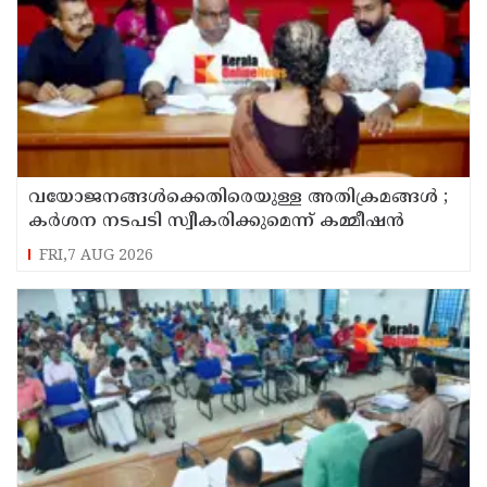
വയോജനങ്ങൾക്കെതിരെയുള്ള അതിക്രമങ്ങൾ ;
കർശന നടപടി സ്വീകരിക്കുമെന്ന് കമ്മീഷൻ
FRI,7 AUG 2026