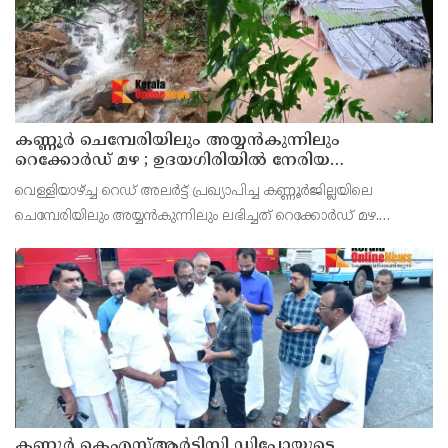
കണ്ണൂർ ചെമ്പേരിയിലും അയ്യൻകുന്നിലും
റെക്കോർഡ് മഴ ; ഉദയഗിരിയിൽ നേരിയ
ഉരുൾപൊട്ടൽ; 13 പേരെ ക്യാമ്പിലേക്ക് മാറ്റി
വെള്ളിയാഴ്ച്ച റെഡ് അലർട്ട് പ്രഖ്യാപിച്ച കണ്ണൂർജില്ലയിലെ
ചെമ്പേരിയിലും അയ്യൻകുന്നിലും ലഭിച്ചത് റെക്കോർഡ് മഴ.
രാവിലെ 8.30 മുതലുള്ള ഏഴ് മണിക്കൂറിൽ ചെമ്പേരിയിൽ ലഭിച്ച 96
മില്ലിമീറ്റർ മഴ ആ സമയം സംസ്ഥാനത്ത
കണ്ണൂർ കെഎസ്ആർടിസി ഡിപ്പോയുടെ