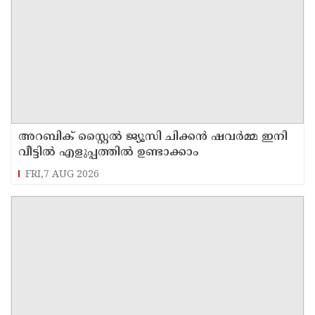
അറബിക് സ്റ്റൈൽ ജ്യൂസി ചിക്കൻ ഷവർമ്മ ഇനി
വീട്ടിൽ എളുപ്പത്തിൽ ഉണ്ടാക്കാം
FRI,7 AUG 2026