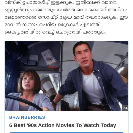
വിസ്ക് ഉപയോഗിച്ച് ഇളക്കുക. ഇതിലേക്ക് വാനില
എസ്സൻസും മൈദയും ചേർത്ത് കൈകൊണ്ട് അധികം
അമർത്താതെ സോഫ്റ്റ് ആയ മാവ് തയാറാക്കുക. ഈ
മാവിൽ നിന്നും ചെറിയ ഉരുളകൾ എടുത്ത്
കൈപ്പത്തിയിൽ വെച്ച് ചെറുതായി പരത്തുക.