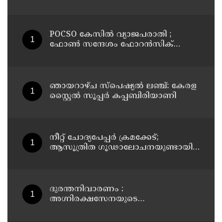
ഭക്തർ
POCSO കേസിൽ വ്യാജപരാതി ;
ഫോൺ സന്ദേശം ഫോറൻസിക്
പരിശോധനയ്ക്ക് ഹൈക്കോടതി
നിർദേശം; പ്രതിയെ വെറുതെവിട്ട്
ആലുവ ഫാസ്റ്റ് ട്രാക്ക് കോടതി
ഞായറാഴ്ച സ്പെഷ്യൽ ലഞ്ച്: കേരള
സ്റ്റൈൽ സൂപ്പർ കപ്പബിരിയാണി
നീറ്റ് ചോദ്യപേപ്പര്‍ ക്രമക്കേട്;
ആസൂത്രിത ഗൂഢാലോചനയുണ്ടായി;
എന്‍ടിഎയിലെ മൂന്ന് സബ്ജക്ട്
വിദഗ്ധര്‍ക്ക് പങ്കുണ്ടെന്ന നിർണായക
കണ്ടെത്തലുമായി സിബിഐ
ദുരന്തനിവാരണം :
അഗ്നിരക്ഷസേനയുടെ
വിപുലീകരണത്തിനും
ആധുനികവത്കരണത്തിനുമായി