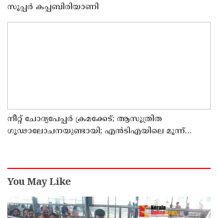
സൂപ്പർ കപ്പബിരിയാണി
നീറ്റ് ചോദ്യപേപ്പര്‍ ക്രമക്കേട്; ആസൂത്രിത
ഗൂഢാലോചനയുണ്ടായി; എന്‍ടിഎയിലെ മൂന്ന്
സബ്ജക്ട് വിദഗ്ധര്‍ക്ക് പങ്കുണ്ടെന്ന നിർണായക
കണ്ടെത്തലുമായി സിബിഐ
You May Like