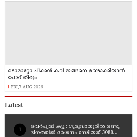
ടൊമാറ്റോ ചിക്കൻ കറി ഇങ്ങനെ ഉണ്ടാക്കിയാൽ
ചോറ് തീരും
FRI,7 AUG 2026
Latest
വെർച്വൽ ക്യൂ : ഗുരുവായൂരിൽ രണ്ടു
ദിനത്തിൽ ദർശനം നേടിയത് 3088