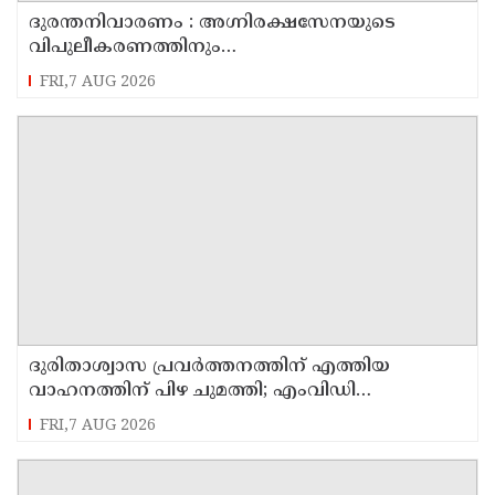
ദുരന്തനിവാരണം : അഗ്നിരക്ഷസേനയുടെ
വിപുലീകരണത്തിനും
ആധുനികവത്കരണത്തിനുമായി 64.21 കോടി
FRI,7 AUG 2026
രൂപ കൂടി അനുവദിച്ചു
ദുരിതാശ്വാസ പ്രവർത്തനത്തിന് എത്തിയ
വാഹനത്തിന് പിഴ ചുമത്തി; എംവിഡി
ഉദ്യോഗസ്ഥന് സസ്പെൻഷൻ
FRI,7 AUG 2026