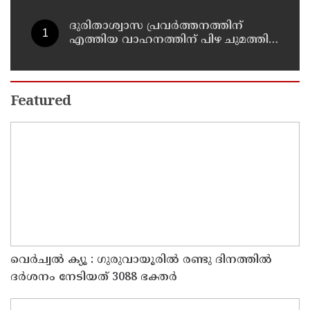
64.21 കോടി രൂപ കൂടി അനുവദിച്ചു
ദുരിതാശ്വാസ പ്രവർത്തനത്തിന്
എത്തിയ വാഹനത്തിന് പിഴ ചുമത്തി;
എംവിഡി ഉദ്യോഗസ്ഥന്
സസ്പെൻഷൻ
Featured
വെർച്വൽ ക്യൂ : ഗുരുവായൂരിൽ രണ്ടു ദിനത്തിൽ
ദർശനം നേടിയത് 3088 ഭക്തർ