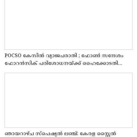
POCSO കേസിൽ വ്യാജപരാതി ; ഫോൺ സന്ദേശം
ഫോറൻസിക് പരിശോധനയ്ക്ക് ഹൈക്കോടതി
നിർദേശം; പ്രതിയെ വെറുതെവിട്ട് ആലുവ ഫാസ്റ്റ്
ട്രാക്ക് കോടതി
ഞായറാഴ്ച സ്പെഷ്യൽ ലഞ്ച്: കേരള സ്റ്റൈൽ