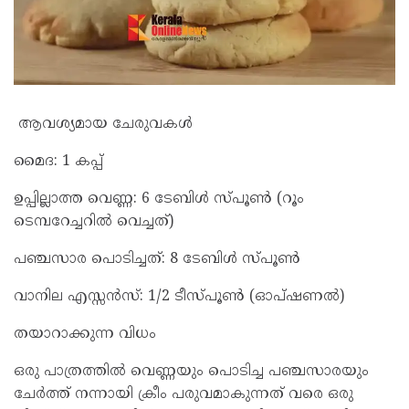
ആവശ്യമായ ചേരുവകൾ
മൈദ: 1 കപ്പ്
ഉപ്പില്ലാത്ത വെണ്ണ: 6 ടേബിൾ സ്പൂൺ (റൂം
ടെമ്പറേച്ചറിൽ വെച്ചത്)
പഞ്ചസാര പൊടിച്ചത്: 8 ടേബിൾ സ്പൂൺ
വാനില എസ്സൻസ്: 1/2 ടീസ്പൂൺ (ഓപ്ഷണൽ)
തയാറാക്കുന്ന വിധം
ഒരു പാത്രത്തിൽ വെണ്ണയും പൊടിച്ച പഞ്ചസാരയും
ചേർത്ത് നന്നായി ക്രീം പരുവമാകുന്നത് വരെ ഒരു