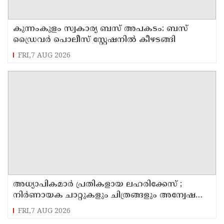
കുന്നംകുളം സ്വകാര്യ ബസ് അപകടം: ബസ്
ഡ്രൈവർ പൊലീസ് സ്റ്റേഷനിൽ കീഴടങ്ങി
FRI,7 AUG 2026
അധ്യാപികമാര്‍ പ്രതികളായ ലഹരിക്കേസ് ;
നിർണായക ചാറ്റുകളും ചിത്രങ്ങളും അന്വേഷണ
സംഘത്തിന്
FRI,7 AUG 2026