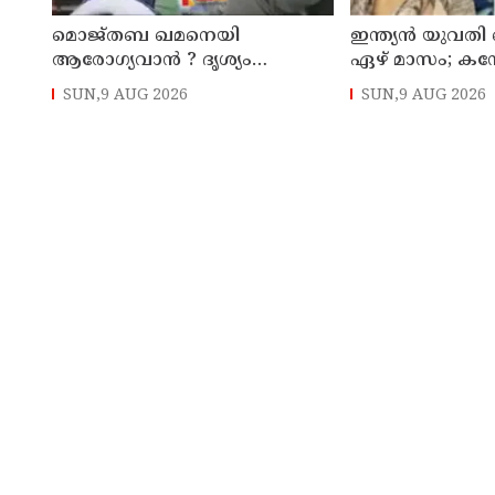
മൊജ്തബ ഖമനെയി
ഇന്ത്യന്‍ യുവതി ക
ആരോഗ്യവാന്‍ ? ദൃശ്യം
ഏഴ് മാസം; കന
പുറത്തുവിട്ട് ഇറാന്‍ മാധ്യമം
പൗരനായ പങ്കാളി
SUN,9 AUG 2026
SUN,9 AUG 2026