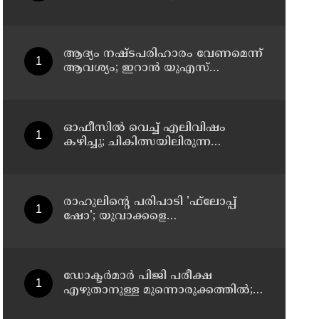
സസ്‌പെന്‍ഷന്‍
ആദ്യം നഷ്ടപരിഹാരം വേണമെന്ന്
ആവശ്യം; ഇറാന്‍ യുഎസ്
നയതന്ത്ര നീക്കങ്ങളില്‍
അനിശ്ചിതത്വം
ഓഫീസില്‍ വെച്ച് എലിവിഷം
കഴിച്ചു; ചികിത്സയിലിരുന്ന
കാസര്‍കോട് കളക്ടറേറ്റിലെ
സീനിയര്‍ ക്ലര്‍ക്ക് മരിച്ചു
രാഹുലിന്റെ പരിപാടി 'ഫ്‌ലോപ്പ്
ഷോ'; യുവാക്കളെ
തെറ്റിദ്ധരിപ്പിക്കുന്നുവെന്ന് യുപി
മന്ത്രി ഡാനിഷ് അന്‍സാരി
ഡോക്ടര്‍മാര്‍ പിജി പരീക്ഷ
എഴുതാനുള്ള മുന്നൊരുക്കത്തില്‍;
കാസര്‍കോട് പാണത്തൂര്‍