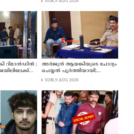
SUN,9 AUG 2026
ണത്തൂര്‍
കാലടി സ്വദേശിക്ക് എതിരെ
േന്ദ്രം
കേസ്
ി റിമാന്‍ഡില്‍ ;
അര്‍ജുന്‍ ആയങ്കിയുടെ ചോദ്യം
ജയിലിലേക്ക്
ചെയ്യല്‍ പൂര്‍ത്തിയായി;
കൂത്തുപറമ്പ് മജിസ്ട്രേറ്റിന്
SUN,9 AUG 2026
മുൻപില്‍ ഹാജരാക്കും