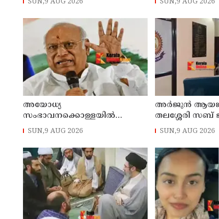
SUN,9 AUG 2026
SUN,9 AUG 2026
മന്ത്രി ഡാനിഷ് അന്‍സാരി
കാസര്‍കോട് പാ
കുടുംബാരോഗ്യ ക
അടച്ചുപൂട്ടി
അയോധ്യ
അര്‍ജുന്‍ ആയങ്ക
സംഭാവനക്കൊള്ളയില്‍
തലശ്ശേരി സബ് 
പ്രധാനമന്ത്രി മറുപടി പറയണം;
മാറ്റും
SUN,9 AUG 2026
SUN,9 AUG 2026
രാമനില്‍ വിശ്വസിക്കുന്ന
സാധാരണക്കാര്‍
ആശങ്കാകുലരാണെന്ന് ഖാര്‍ഗെ