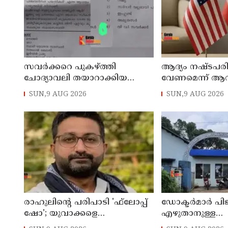
സവര്‍ക്കറെ പുകഴ്ത്തി
ആദ്യം നഷ്ടപര
ചോദ്യാവലി തയാറാക്കിയ
വേണമെന്ന് ആവശ
അധ്യാപകന് സസ്‌പെന്‍ഷന്‍
യുഎസ് നയതന്ത്ര
SUN,9 AUG 2026
SUN,9 AUG 2026
അനിശ്ചിതത്വം
രാഹുലിന്റെ പരിപാടി 'ഫ്‌ലോപ്പ്
ഡോക്ടര്‍മാര്‍ പ
ഷോ'; യുവാക്കളെ
എഴുതാനുള്ള
തെറ്റിദ്ധരിപ്പിക്കുന്നുവെന്ന് യുപി
മുന്നൊരുക്കത്തില