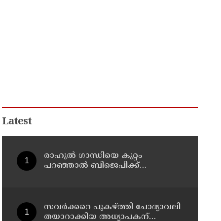
Latest
രാഹുല്‍ ഗാന്ധിയെ കുറ്റം
പറഞ്ഞാല്‍ ബിജെപിക്ക്
സുഖിക്കും ശശി തരൂരിന്
മറുപടിയുമായി കെ സി
വേണുഗോപാല്‍
സവര്‍ക്കറെ പുകഴ്ത്തി ചോദ്യാവലി
തയാറാക്കിയ അധ്യാപകന്