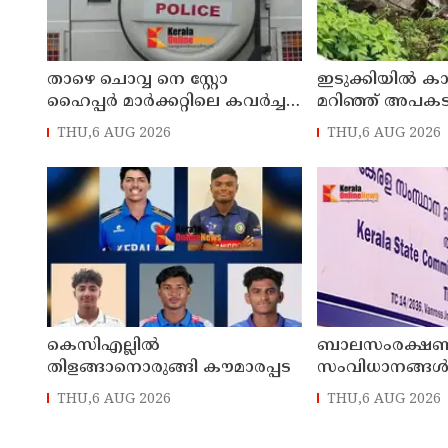
താഴെ ചൊവ്വ നെ സ്റ്റോ
ഇടുക്കിയിൽ കാർ
ഹൈപ്പർ മാർക്കറ്റിലെ കവർച്ച :
മറിഞ്ഞ് അപകടം
മട്ടന്നൂർ സ്വദേശിനികളായ നാല്
ദാരുണാന്ത്യം
THU,6 AUG 2026
THU,6 AUG 2026
പ്രതികൾ പിടിയിൽ
കെസിഎല്ലിൽ
ബാലസംരക്ഷ
തിളങ്ങാനൊരുങ്ങി കൗമാരപ്പട
സംവിധാനങ്ങ
ഏകോപിപ്പിക്ക
THU,6 AUG 2026
THU,6 AUG 2026
ഡാഷ്ബോർഡ്; 
ബാലാവകാശ 