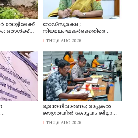
 തോട്ടിലേക്ക്
റോഡ്‌സുരക്ഷ ;
; ഒരാൾക്ക്
നിയമലംഘകർക്കെതിരെ
കർശന നടപടി: കൊല്ലം ജില്ലാ
THU,6 AUG 2026
കലക്ടർ
ണ
ദുരന്തനിവാരണം; രാപ്പകൽ
ൾ
ജാഗ്രതയിൽ കോട്ടയം ജില്ലാ
ാൻ
എമർജൻസി ഓപ്പറേഷൻ
THU,6 AUG 2026
സംസ്ഥാന
സെന്റർ
സംരക്ഷണ