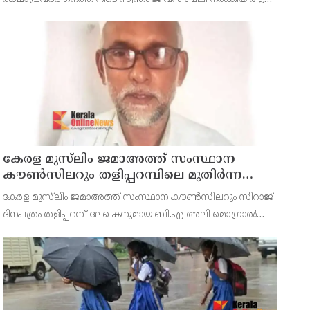
ആരോപണം
രാജേഷിനോട് അനാദരവ് കാണിച്ചതായി ആരോപണം.
രാജേഷിന്റെ മൃതദേഹം തിരുവനന്തപുരത്തെ
കേരള മുസ്‌ലിം ജമാഅത്ത് സംസ്ഥാന
കൗൺസിലറും തളിപ്പറമ്പിലെ മുതിർന്ന
മാധ്യമ പ്രവർത്തകനുമായ ബി എ അലി
കേരള മുസ്‌ലിം ജമാഅത്ത് സംസ്ഥാന കൗൺസിലറും സിറാജ്
മൊഗ്രാൽ നിര്യാതനായി
ദിനപത്രം തളിപ്പറമ്പ് ലേഖകനുമായ ബി.എ അലി മൊഗ്രാൽ
(64) അന്തരിച്ചു. തളിപ്പറമ്പ് പ്രസ്‌ ഫോറം പ്രസിഡൻ്റ്, കേരള
മുസ്‌ലിം ജമാഅത്ത് ജില്ലാ സെക്രട്ടറി, എസ്.വൈ.എ