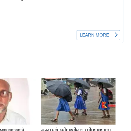
 ജമാഅത്ത്
കണ്ണൂർ ജില്ലയിലെ വിദ്യാഭ്യാസ