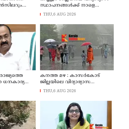
ൺസിലറും
സ്ഥാപനങ്ങള്‍ക്ക് നാളെ
തിർന്ന മാധ്യമ
(07/08/2026), അവധി
THU,6 AUG 2026
മായ ബി എ
നിര്യാതനായി
ാജ്യത്തെ
കനത്ത മഴ : കാസർകോട്
ന ധനകാര്യ
ജില്ലയിലെ വിദ്യാഭ്യാസ
ുഖ്യമന്ത്രി വി
സ്ഥാപനങ്ങൾക്ക് നാളെ അവധി
THU,6 AUG 2026