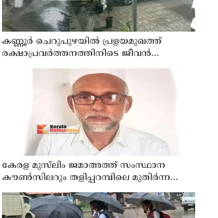
കണ്ണൂർ ചെറുപുഴയിൽ പ്രളയമുഖത്ത്
രക്ഷാപ്രവർത്തനത്തിനിടെ ജീവൻ
നഷ്ടപ്പെട്ട ആർ. രാജേഷിൻ്റെ ഭൗതിക
ശരീരത്തോട് അനാദരവ് കാണിച്ചതായി
ആരോപണം
കേരള മുസ്‌ലിം ജമാഅത്ത് സംസ്ഥാന
കൗൺസിലറും തളിപ്പറമ്പിലെ മുതിർന്ന
മാധ്യമ പ്രവർത്തകനുമായ ബി എ അലി
മൊഗ്രാൽ നിര്യാതനായി