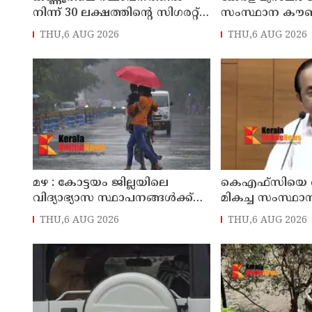
നിന്ന് 30 ലക്ഷത്തിന്റെ സിഗരറ്റ്
സംസ്ഥാന കൗ
മോഷണം: തമിഴ്‌നാട്
തളിപ്പറമ്പിലെ മു
THU,6 AUG 2026
THU,6 AUG 2026
സ്വദേശിയായ സെയിൽസ്മാൻ
പ്രവർത്തകനു
തെങ്കാശിയിൽ പിടിയിൽ
അലി മൊഗ്രാൽ 
മഴ : കോട്ടയം ജില്ലയിലെ
കെഎഫ്‌സിയെ ര
വിദ്യാഭ്യാസ സ്ഥാപനങ്ങൾക്ക്
മികച്ച സംസ്ഥാ
നാളെ അവധി
സ്ഥാപനമാക്കും: മ
THU,6 AUG 2026
THU,6 AUG 2026
ഡി സതീശൻ