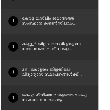
രക്ഷാപ്രവർത്തനത്തിനിടെ ജീവൻ
നഷ്ടപ്പെട്ട ആർ. രാജേഷിൻ്റെ
ഭൗതിക ശരീരത്തോട് അനാദരവ്
കാണിച്ചതായി ആരോപണം
കേരള മുസ്‌ലിം ജമാഅത്ത്
സംസ്ഥാന കൗൺസിലറും
തളിപ്പറമ്പിലെ മുതിർന്ന മാധ്യമ
പ്രവർത്തകനുമായ ബി എ അലി
മൊഗ്രാൽ നിര്യാതനായി
കണ്ണൂർ ജില്ലയിലെ വിദ്യാഭ്യാസ
സ്ഥാപനങ്ങള്‍ക്ക് നാളെ
(07/08/2026), അവധി
മഴ : കോട്ടയം ജില്ലയിലെ
വിദ്യാഭ്യാസ സ്ഥാപനങ്ങൾക്ക്
നാളെ അവധി
കെഎഫ്‌സിയെ രാജ്യത്തെ മികച്ച
സംസ്ഥാന ധനകാര്യ
സ്ഥാപനമാക്കും: മുഖ്യമന്ത്രി വി ഡി