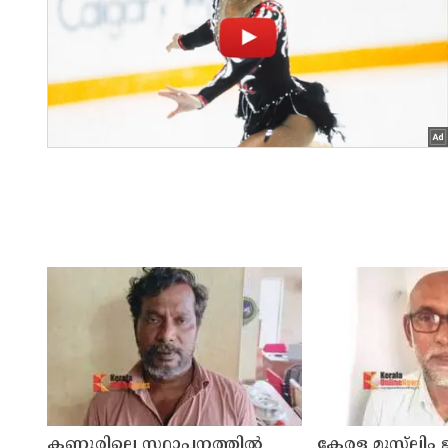
കണ്ണൂരിലെ സ്ഥാപനത്തിൽ
കേരള മുസ്‌ലിം