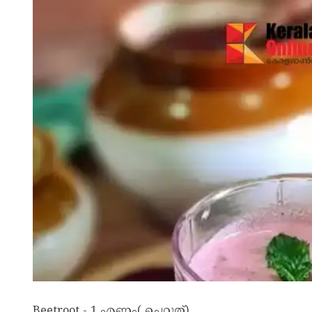
Beetroot - 1 എണ്ണം( ചെറുത്)