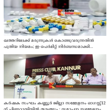
ഖത്തറിലേക്ക് മരുന്നുകള്‍ കൊണ്ടുവരുന്നതില്‍
പുതിയ നിയമം; ഇ-പെര്‍മിറ്റ് നിര്‍ബന്ധമാക്കി
മന്ത്രാലയം
കർഷക സംഘം കണ്ണൂർ ജില്ലാ സമ്മേളനം ഓഗസ്റ്റ്12
ന് പിണറായിയിൽ തുടങ്ങും ; സമാപന സമ്മേളനം