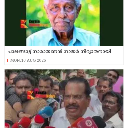
പാലങ്ങാട്ട് നാരായണൻ നായർ നിര്യാതനായി
MON,10 AUG 2026