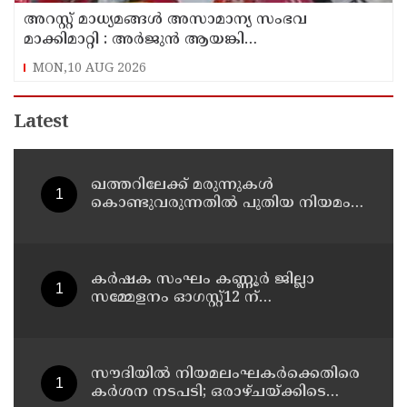
അറസ്റ്റ് മാധ്യമങ്ങൾ അസാമാന്യ സംഭവ
മാക്കിമാറ്റി : അർജുൻ ആയങ്കി
പാർട്ടിക്കാരനല്ലെന്ന് ഇപി ജയരാജൻ
MON,10 AUG 2026
Latest
ഖത്തറിലേക്ക് മരുന്നുകള്‍
കൊണ്ടുവരുന്നതില്‍ പുതിയ നിയമം;
ഇ-പെര്‍മിറ്റ് നിര്‍ബന്ധമാക്കി
മന്ത്രാലയം
കർഷക സംഘം കണ്ണൂർ ജില്ലാ
സമ്മേളനം ഓഗസ്റ്റ്12 ന്
പിണറായിയിൽ തുടങ്ങും ; സമാപന
സമ്മേളനം പ്രതിപക്ഷ നേതാവ്
പിണറായി വിജയൻ ഉദ്ഘാടനം
ചെയ്യും
സൗദിയില്‍ നിയമലംഘകര്‍ക്കെതിരെ
കര്‍ശന നടപടി; ഒരാഴ്ചയ്ക്കിടെ