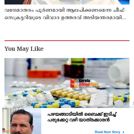
വന്ദേമാതരം പൂർണമായി ആലപിക്കണമെന്ന ചീഫ്
സെക്രട്ടറിയുടെ വിവാദ ഉത്തരവ് അടിയന്തരമായി
പിൻവലിക്കണം ; പ്രതിപക്ഷ നേതാവ്
You May Like
ഖത്തറിലേക്ക് മരുന്നുകള്‍ കൊണ്ടുവരുന്നതില്‍
പുതിയ നിയമം; ഇ-പെര്‍മിറ്റ് നിര്‍ബന്ധമാക്കി
മന്ത്രാലയം
കൃത്യമായ മെഡിക്കല്‍ റിപ്പോര്‍ട്ടും ഡോക്ടറുടെ കുറിപ്പടിയും