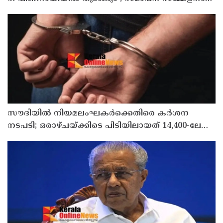
പ്രതിപക്ഷ നേതാവ് പിണറായി വിജയൻ ഉദ്ഘാടനം
ചെയ്യും
സൗദിയില്‍ നിയമലംഘകര്‍ക്കെതിരെ കര്‍ശന
നടപടി; ഒരാഴ്ചയ്ക്കിടെ പിടിയിലായത് 14,400-ലേറെ
പേര്‍