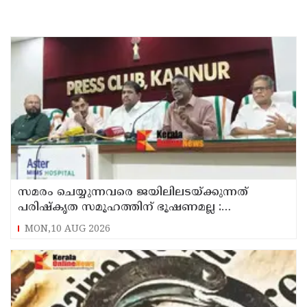
സമരം ചെയ്യുന്നവരെ ജയിലിലടയ്ക്കുന്നത്
പരിഷ്കൃത സമൂഹത്തിന് ഭൂഷണമല്ല :
അടിയന്തരമായി ആദിവാസികൾക്ക് ഭൂമി
MON,10 AUG 2026
നൽകണം : റസാഖ് പാലേരി