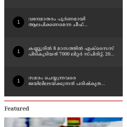
പിടിയിലായത് 14,400-ലേറെ പേര്‍
വന്ദേമാതരം പൂർണമായി
ആലപിക്കണമെന്ന ചീഫ്
സെക്രട്ടറിയുടെ വിവാദ ഉത്തരവ്
അടിയന്തരമായി പിൻവലിക്കണം ;
പ്രതിപക്ഷ നേതാവ്
കണ്ണൂരിൽ 8 മാസത്തിൽ എക്സൈസ്
പിടികൂടിയത് 7000 ലിറ്റർ സ്പിരിറ്റ്‌, 209
ലിറ്റർ വ്യാജ ചാരായം ; നർകോട്ടിക്
കേസുകളിൽ അറസ്റ്റിലായത് 559 പേർ
സമരം ചെയ്യുന്നവരെ
ജയിലിലടയ്ക്കുന്നത് പരിഷ്കൃത
സമൂഹത്തിന് ഭൂഷണമല്ല :
അടിയന്തരമായി ആദിവാസികൾക്ക്
ഭൂമി നൽകണം : റസാഖ് പാലേരി
Featured