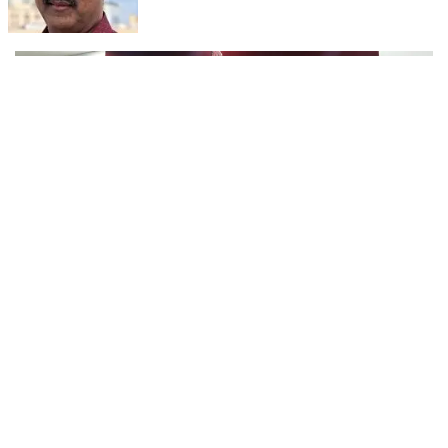
ഹാജരാക്കേണ്ടതുണ്ട്.
കർഷക സംഘം കണ്ണൂർ ജില്ലാ സമ്മേളനം ഓഗസ്റ്റ്12
ന് പിണറായിയിൽ തുടങ്ങും ; സമാപന സമ്മേളനം
പ്രതിപക്ഷ നേതാവ് പിണറായി വിജയൻ ഉദ്ഘാടനം
അഖിലേന്ത്യ കിസാൻ സഭയുടെ ദേശീയ സമ്മേളനത്തിന്റെ
ചെയ്യും
മുന്നോടിയായി കർഷകസംഘം കണ്ണൂർ ജില്ലാ സമ്മേളനം ആഗസ്‌റ്റ്
12,13,14 തീയതികളിൽ പിണറായി കൺവെൻഷൻ സെൻററിൽ
വച്ച് നടക്കുമെന്ന് ജില്ലാ സിക്രട്ടറി എം പ്രകാശൻ മാസ്റ്റ