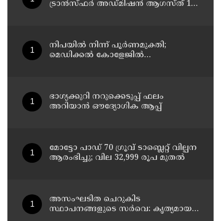
ട്രാൻസ്ഫർ അഡ്മിഷൻ ആഗസ്ത് 10,
11 തീയതികളിൽ
നിപയിൽ നിന്ന് പൂർണമുക്തി;
മെഡിക്കൽ കോളേജിൽ
ചികിത്സയിലിരുന്ന 43കാരൻ
വീട്ടിലേക്ക് മടങ്ങി
ഭാഗ്യക്കുറി നറുക്കെടുപ്പ് ഫലം
അറിയാൻ ഔദ്യോഗിക ആപ്പ്
മോട്ടോ പാഡ് 70 ഗ്രൂവ് ടാബ്ലെറ്റ് വില്പന
ആരംഭിച്ചു; വില 32,999 രൂപ മുതൽ
അസംഘടിത ചെറുകിട
സ്ഥാപനങ്ങളുടെ സർവെ: കൃത്യമായ
വിവരങ്ങൾ നൽകണമെന്ന് മുഖ്യമന്ത്രി