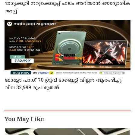
ഭാഗ്യക്കുറി നറുക്കെടുപ്പ് ഫലം അറിയാൻ ഔദ്യോഗിക
ആപ്പ്
മോട്ടോ പാഡ് 70 ഗ്രൂവ് ടാബ്ലെറ്റ് വില്പന ആരംഭിച്ചു;
വില 32,999 രൂപ മുതൽ
You May Like