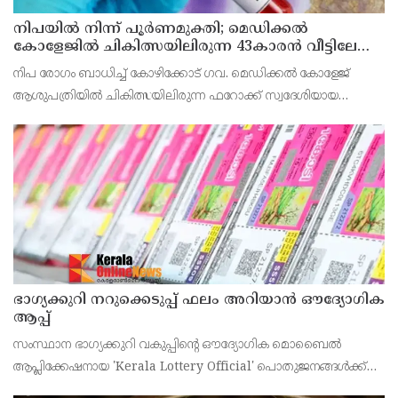
നിപയിൽ നിന്ന് പൂർണമുക്തി; മെഡിക്കൽ
കോളേജിൽ ചികിത്സയിലിരുന്ന 43കാരൻ വീട്ടിലേക്ക്
മടങ്ങി
നിപ രോഗം ബാധിച്ച് കോഴിക്കോട് ഗവ. മെഡിക്കൽ കോളേജ്
ആശുപത്രിയിൽ ചികിത്സയിലിരുന്ന ഫറോക്ക് സ്വദേശിയായ
43കാരനെ ഡിസ്ചാർജ് ചെയ്തു.
ഭാഗ്യക്കുറി നറുക്കെടുപ്പ് ഫലം അറിയാൻ ഔദ്യോഗിക
ആപ്പ്
സംസ്ഥാന ഭാഗ്യക്കുറി വകുപ്പിന്റെ ഔദ്യോഗിക മൊബൈൽ
ആപ്ലിക്കേഷനായ 'Kerala Lottery Official' പൊതുജനങ്ങൾക്ക്
ലഭ്യമാണെന്ന് കേരള സംസ്ഥാന ഭാഗ്യക്കുറി വകുപ്പ് ഡയറക്ടർ