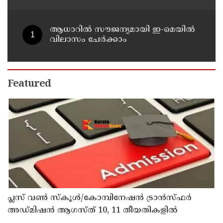
വി ഡി സതീശൻ
ആധാറിൽ സൗജന്യമായി ഇ-മെയിൽ
വിലാസം ചേർക്കാം
Featured
പ്ലസ് വൺ സ്‌കൂൾ/കോമ്പിനേഷൻ ട്രാൻസ്ഫർ
അഡ്മിഷൻ ആഗസ്ത് 10, 11 തീയതികളിൽ