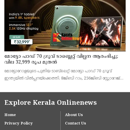
അഞ്ജു കെ എസ് അറിയിച്ചു.
മോട്ടോ പാഡ് 70 ഗ്രൂവ് ടാബ്ലെറ്റ് വില്പന ആരംഭിച്ചു;
വില 32,999 രൂപ മുതൽ
മോട്ടോറോളയുടെ പുതിയ ടാബ്‌ലെറ്റ് മോട്ടോ പാഡ് 70 ഗ്രൂവ്
ഇന്ത്യയിൽ വിൽപ്പനയ്‌ക്കെത്തി. 8ജിബി റാം, 256ജിബി സ്റ്റോറേജ്
പതിപ്പിന് 36,999 രൂപയാണ് ലോഞ്ച് വില. ബാങ്ക് ഓഫറുകൾ
ഉൾപ്പെടെ 32,999 രൂപയാണ് ഫലപ്രദമായ
Explore Kerala Onlinenews
Home
About Us
Privacy Policy
Contact Us