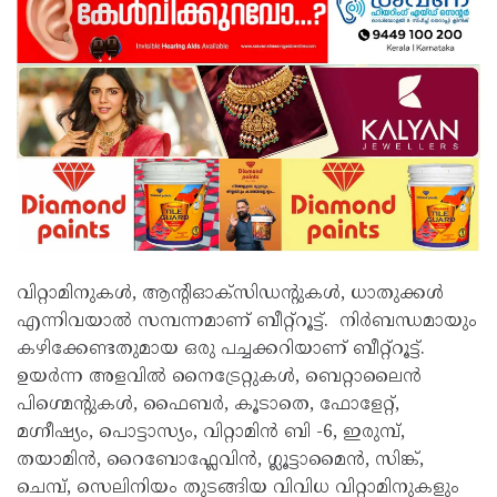
വിറ്റാമിനുകൾ, ആന്റിഓക്‌സിഡന്റുകൾ, ധാതുക്കൾ
എന്നിവയാൽ സമ്പന്നമാണ് ബീറ്റ്റൂട്ട്. നിർബന്ധമായും
കഴിക്കേണ്ടതുമായ ഒരു പച്ചക്കറിയാണ് ബീറ്റ്റൂട്ട്.
ഉയർന്ന അളവിൽ നൈട്രേറ്റുകൾ, ബെറ്റാലൈൻ
പിഗ്മെന്റുകൾ, ഫൈബർ, കൂടാതെ, ഫോളേറ്റ്,
മഗ്നീഷ്യം, പൊട്ടാസ്യം, വിറ്റാമിൻ ബി -6, ഇരുമ്പ്,
തയാമിൻ, റൈബോഫ്ലേവിൻ, ഗ്ലൂട്ടാമൈൻ, സിങ്ക്,
ചെമ്പ്, സെലിനിയം തുടങ്ങിയ വിവിധ വിറ്റാമിനുകളും