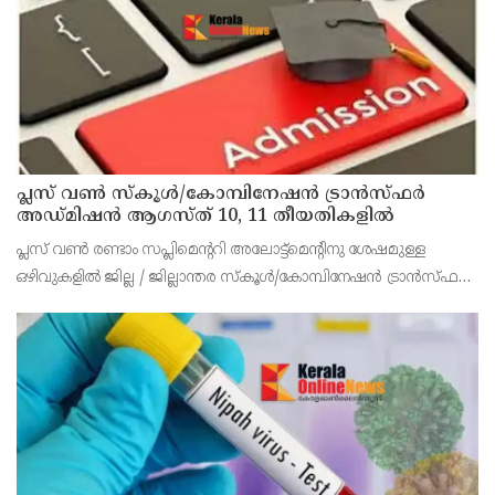
പ്ലസ് വൺ സ്‌കൂൾ/കോമ്പിനേഷൻ ട്രാൻസ്ഫർ
അഡ്മിഷൻ ആഗസ്ത് 10, 11 തീയതികളിൽ
പ്ലസ് വൺ രണ്ടാം സപ്ലിമെന്ററി അലോട്ട്‌മെന്റിനു ശേഷമുള്ള
ഒഴിവുകളിൽ ജില്ല / ജില്ലാന്തര സ്‌കൂൾ/കോമ്പിനേഷൻ ട്രാൻസ്ഫർ
അലോട്ട്‌മെന്റിനായി അപേക്ഷിക്കാനുള്ള അവസരം ആഗസ്റ്റ് 7 ന്
വൈകിട്ട് 4 മണി വരെ നൽകിയിരുന്നു