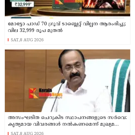
മോട്ടോ പാഡ് 70 ഗ്രൂവ് ടാബ്ലെറ്റ് വില്പന ആരംഭിച്ചു;
വില 32,999 രൂപ മുതൽ
SAT,8 AUG 2026
അസംഘടിത ചെറുകിട സ്ഥാപനങ്ങളുടെ സർവെ:
കൃത്യമായ വിവരങ്ങൾ നൽകണമെന്ന് മുഖ്യമന്ത്രി
വി ഡി സതീശൻ
SAT,8 AUG 2026