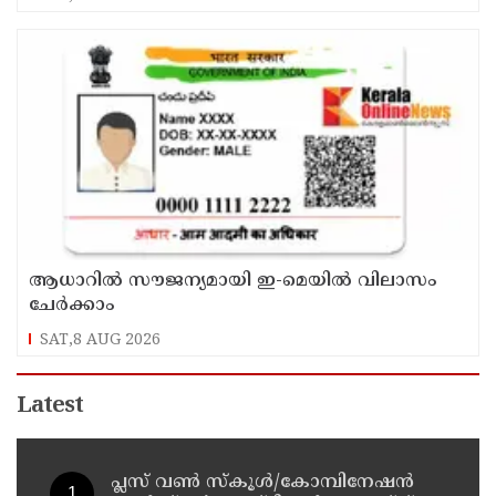
ആധാറിൽ സൗജന്യമായി ഇ-മെയിൽ വിലാസം
ചേർക്കാം
SAT,8 AUG 2026
Latest
പ്ലസ് വൺ സ്‌കൂൾ/കോമ്പിനേഷൻ