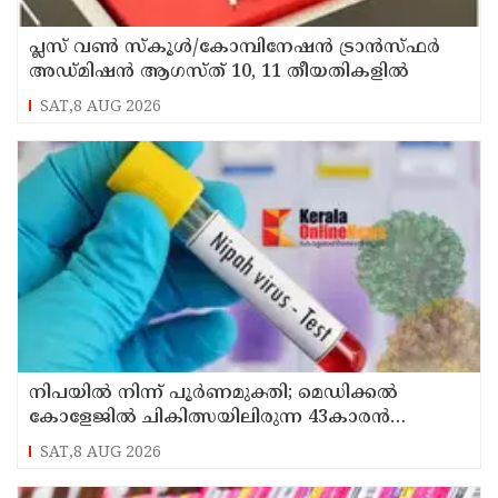
പ്ലസ് വൺ സ്‌കൂൾ/കോമ്പിനേഷൻ ട്രാൻസ്ഫർ
അഡ്മിഷൻ ആഗസ്ത് 10, 11 തീയതികളിൽ
SAT,8 AUG 2026
നിപയിൽ നിന്ന് പൂർണമുക്തി; മെഡിക്കൽ
കോളേജിൽ ചികിത്സയിലിരുന്ന 43കാരൻ
വീട്ടിലേക്ക് മടങ്ങി
SAT,8 AUG 2026