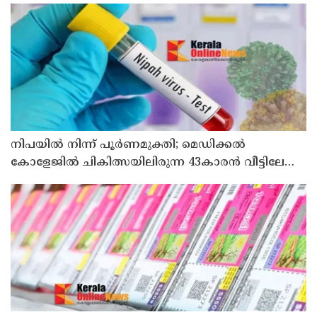
നിപയിൽ നിന്ന് പൂർണമുക്തി; മെഡിക്കൽ
കോളേജിൽ ചികിത്സയിലിരുന്ന 43കാരൻ വീട്ടിലേക്ക്
മടങ്ങി