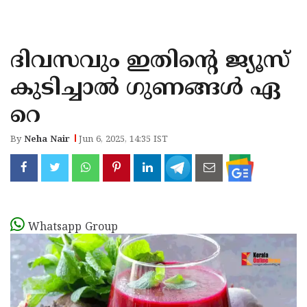
KOZHIKODE
WAYANAD
ദിവസവും ഇതിന്റെ ജ്യൂസ്
KANNUR
കുടിച്ചാൽ ഗുണങ്ങൾ ഏ
KASARAGOD
റെ
By
Neha Nair
Jun 6, 2025, 14:35 IST
Whatsapp Group